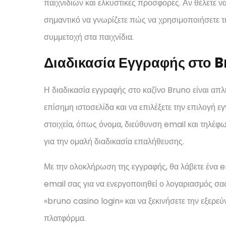
παιχνιδιών και ελκυστικές προσφορές. Αν θέλετε ν
σημαντικό να γνωρίζετε πώς να χρησιμοποιήσετε 
συμμετοχή στα παιχνίδια.
Διαδικασία Εγγραφής στο 
Η διαδικασία εγγραφής στο καζίνο Bruno είναι απλή
επίσημη ιστοσελίδα και να επιλέξετε την επιλογή ε
στοιχεία, όπως όνομα, διεύθυνση email και τηλέφω
για την ομαλή διαδικασία επαλήθευσης.
Με την ολοκλήρωση της εγγραφής, θα λάβετε ένα em
email σας για να ενεργοποιηθεί ο λογαριασμός σας.
«bruno casino login» και να ξεκινήσετε την εξερε
πλατφόρμα.