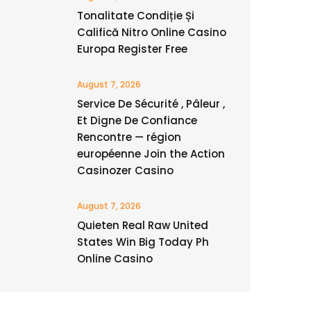
Tonalitate Condiție Și
Califică Nitro Online Casino
Europa Register Free
August 7, 2026
Service De Sécurité , Pâleur ,
Et Digne De Confiance
Rencontre — région
européenne Join the Action
Casinozer Casino
August 7, 2026
Quieten Real Raw United
States Win Big Today Ph
Online Casino