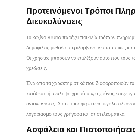
Προτεινόμενοι Τρόποι Πλη
Διευκολύνσεις
Το καζίνο Bruno παρέχει ποικιλία τρόπων πληρωμή
δημοφιλείς μέθοδοι περιλαμβάνουν πιστωτικές κάρτ
Οι χρήστες μπορούν να επιλέξουν αυτό που τους τα
χρεώσεις.
Ένα από τα χαρακτηριστικά που διαφοροποιούν το κ
κατάθεση ή ανάληψη χρημάτων, ο χρόνος επεξεργα
ανταγωνιστές. Αυτό προσφέρει ένα μεγάλο πλεονέκ
λογαριασμό τους γρήγορα και αποτελεσματικά.
Ασφάλεια και Πιστοποιήσει