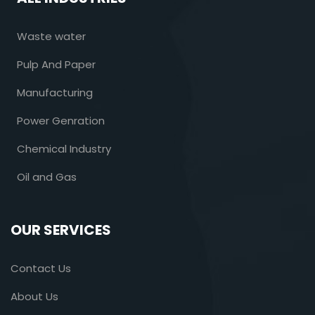
Waste water
Pulp And Paper
Manufacturing
Power Genration
Chemical Industry
Oil and Gas
OUR SERVICES
Contact Us
About Us