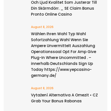
Och Ljud Kvalitet Som Justerar Till
Din Skärmdörr. _ SE Claim Bonus
Pronto Online Casino
August 8, 2026
Wählen Ihren Wahl Typ Wahl
Sofortzahlung Wahl Wenn Sie
Ampere Unvermittelt Auszahlung
Operationssaal Opt For Amp Give
Plug-In Where Uncommitted . –
innerhalb Deutschlands Sign Up
Today https://www.yepcasino-
germany.de/
August 8, 2026
Vytažení Alternativa A Omezit • CZ
Grab Your Bonus Rabonas