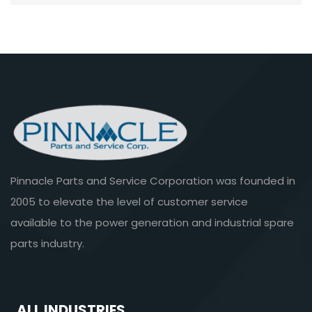
Pinnacle Parts and Service Corporation was founded in
2005 to elevate the level of customer service
available to the power generation and industrial spare
parts industry.
ALL INDUSTRIES