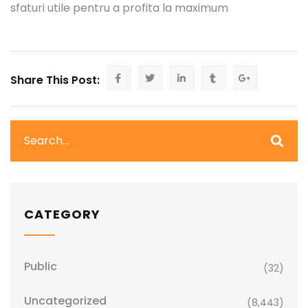
sfaturi utile pentru a profita la maximum
Share This Post:
CATEGORY
Public
(32)
Uncategorized
(8,443)