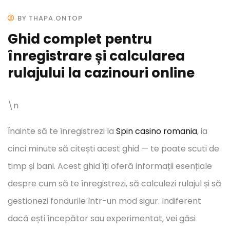
BY THAPA.ONTOP
Ghid complet pentru
înregistrare și calcularea
rulajului la cazinouri online
\n
Înainte să te înregistrezi la
Spin casino romania
, ia
cinci minute să citești acest ghid — te poate scuti de
timp și bani. Acest ghid îți oferă informații esențiale
despre cum să te înregistrezi, să calculezi rulajul și să
gestionezi fondurile într-un mod sigur. Indiferent
dacă ești începător sau experimentat, vei găsi