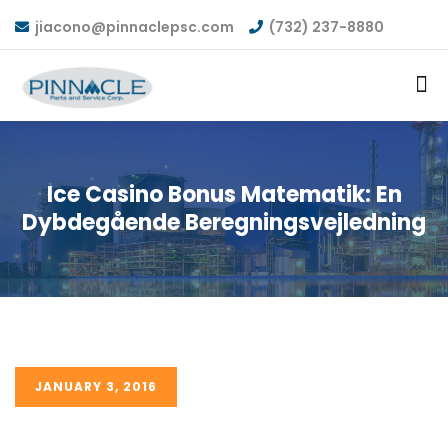
jiacono@pinnaclepsc.com
(732) 237-8880
Ice Casino Bonus Matematik: En
Dybdegående Beregningsvejledning
JANUARY 3, 2016