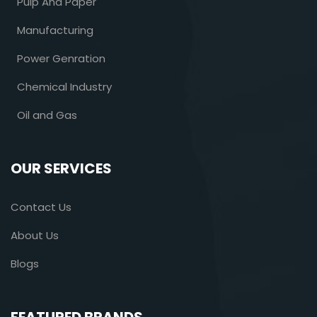
Pulp And Paper
Manufacturing
Power Genration
Chemical Industry
Oil and Gas
OUR SERVICES
Contact Us
About Us
Blogs
FEATURED BRANDS