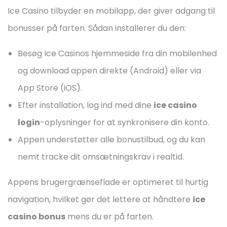
Ice Casino tilbyder en mobilapp, der giver adgang til
bonusser på farten. Sådan installerer du den:
Besøg Ice Casinos hjemmeside fra din mobilenhed
og download appen direkte (Android) eller via
App Store (iOS).
Efter installation, log ind med dine
ice casino
login
-oplysninger for at synkronisere din konto.
Appen understøtter alle bonustilbud, og du kan
nemt tracke dit omsætningskrav i realtid.
Appens brugergrænseflade er optimeret til hurtig
navigation, hvilket gør det lettere at håndtere
ice
casino bonus
mens du er på farten.