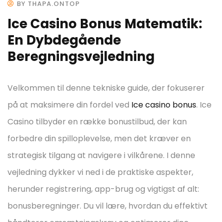
BY THAPA.ONTOP
Ice Casino Bonus Matematik:
En Dybdegående
Beregningsvejledning
Velkommen til denne tekniske guide, der fokuserer
på at maksimere din fordel ved
Ice casino bonus
. Ice
Casino tilbyder en række bonustilbud, der kan
forbedre din spilloplevelse, men det kræver en
strategisk tilgang at navigere i vilkårene. I denne
vejledning dykker vi ned i de praktiske aspekter,
herunder registrering, app-brug og vigtigst af alt:
bonusberegninger. Du vil lære, hvordan du effektivt