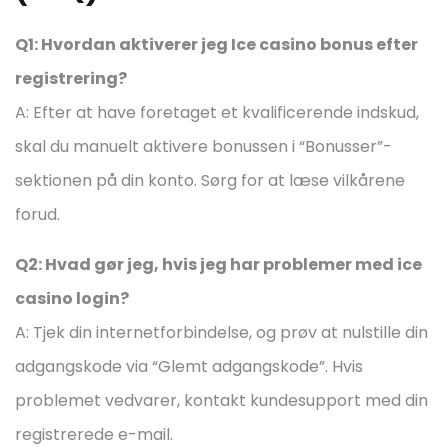
Q1: Hvordan aktiverer jeg Ice casino bonus efter
registrering?
A: Efter at have foretaget et kvalificerende indskud,
skal du manuelt aktivere bonussen i “Bonusser”-
sektionen på din konto. Sørg for at læse vilkårene
forud.
Q2: Hvad gør jeg, hvis jeg har problemer med ice
casino login?
A: Tjek din internetforbindelse, og prøv at nulstille din
adgangskode via “Glemt adgangskode”. Hvis
problemet vedvarer, kontakt kundesupport med din
registrerede e-mail.