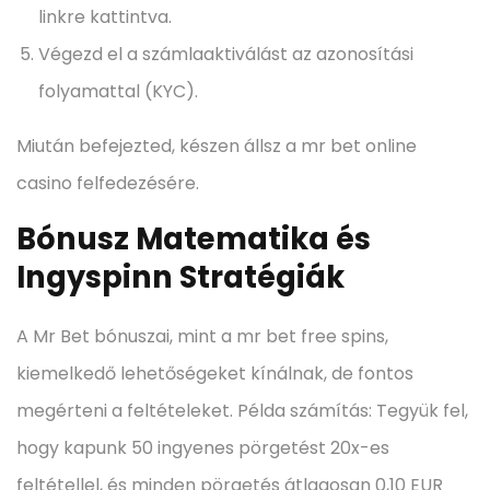
linkre kattintva.
Végezd el a számlaaktiválást az azonosítási
folyamattal (KYC).
Miután befejezted, készen állsz a mr bet online
casino felfedezésére.
Bónusz Matematika és
Ingyspinn Stratégiák
A Mr Bet bónuszai, mint a mr bet free spins,
kiemelkedő lehetőségeket kínálnak, de fontos
megérteni a feltételeket. Példa számítás: Tegyük fel,
hogy kapunk 50 ingyenes pörgetést 20x-es
feltétellel, és minden pörgetés átlagosan 0,10 EUR