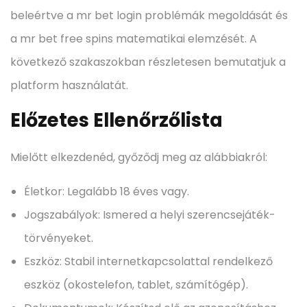
beleértve a mr bet login problémák megoldását és
a mr bet free spins matematikai elemzését. A
következő szakaszokban részletesen bemutatjuk a
platform használatát.
Előzetes Ellenőrzőlista
Mielőtt elkezdenéd, győződj meg az alábbiakról:
Életkor: Legalább 18 éves vagy.
Jogszabályok: Ismered a helyi szerencsejáték-
törvényeket.
Eszköz: Stabil internetkapcsolattal rendelkező
eszköz (okostelefon, tablet, számítógép).