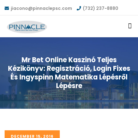
jiacono@pinnaclepsc.com
(732) 237-8880
Mr Bet Online Kaszinó Teljes
Kézikönyv: Regisztráció, Login Fixes
És Ingyspinn Matematika Lépésről
Lépésre
DECEMBER 15, 2016