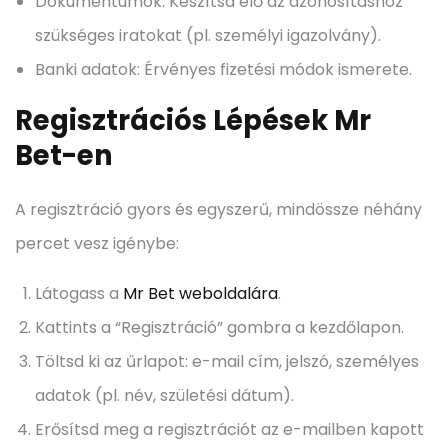
Dokumentumok: Készítsd elő az azonosításhoz
szükséges iratokat (pl. személyi igazolvány).
Banki adatok: Érvényes fizetési módok ismerete.
Regisztrációs Lépések Mr
Bet-en
A regisztráció gyors és egyszerű, mindössze néhány
percet vesz igénybe:
Látogass a
Mr Bet weboldalára
.
Kattints a “Regisztráció” gombra a kezdőlapon.
Töltsd ki az űrlapot: e-mail cím, jelszó, személyes
adatok (pl. név, születési dátum).
Erősítsd meg a regisztrációt az e-mailben kapott