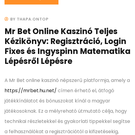
BY THAPA.ONTOP
Mr Bet Online Kaszinó Teljes
Kézikönyv: Regisztráció, Login
Fixes és Ingyspinn Matematika
Lépésről Lépésre
A Mr Bet online kaszinó népszerű platformja, amely a
https://mrbet.hu.net/
címen érhető el, átfogó
játékkínálatot és bónuszokat kínál a magyar
játékosoknak. Ez a mélyreható útmutató célja, hogy
technikai részletekkel és gyakorlati tippekkel segítse
a felhasználókat a regisztrációtól a kifizetésekig,