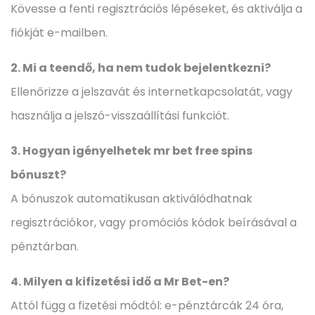
Kövesse a fenti regisztrációs lépéseket, és aktiválja a
fiókját e-mailben.
2. Mi a teendő, ha nem tudok bejelentkezni?
Ellenőrizze a jelszavát és internetkapcsolatát, vagy
használja a jelszó-visszaállítási funkciót.
3. Hogyan igényelhetek mr bet free spins
bónuszt?
A bónuszok automatikusan aktiválódhatnak
regisztrációkor, vagy promóciós kódok beírásával a
pénztárban.
4. Milyen a kifizetési idő a Mr Bet-en?
Attól függ a fizetési módtól: e-pénztárcák 24 óra,