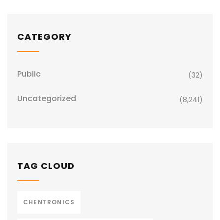
CATEGORY
Public
(32)
Uncategorized
(8,241)
TAG CLOUD
CHENTRONICS