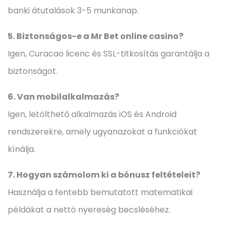
banki átutalások 3-5 munkanap.
5. Biztonságos-e a Mr Bet online casino?
Igen, Curacao licenc és SSL-titkosítás garantálja a
biztonságot.
6. Van mobilalkalmazás?
Igen, letölthető alkalmazás iOS és Android
rendszerekre, amely ugyanazokat a funkciókat
kínálja.
7. Hogyan számolom ki a bónusz feltételeit?
Használja a fentebb bemutatott matematikai
példákat a nettó nyereség becsléséhez.