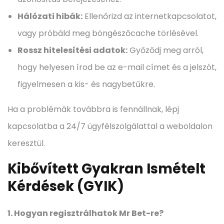
Hálózati hibák:
Ellenőrizd az internetkapcsolatot,
vagy próbáld meg böngészőcache törlésével.
Rossz hitelesítési adatok:
Győződj meg arról,
hogy helyesen írod be az e-mail címet és a jelszót,
figyelmesen a kis- és nagybetűkre.
Ha a problémák továbbra is fennállnak, lépj
kapcsolatba a 24/7 ügyfélszolgálattal a weboldalon
keresztül.
Kibővített Gyakran Ismételt
Kérdések (GYIK)
1. Hogyan regisztrálhatok Mr Bet-re?