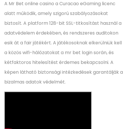
A Mr Bet online casino a Curacao eGaming licenc
alatt működik, amely szigorú szabályozásokat
biztosít. A platform 128-bit SSL-titkosítást használ a
adatvédelem érdekében, és rendszeres auditokon
esik át a fair játékért. A játékosoknak elkerülniük kell
a közös wifi-hálózatokat a mr bet login során, és
kétfaktoros hitelesítést érdemes bekapcsolni. A
képen látható biztonsági intézkedések garantálják a
bizalmas adatok védelmét.