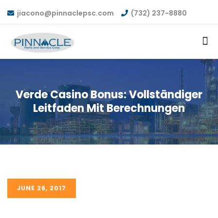
jiacono@pinnaclepsc.com
(732) 237-8880
Verde Casino Bonus: Vollständiger
Leitfaden Mit Berechnungen
JUNE 26, 2017