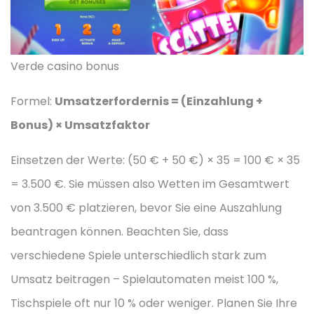
Verde casino bonus
Formel:
Umsatzerfordernis = (Einzahlung +
Bonus) × Umsatzfaktor
Einsetzen der Werte: (50 € + 50 €) × 35 = 100 € × 35
= 3.500 €. Sie müssen also Wetten im Gesamtwert
von 3.500 € platzieren, bevor Sie eine Auszahlung
beantragen können. Beachten Sie, dass
verschiedene Spiele unterschiedlich stark zum
Umsatz beitragen – Spielautomaten meist 100 %,
Tischspiele oft nur 10 % oder weniger. Planen Sie Ihre