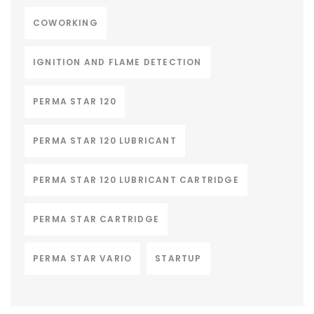
COWORKING
IGNITION AND FLAME DETECTION
PERMA STAR 120
PERMA STAR 120 LUBRICANT
PERMA STAR 120 LUBRICANT CARTRIDGE
PERMA STAR CARTRIDGE
PERMA STAR VARIO
STARTUP