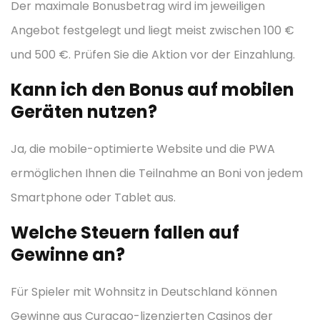
Der maximale Bonusbetrag wird im jeweiligen
Angebot festgelegt und liegt meist zwischen 100 €
und 500 €. Prüfen Sie die Aktion vor der Einzahlung.
Kann ich den Bonus auf mobilen
Geräten nutzen?
Ja, die mobile-optimierte Website und die PWA
ermöglichen Ihnen die Teilnahme an Boni von jedem
Smartphone oder Tablet aus.
Welche Steuern fallen auf
Gewinne an?
Für Spieler mit Wohnsitz in Deutschland können
Gewinne aus Curacao-lizenzierten Casinos der