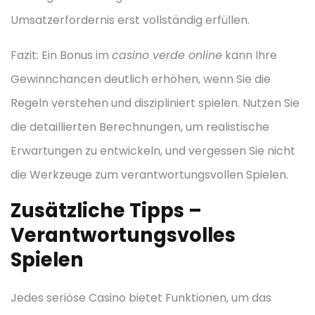
Umsatzerfordernis erst vollständig erfüllen.
Fazit: Ein Bonus im
casino verde online
kann Ihre
Gewinnchancen deutlich erhöhen, wenn Sie die
Regeln verstehen und diszipliniert spielen. Nutzen Sie
die detaillierten Berechnungen, um realistische
Erwartungen zu entwickeln, und vergessen Sie nicht
die Werkzeuge zum verantwortungsvollen Spielen.
Zusätzliche Tipps –
Verantwortungsvolles
Spielen
Jedes seriöse Casino bietet Funktionen, um das