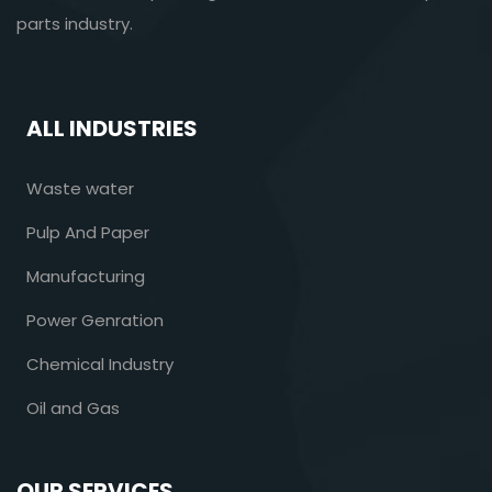
parts industry.
ALL INDUSTRIES
Waste water
Pulp And Paper
Manufacturing
Power Genration
Chemical Industry
Oil and Gas
OUR SERVICES