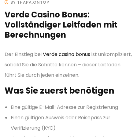
BY THAPA.ONTOP
Verde Casino Bonus:
Vollständiger Leitfaden mit
Berechnungen
Der Einstieg bei
Verde casino bonus
ist unkompliziert,
sobald Sie die Schritte kennen – dieser Leitfaden
führt Sie durch jeden einzelnen.
Was Sie zuerst benötigen
Eine gültige E-Mail-Adresse zur Registrierung
Einen gültigen Ausweis oder Reisepass zur
Verifizierung (KYC)