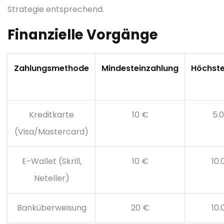
Strategie entsprechend.
Finanzielle Vorgänge
Zahlungsmethode
Mindesteinzahlung
Höchste
Kreditkarte
10 €
5.
(Visa/Mastercard)
E-Wallet (Skrill,
10 €
10.
Neteller)
Banküberweisung
20 €
10.