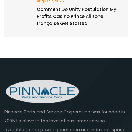
August 7, 2026
Comment Do Unity Postulation My
Profits Casino Prince Ali zone
française Get Started
Pinnacle Parts and Service Corporation was founded in
2005 to elevate the level of customer service
available to the power generation and industrial spare