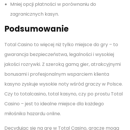
Mniej opcji płatności w porównaniu do
zagranicznych kasyn.
Podsumowanie
Total Casino to więcej niż tylko miejsce do gry – to
gwarancja bezpieczeństwa, legalności i wysokiej
jakości rozrywki. Z szeroką gamą gier, atrakcyjnymi
bonusami i profesjonalnym wsparciem klienta
kasyno zyskuje wysokie noty wśród graczy w Polsce.
Czy to totalcasino, total kasyno, czy po prostu Total
Casino – jest to idealne miejsce dla każdego
miłośnika hazardu online.
Decydując się na grę w Total Casino, gracze mogą