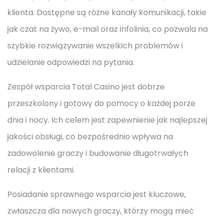
klienta. Dostępne są różne kanały komunikacji, takie
jak czat na żywo, e-mail oraz infolinia, co pozwala na
szybkie rozwiązywanie wszelkich problemów i
udzielanie odpowiedzi na pytania.
Zespół wsparcia Total Casino jest dobrze
przeszkolony i gotowy do pomocy o każdej porze
dnia i nocy. Ich celem jest zapewnienie jak najlepszej
jakości obsługi, co bezpośrednio wpływa na
zadowolenie graczy i budowanie długotrwałych
relacji z klientami.
Posiadanie sprawnego wsparcia jest kluczowe,
zwłaszcza dla nowych graczy, którzy mogą mieć