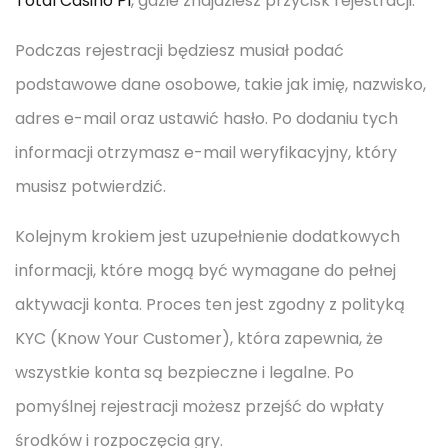
Total Casino Pl
, gdzie znajdziesz przycisk rejestracji.
Podczas rejestracji będziesz musiał podać
podstawowe dane osobowe, takie jak imię, nazwisko,
adres e-mail oraz ustawić hasło. Po dodaniu tych
informacji otrzymasz e-mail weryfikacyjny, który
musisz potwierdzić.
Kolejnym krokiem jest uzupełnienie dodatkowych
informacji, które mogą być wymagane do pełnej
aktywacji konta. Proces ten jest zgodny z polityką
KYC (Know Your Customer), która zapewnia, że
wszystkie konta są bezpieczne i legalne. Po
pomyślnej rejestracji możesz przejść do wpłaty
środków i rozpoczęcia gry.