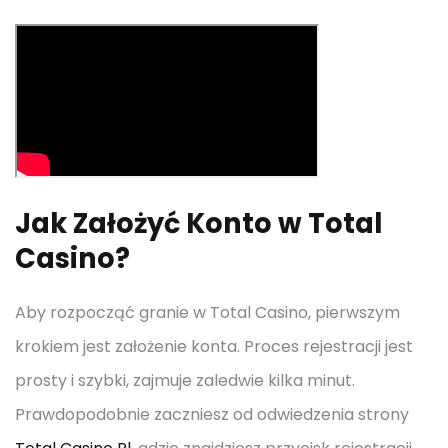
Jak Założyć Konto w Total
Casino?
Aby rozpocząć granie w Total Casino, pierwszym
krokiem jest założenie konta. Proces rejestracji jest
prosty i szybki, zajmuje zaledwie kilka minut.
Prawdopodobnie zaczniesz od odwiedzenia strony