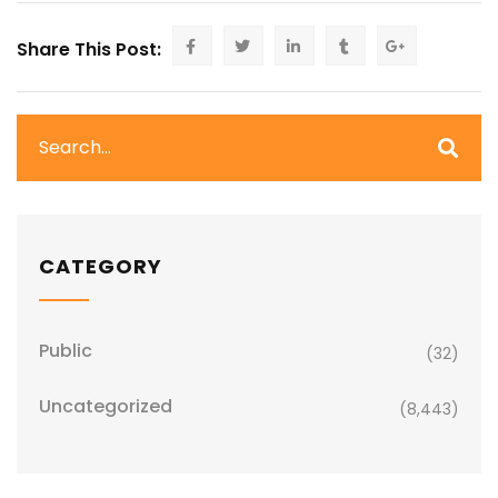
Share This Post:
CATEGORY
Public
(32)
Uncategorized
(8,443)