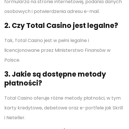
formularza na stronie internetowej, podania danych
osobowych i potwierdzenia adresu e-mail.
2. Czy Total Casino jest legalne?
Tak, Total Casino jest w pełni legalne i
licencjonowane przez Ministerstwo Finansów w
Polsce.
3. Jakie są dostępne metody
płatności?
Total Casino oferuje różne metody płatności, w tym
karty kredytowe, debetowe oraz e-portfele jak Skrill
i Neteller.