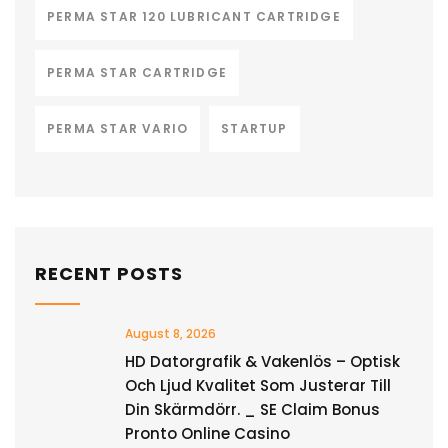
PERMA STAR 120 LUBRICANT CARTRIDGE
PERMA STAR CARTRIDGE
PERMA STAR VARIO
STARTUP
RECENT POSTS
August 8, 2026
HD Datorgrafik & Vakenlös – Optisk
Och Ljud Kvalitet Som Justerar Till
Din Skärmdörr. _ SE Claim Bonus
Pronto Online Casino