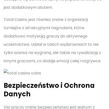
jest dodatkowym atutem.
Total Casino jest również znane z organizacji
turniejów z atrakcyjnymi nagrodami, które
dodatkowo motywują graczy do aktywnego
uczestnictwa. Udział w takich wydarzeniach to nie
tylko szansa na wygraną, ale także na rywalizację z
innymi graczami, co dodaje emocji całej rozgrywce.
Bezpieczeństwo i Ochrona
Danych
Dla graczy online bezpieczeństwo jest jednym z