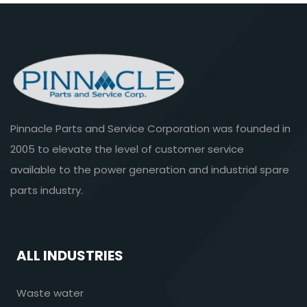
Pinnacle Parts and Service Corporation was founded in
2005 to elevate the level of customer service
available to the power generation and industrial spare
parts industry.
ALL INDUSTRIES
Waste water