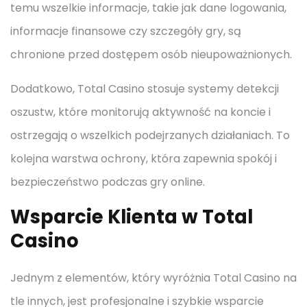
temu wszelkie informacje, takie jak dane logowania,
informacje finansowe czy szczegóły gry, są
chronione przed dostępem osób nieupoważnionych.
Dodatkowo, Total Casino stosuje systemy detekcji
oszustw, które monitorują aktywność na koncie i
ostrzegają o wszelkich podejrzanych działaniach. To
kolejna warstwa ochrony, która zapewnia spokój i
bezpieczeństwo podczas gry online.
Wsparcie Klienta w Total
Casino
Jednym z elementów, który wyróżnia Total Casino na
tle innych, jest profesjonalne i szybkie wsparcie