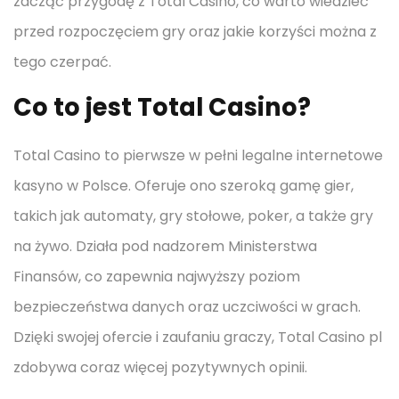
zacząć przygodę z Total Casino, co warto wiedzieć
przed rozpoczęciem gry oraz jakie korzyści można z
tego czerpać.
Co to jest Total Casino?
Total Casino to pierwsze w pełni legalne internetowe
kasyno w Polsce. Oferuje ono szeroką gamę gier,
takich jak automaty, gry stołowe, poker, a także gry
na żywo. Działa pod nadzorem Ministerstwa
Finansów, co zapewnia najwyższy poziom
bezpieczeństwa danych oraz uczciwości w grach.
Dzięki swojej ofercie i zaufaniu graczy, Total Casino pl
zdobywa coraz więcej pozytywnych opinii.