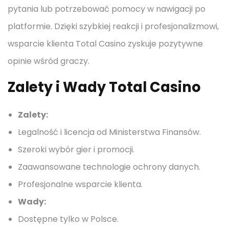
pytania lub potrzebować pomocy w nawigacji po
platformie. Dzięki szybkiej reakcji i profesjonalizmowi,
wsparcie klienta Total Casino zyskuje pozytywne
opinie wśród graczy.
Zalety i Wady Total Casino
Zalety:
Legalność i licencja od Ministerstwa Finansów.
Szeroki wybór gier i promocji.
Zaawansowane technologie ochrony danych.
Profesjonalne wsparcie klienta.
Wady:
Dostępne tylko w Polsce.