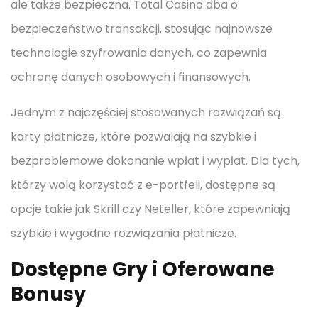
ale także bezpieczna. Total Casino dba o
bezpieczeństwo transakcji, stosując najnowsze
technologie szyfrowania danych, co zapewnia
ochronę danych osobowych i finansowych.
Jednym z najczęściej stosowanych rozwiązań są
karty płatnicze, które pozwalają na szybkie i
bezproblemowe dokonanie wpłat i wypłat. Dla tych,
którzy wolą korzystać z e-portfeli, dostępne są
opcje takie jak Skrill czy Neteller, które zapewniają
szybkie i wygodne rozwiązania płatnicze.
Dostępne Gry i Oferowane
Bonusy