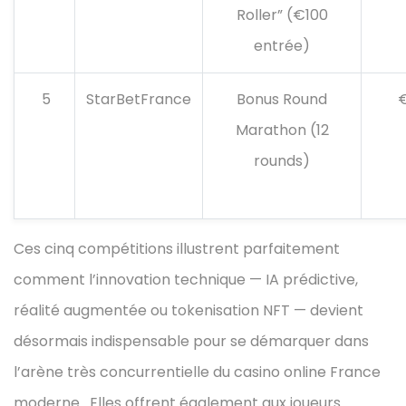
Roller” (€100
entrée)
5
StarBetFrance
Bonus Round
Marathon (12
rounds)
Ces cinq compétitions illustrent parfaitement
comment l’innovation technique — IA prédictive,
réalité augmentée ou tokenisation NFT — devient
désormais indispensable pour se démarquer dans
l’arène très concurrentielle du casino online France
moderne . Elles offrent également aux joueurs