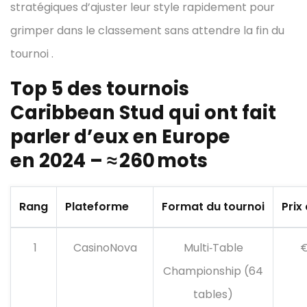
stratégiques d’ajuster leur style rapidement pour
grimper dans le classement sans attendre la fin du
tournoi .
Top 5 des tournois
Caribbean Stud qui ont fait
parler d’eux en Europe
en 2024 – ≈ 260 mots
Rang
Plateforme
Format du tournoi
Prix
1
CasinoNova
Multi‑Table
€
Championship (64
tables)