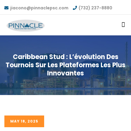
jiacono@pinnaclepsc.com
(732) 237-8880
Caribbean Stud : L’évolution Des
Tournois Sur Les Plateformes Les Plus
Innovantes
MAY 18, 2025