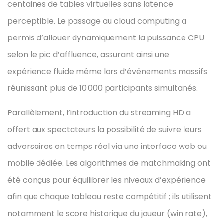
centaines de tables virtuelles sans latence
perceptible. Le passage au cloud computing a
permis d’allouer dynamiquement la puissance CPU
selon le pic d’affluence, assurant ainsi une
expérience fluide même lors d’événements massifs
réunissant plus de 10 000 participants simultanés.
Parallèlement, l’introduction du streaming HD a
offert aux spectateurs la possibilité de suivre leurs
adversaires en temps réel via une interface web ou
mobile dédiée. Les algorithmes de matchmaking ont
été conçus pour équilibrer les niveaux d’expérience
afin que chaque tableau reste compétitif ; ils utilisent
notamment le score historique du joueur (win rate),