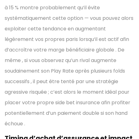
à 15 % montre probablement qu’il évite
systématiquement cette option — vous pouvez alors
exploiter cette tendance en augmentant
légèrement vos propres paris lorsqu’il est actif afin
d’accroître votre marge bénéficiaire globale . De
même , si vous observez qu’un rival augmente
soudainement son Play Rate après plusieurs folds
successifs , il peut être tenté par une stratégie
agressive risquée ; c’est alors le moment idéal pour
placer votre propre side bet insurance afin profiter
potentiellement d’un paiement double si son hand
échoue .
Timing d’achat d’assurance et impact