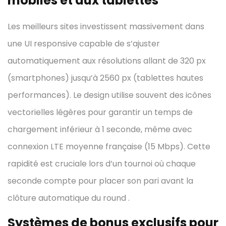
mobiles et aux tablettes
Les meilleurs sites investissent massivement dans
une UI responsive capable de s’ajuster
automatiquement aux résolutions allant de 320 px
(smartphones) jusqu’à 2560 px (tablettes hautes
performances). Le design utilise souvent des icônes
vectorielles légères pour garantir un temps de
chargement inférieur à 1 seconde, même avec
connexion LTE moyenne française (15 Mbps). Cette
rapidité est cruciale lors d’un tournoi où chaque
seconde compte pour placer son pari avant la
clôture automatique du round .
Systèmes de bonus exclusifs pour