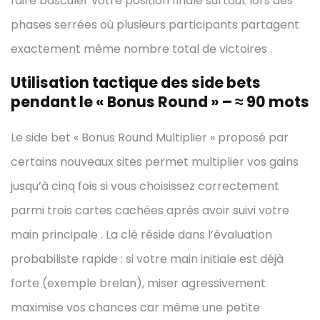
faire basculer votre position finale surtout lors des
phases serrées où plusieurs participants partagent
exactement même nombre total de victoires .
Utilisation tactique des side bets
pendant le « Bonus Round » – ≈ 90 mots
Le side bet « Bonus Round Multiplier » proposé par
certains nouveaux sites permet multipli­er vos gains
jusqu’à cinq fois si vous choisissez correctement
parmi trois cartes cachées après avoir suivi votre
main principale . La clé réside dans l’évaluation
probabiliste rapide : si votre main initiale est déjà
forte (exemple brelan), miser agressivement
maximise vos chances car même une petite