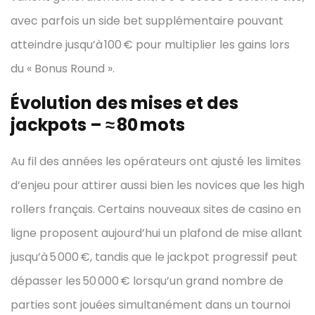
avec parfois un side bet supplémentaire pouvant
atteindre jusqu’à 100 € pour multiplier les gains lors
du « Bonus Round ».
Évolution des mises et des
jackpots – ≈ 80 mots
Au fil des années les opérateurs ont ajusté les limites
d’enjeu pour attirer aussi bien les novices que les high
rollers français. Certains nouveaux sites de casino en
ligne proposent aujourd’hui un plafond de mise allant
jusqu’à 5 000 €, tandis que le jackpot progressif peut
dépasser les 50 000 € lorsqu’un grand nombre de
parties sont jouées simultanément dans un tournoi