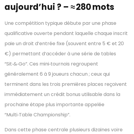
aujourd’hui ? – ≈ 280 mots
Une compétition typique débute par une phase
qualificative ouverte pendant laquelle chaque inscrit
paie un droit d’entrée fixe (souvent entre 5 € et 20
€) permettant d’accéder à une série de tables
“Sit‑&‑Go”. Ces mini‑tournois regroupent
généralement 6 à 9 joueurs chacun ; ceux qui
terminent dans les trois premières places reçoivent
immédiatement un crédit bonus utilisable dans la
prochaine étape plus importante appelée
“Multi‑Table Championship”.
Dans cette phase centrale plusieurs dizaines voire