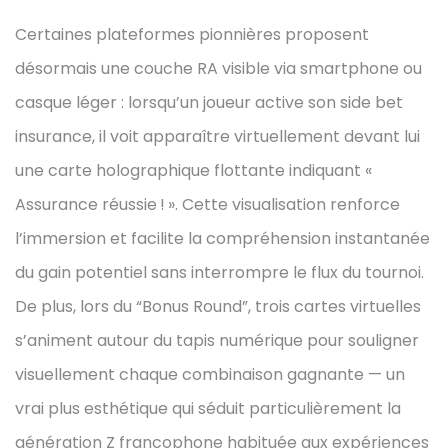
Certaines plateformes pionnières proposent
désormais une couche RA visible via smartphone ou
casque léger : lorsqu’un joueur active son side bet
insurance, il voit apparaître virtuellement devant lui
une carte holographique flottante indiquant «
Assurance réussie ! ». Cette visualisation renforce
l’immersion et facilite la compréhension instantanée
du gain potentiel sans interrompre le flux du tournoi.
De plus, lors du “Bonus Round”, trois cartes virtuelles
s’animent autour du tapis numérique pour souligner
visuellement chaque combinaison gagnante — un
vrai plus esthétique qui séduit particulièrement la
génération Z francophone habituée aux expériences