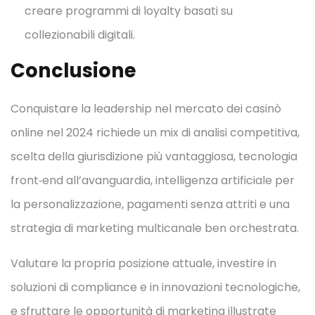
creare programmi di loyalty basati su
collezionabili digitali.
Conclusione
Conquistare la leadership nel mercato dei casinò
online nel 2024 richiede un mix di analisi competitiva,
scelta della giurisdizione più vantaggiosa, tecnologia
front‑end all’avanguardia, intelligenza artificiale per
la personalizzazione, pagamenti senza attriti e una
strategia di marketing multicanale ben orchestrata.
Valutare la propria posizione attuale, investire in
soluzioni di compliance e in innovazioni tecnologiche,
e sfruttare le opportunità di marketing illustrate