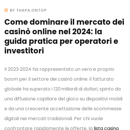
BY THAPA.ONTOP
Come dominare il mercato dei
casinò online nel 2024: la
guida pratica per operatori e
investitori
Il 2023‑2024 ha rappresentato un vero e proprio
boom per il settore dei casinò online: il fatturato
globale ha superato i 120 miliardi di dollari, spinto da
una diffusione capillare del gioco su dispositivi mobili
e da una crescente accettazione delle scommesse
digitali nei mercati tradizionali. Per chi vuole
confrontare rapidamente le offerte, la
lista casino