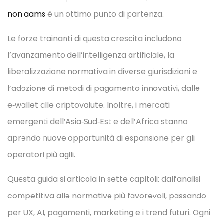
non aams
è un ottimo punto di partenza.
Le forze trainanti di questa crescita includono
l’avanzamento dell’intelligenza artificiale, la
liberalizzazione normativa in diverse giurisdizioni e
l’adozione di metodi di pagamento innovativi, dalle
e‑wallet alle criptovalute. Inoltre, i mercati
emergenti dell’Asia‑Sud‑Est e dell’Africa stanno
aprendo nuove opportunità di espansione per gli
operatori più agili.
Questa guida si articola in sette capitoli: dall’analisi
competitiva alle normative più favorevoli, passando
per UX, AI, pagamenti, marketing e i trend futuri. Ogni