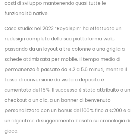
costi di sviluppo mantenendo quasi tutte le
funzionalità native.
Caso studio: nel 2023 “RoyalSpin” ha effettuato un
redesign completo della sua piattaforma web,
passando da un layout a tre colonne a una griglia a
schede ottimizzata per mobile. Il tempo medio di
permanenza è passato da 4,2 a 5,6 minuti, mentre il
tasso di conversione da visita a deposito è
aumentato del 15 %. Il successo è stato attribuito a un
checkout a un clic, a un banner di benvenuto
personalizzato con un bonus del 100 % fino a €200 e a
un algoritmo di suggerimento basato su cronologia di
gioco.