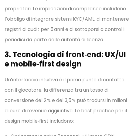
proprietari. Le implicazioni di compliance includono
l’obbligo di integrare sistemi KYC/AML, di mantenere
registri di audit per 5 anni e di sottoporsi a controlli
periodici da parte delle autorità di licenza.
3. Tecnologia di front‑end: UX/UI
e mobile‑first design
Un’interfaccia intuitiva è il primo punto di contatto
con il giocatore; la differenza tra un tasso di
conversione del 2 % e del 3,5 % può tradursi in milioni
di euro di revenue aggiuntiva. Le best practice per il
design mobile‑first includono: