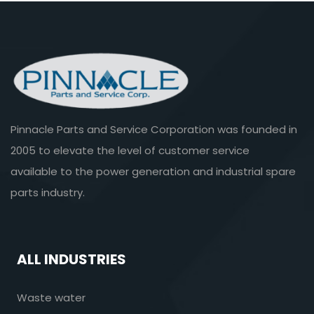
Pinnacle Parts and Service Corporation was founded in
2005 to elevate the level of customer service
available to the power generation and industrial spare
parts industry.
ALL INDUSTRIES
Waste water