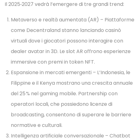
Il 2025‑2027 vedrà l’emergere di tre grandi trend:
Metaverso e realtà aumentata (AR) – Piattaforme
come Decentraland stanno lanciando casinò
virtuali dove i giocatori possono interagire con
dealer avatar in 3D. Le slot AR offrono esperienze
immersive con premi in token NFT.
Espansione in mercati emergenti – L’Indonesia, le
Filippine e il Kenya mostrano una crescita annuale
del 25 % nel gaming mobile. Partnership con
operatori locali, che possiedono licenze di
broadcasting, consentono di superare le barriere
normative e culturali.
Intelligenza artificiale conversazionale – Chatbot