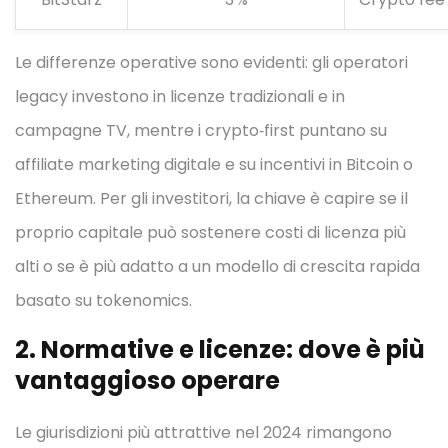
Le differenze operative sono evidenti: gli operatori
legacy investono in licenze tradizionali e in
campagne TV, mentre i crypto‑first puntano su
affiliate marketing digitale e su incentivi in Bitcoin o
Ethereum. Per gli investitori, la chiave è capire se il
proprio capitale può sostenere costi di licenza più
alti o se è più adatto a un modello di crescita rapida
basato su tokenomics.
2. Normative e licenze: dove è più
vantaggioso operare
Le giurisdizioni più attrattive nel 2024 rimangono