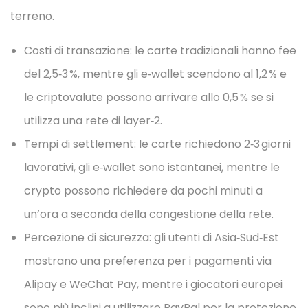
terreno.
Costi di transazione: le carte tradizionali hanno fee
del 2,5‑3 %, mentre gli e‑wallet scendono al 1,2 % e
le criptovalute possono arrivare allo 0,5 % se si
utilizza una rete di layer‑2.
Tempi di settlement: le carte richiedono 2‑3 giorni
lavorativi, gli e‑wallet sono istantanei, mentre le
crypto possono richiedere da pochi minuti a
un’ora a seconda della congestione della rete.
Percezione di sicurezza: gli utenti di Asia‑Sud‑Est
mostrano una preferenza per i pagamenti via
Alipay e WeChat Pay, mentre i giocatori europei
sono più inclini a utilizzare PayPal per la protezione