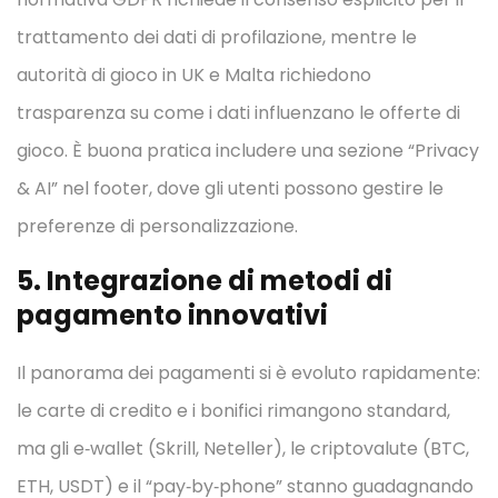
trattamento dei dati di profilazione, mentre le
autorità di gioco in UK e Malta richiedono
trasparenza su come i dati influenzano le offerte di
gioco. È buona pratica includere una sezione “Privacy
& AI” nel footer, dove gli utenti possono gestire le
preferenze di personalizzazione.
5. Integrazione di metodi di
pagamento innovativi
Il panorama dei pagamenti si è evoluto rapidamente:
le carte di credito e i bonifici rimangono standard,
ma gli e‑wallet (Skrill, Neteller), le criptovalute (BTC,
ETH, USDT) e il “pay‑by‑phone” stanno guadagnando