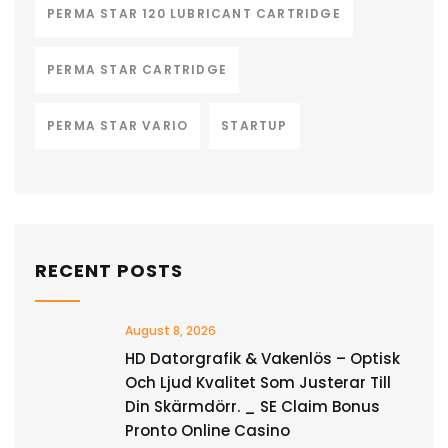
PERMA STAR 120 LUBRICANT CARTRIDGE
PERMA STAR CARTRIDGE
PERMA STAR VARIO
STARTUP
RECENT POSTS
August 8, 2026
HD Datorgrafik & Vakenlös – Optisk
Och Ljud Kvalitet Som Justerar Till
Din Skärmdörr. _ SE Claim Bonus
Pronto Online Casino