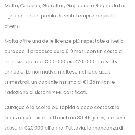
Malta, Curaçao, Gibraltar, Giappone e Regno Unito,
ognuna con un profilo di costi, tempi e requisiti
diversi.
Malta offre una delle licenze più rispettate a livello
europeo: il processo dura 6‑9 mesi, con un costo di
ingresso di circa €100 000 più €25 000 di royalty
annuale. La normativa maltese richiede audit
trimestrali, un capitale minimo di €1,25 milioni e
l’adozione di sistemi AML certificati.
Curaçao è la scelta più rapida e poco costosa: la
licenza può essere ottenuta in 30‑45 giorni, con una
tassa di €20 000 all’anno. Tuttavia, la mancanza di