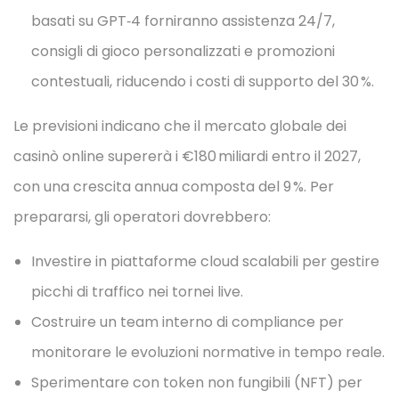
basati su GPT‑4 forniranno assistenza 24/7,
consigli di gioco personalizzati e promozioni
contestuali, riducendo i costi di supporto del 30 %.
Le previsioni indicano che il mercato globale dei
casinò online supererà i €180 miliardi entro il 2027,
con una crescita annua composta del 9 %. Per
prepararsi, gli operatori dovrebbero:
Investire in piattaforme cloud scalabili per gestire
picchi di traffico nei tornei live.
Costruire un team interno di compliance per
monitorare le evoluzioni normative in tempo reale.
Sperimentare con token non fungibili (NFT) per