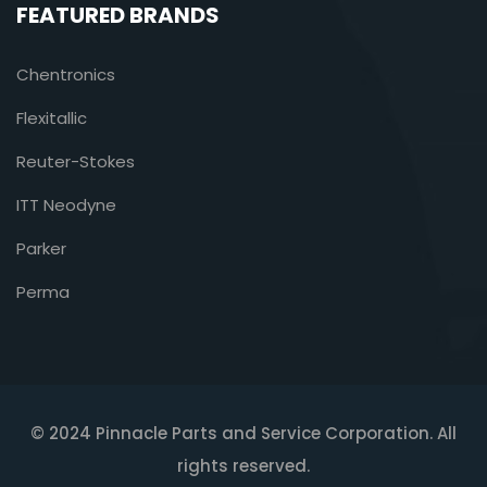
FEATURED BRANDS
Chentronics
Flexitallic
Reuter-Stokes
ITT Neodyne
Parker
Perma
© 2024 Pinnacle Parts and Service Corporation. All
rights reserved.