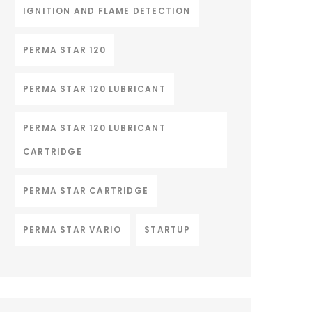
IGNITION AND FLAME DETECTION
PERMA STAR 120
PERMA STAR 120 LUBRICANT
PERMA STAR 120 LUBRICANT
CARTRIDGE
PERMA STAR CARTRIDGE
PERMA STAR VARIO
STARTUP