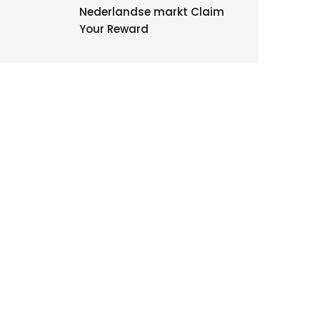
Nederlandse markt Claim
Your Reward