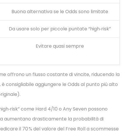
Buona alternativa se le Odds sono limitate
Da usare solo per piccole puntate “high‑risk”
Evitare quasi sempre
 offrono un flusso costante di vincite, riducendo la
, è consigliabile aggiungere le Odds al punto più alto
riginale).
 “high‑risk” come Hard 4/10 o Any Seven possono
 ma aumentano drasticamente la probabilità di
dedicare il 70 % del valore del Free Roll a scommesse