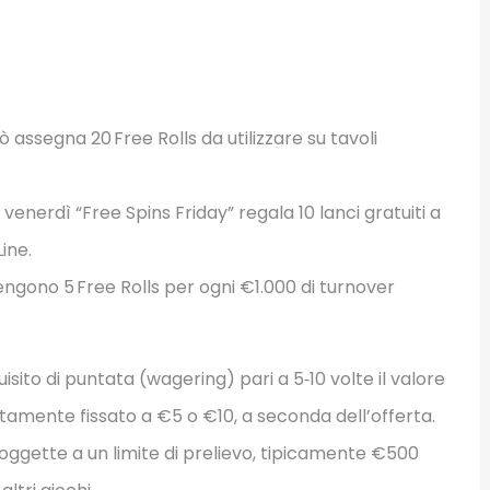
nò assegna 20 Free Rolls da utilizzare su tavoli
 venerdì “Free Spins Friday” regala 10 lanci gratuiti a
ine.
ottengono 5 Free Rolls per ogni €1.000 di turnover
uisito di puntata (wagering) pari a 5‑10 volte il valore
olitamente fissato a €5 o €10, a seconda dell’offerta.
soggette a un limite di prelievo, tipicamente €500