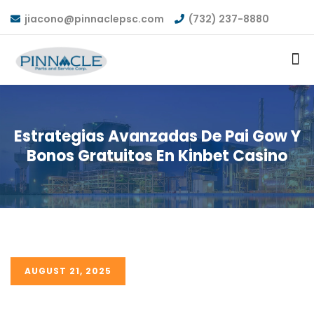
jiacono@pinnaclepsc.com
(732) 237-8880
Estrategias Avanzadas De Pai Gow Y
Bonos Gratuitos En Kinbet Casino
AUGUST 21, 2025