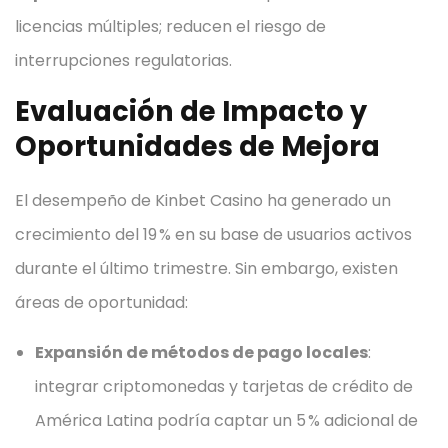
licencias múltiples; reducen el riesgo de
interrupciones regulatorias.
Evaluación de Impacto y
Oportunidades de Mejora
El desempeño de Kinbet Casino ha generado un
crecimiento del 19 % en su base de usuarios activos
durante el último trimestre. Sin embargo, existen
áreas de oportunidad:
Expansión de métodos de pago locales
:
integrar criptomonedas y tarjetas de crédito de
América Latina podría captar un 5 % adicional de