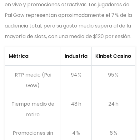
en vivo y promociones atractivas. Los jugadores de
Pai Gow representan aproximadamente el 7 % de la
audiencia total, pero su gasto medio supera al de la
mayoría de slots, con una media de $120 por sesión.
Métrica
Industria
Kinbet Casino
RTP medio (Pai
94 %
95 %
Gow)
Tiempo medio de
48 h
24 h
retiro
Promociones sin
4 %
6 %