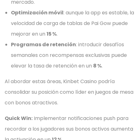
mercado.
Optimización móvil
: aunque la app es estable, la
velocidad de carga de tablas de Pai Gow puede
mejorar en un
15 %
.
Programas de retención
: introducir desafíos
semanales con recompensas exclusivas puede
elevar la tasa de retención en un
8 %
.
Al abordar estas áreas, Kinbet Casino podría
consolidar su posición como líder en juegos de mesa
con bonos atractivos.
Quick Win:
Implementar notificaciones push para
recordar a los jugadores sus bonos activos aumenta
la activación en un
12 %
.