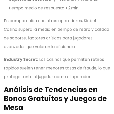
tiempo medio de respuesta < 2 min.
En comparación con otros operadores, Kinbet
Casino supera la media en tiempo de retiro y calidad
de soporte, factores críticos para jugadores
avanzados que valoran la eficiencia.
Industry Secret:
Los casinos que permiten retiros
rápidos suelen tener menores tasas de fraude, lo que
protege tanto al jugador como al operador.
Análisis de Tendencias en
Bonos Gratuitos y Juegos de
Mesa