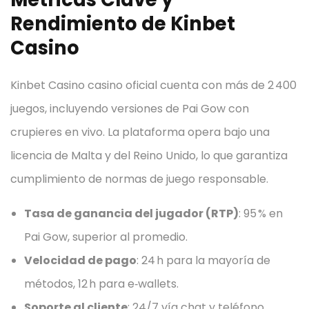
Rendimiento de Kinbet
Casino
Kinbet Casino casino oficial cuenta con más de 2 400
juegos, incluyendo versiones de Pai Gow con
crupieres en vivo. La plataforma opera bajo una
licencia de Malta y del Reino Unido, lo que garantiza
cumplimiento de normas de juego responsable.
Tasa de ganancia del jugador (RTP)
: 95 % en
Pai Gow, superior al promedio.
Velocidad de pago
: 24 h para la mayoría de
métodos, 12 h para e‑wallets.
Soporte al cliente
: 24/7 vía chat y teléfono,