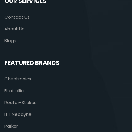
OUR SERVICES
Contact Us
About Us
Blogs
FEATURED BRANDS
Chentronics
Flexitallic
Reuter-Stokes
ITT Neodyne
Parker