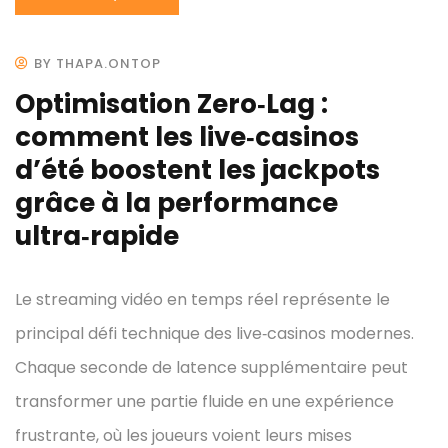
BY THAPA.ONTOP
Optimisation Zero‑Lag :
comment les live‑casinos
d’été boostent les jackpots
grâce à la performance
ultra‑rapide
Le streaming vidéo en temps réel représente le
principal défi technique des live‑casinos modernes.
Chaque seconde de latence supplémentaire peut
transformer une partie fluide en une expérience
frustrante, où les joueurs voient leurs mises