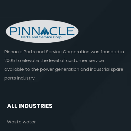
Pinnacle Parts and Service Corporation was founded in
2005 to elevate the level of customer service
available to the power generation and industrial spare
parts industry.
ALL INDUSTRIES
Waste water