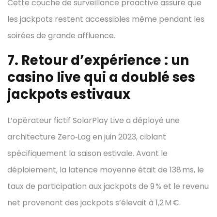
Cette couche de surveillance proactive assure que
les jackpots restent accessibles même pendant les
soirées de grande affluence.
7. Retour d’expérience : un
casino live qui a doublé ses
jackpots estivaux
L’opérateur fictif SolarPlay Live a déployé une
architecture Zero‑Lag en juin 2023, ciblant
spécifiquement la saison estivale. Avant le
déploiement, la latence moyenne était de 138 ms, le
taux de participation aux jackpots de 9 % et le revenu
net provenant des jackpots s’élevait à 1,2 M €.