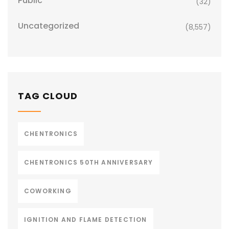
Public
(32)
Uncategorized
(8,557)
TAG CLOUD
CHENTRONICS
CHENTRONICS 50TH ANNIVERSARY
COWORKING
IGNITION AND FLAME DETECTION