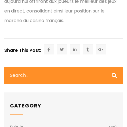
aujourd’hui offriront aux joueurs le meilleur des jeux
en direct, consolidant ainsi leur position sur le
marché du casino français.
Share This Post:
CATEGORY