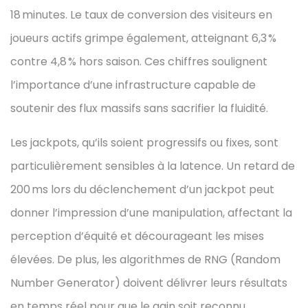
18 minutes. Le taux de conversion des visiteurs en
joueurs actifs grimpe également, atteignant 6,3 %
contre 4,8 % hors saison. Ces chiffres soulignent
l’importance d’une infrastructure capable de
soutenir des flux massifs sans sacrifier la fluidité.
Les jackpots, qu’ils soient progressifs ou fixes, sont
particulièrement sensibles à la latence. Un retard de
200 ms lors du déclenchement d’un jackpot peut
donner l’impression d’une manipulation, affectant la
perception d’équité et décourageant les mises
élevées. De plus, les algorithmes de RNG (Random
Number Generator) doivent délivrer leurs résultats
en temps réel pour que le gain soit reconnu