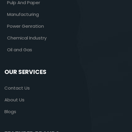
Pulp And Paper
Manufacturing
Power Genration
Chemical Industry
Oil and Gas
OUR SERVICES
Contact Us
About Us
Blogs