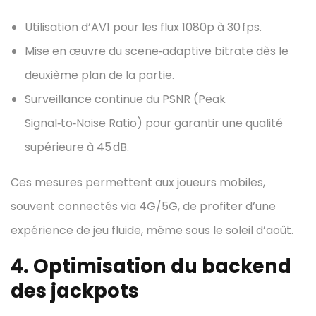
Utilisation d’AV1 pour les flux 1080p à 30 fps.
Mise en œuvre du scene‑adaptive bitrate dès le
deuxième plan de la partie.
Surveillance continue du PSNR (Peak
Signal‑to‑Noise Ratio) pour garantir une qualité
supérieure à 45 dB.
Ces mesures permettent aux joueurs mobiles,
souvent connectés via 4G/5G, de profiter d’une
expérience de jeu fluide, même sous le soleil d’août.
4. Optimisation du backend
des jackpots