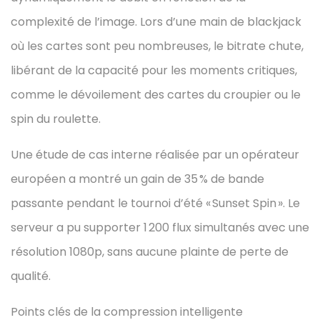
complexité de l’image. Lors d’une main de blackjack
où les cartes sont peu nombreuses, le bitrate chute,
libérant de la capacité pour les moments critiques,
comme le dévoilement des cartes du croupier ou le
spin du roulette.
Une étude de cas interne réalisée par un opérateur
européen a montré un gain de 35 % de bande
passante pendant le tournoi d’été « Sunset Spin ». Le
serveur a pu supporter 1 200 flux simultanés avec une
résolution 1080p, sans aucune plainte de perte de
qualité.
Points clés de la compression intelligente