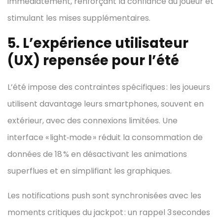
immédiatement, renforçant la confiance du joueur et
stimulant les mises supplémentaires.
5. L’expérience utilisateur
(UX) repensée pour l’été
L’été impose des contraintes spécifiques : les joueurs
utilisent davantage leurs smartphones, souvent en
extérieur, avec des connexions limitées. Une
interface « light‑mode » réduit la consommation de
données de 18 % en désactivant les animations
superflues et en simplifiant les graphiques.
Les notifications push sont synchronisées avec les
moments critiques du jackpot : un rappel 3 secondes