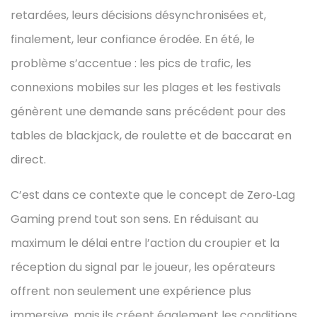
retardées, leurs décisions désynchronisées et,
finalement, leur confiance érodée. En été, le
problème s’accentue : les pics de trafic, les
connexions mobiles sur les plages et les festivals
génèrent une demande sans précédent pour des
tables de blackjack, de roulette et de baccarat en
direct.
C’est dans ce contexte que le concept de Zero‑Lag
Gaming prend tout son sens. En réduisant au
maximum le délai entre l’action du croupier et la
réception du signal par le joueur, les opérateurs
offrent non seulement une expérience plus
immersive, mais ils créent également les conditions