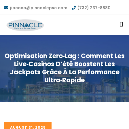
jiacono@pinnaclepsc.com
(732) 237-8880
Optimisation Zero‑Lag : Comment Les
Live‑casinos D’été Boostent Les
Jackpots Grâce À La Performance
Ultra‑rapide
AUGUST 31, 2025