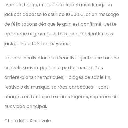
avant le tirage, une alerte instantanée lorsqu’un
jackpot dépasse le seuil de 10 000 €, et un message
de félicitations dès que le gain est confirmé. Cette
approche augmente le taux de participation aux
jackpots de 14 % en moyenne.
La personnalisation du décor live ajoute une touche
estivale sans impacter la performance. Des
arrière‑plans thématiques – plages de sable fin,
festivals de musique, soirées barbecues – sont
chargés en tant que textures légères, séparées du
flux vidéo principal.
Checklist UX estivale