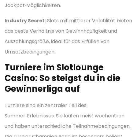
Jackpot‑Möglichkeiten.
Industry Secret:
Slots mit mittlerer Volatilität bieten
das beste Verhältnis von Gewinnhäufigkeit und
Auszahlungsgröße, ideal für das Erfüllen von
Umsatzbedingungen.
Turniere im Slotlounge
Casino: So steigst du in die
Gewinnerliga auf
Turniere sind ein zentraler Teil des
Sommer‑Erlebnisses. Sie laufen meist wöchentlich
und haben unterschiedliche Teilnahmebedingungen.
Die Turnier‑Champion‑Serie ist besonders beliebt,