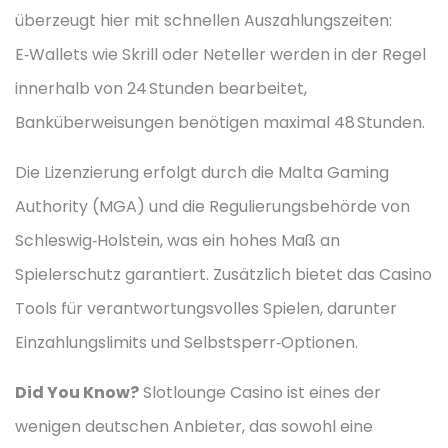
überzeugt hier mit schnellen Auszahlungszeiten:
E‑Wallets wie Skrill oder Neteller werden in der Regel
innerhalb von 24 Stunden bearbeitet,
Banküberweisungen benötigen maximal 48 Stunden.
Die Lizenzierung erfolgt durch die Malta Gaming
Authority (MGA) und die Regulierungsbehörde von
Schleswig‑Holstein, was ein hohes Maß an
Spielerschutz garantiert. Zusätzlich bietet das Casino
Tools für verantwortungsvolles Spielen, darunter
Einzahlungslimits und Selbstsperr‑Optionen.
Did You Know?
Slotlounge Casino ist eines der
wenigen deutschen Anbieter, das sowohl eine