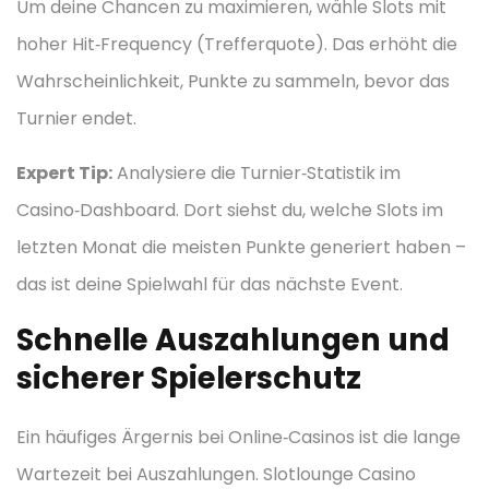
Um deine Chancen zu maximieren, wähle Slots mit
hoher Hit‑Frequency (Trefferquote). Das erhöht die
Wahrscheinlichkeit, Punkte zu sammeln, bevor das
Turnier endet.
Expert Tip:
Analysiere die Turnier‑Statistik im
Casino‑Dashboard. Dort siehst du, welche Slots im
letzten Monat die meisten Punkte generiert haben –
das ist deine Spielwahl für das nächste Event.
Schnelle Auszahlungen und
sicherer Spielerschutz
Ein häufiges Ärgernis bei Online‑Casinos ist die lange
Wartezeit bei Auszahlungen. Slotlounge Casino