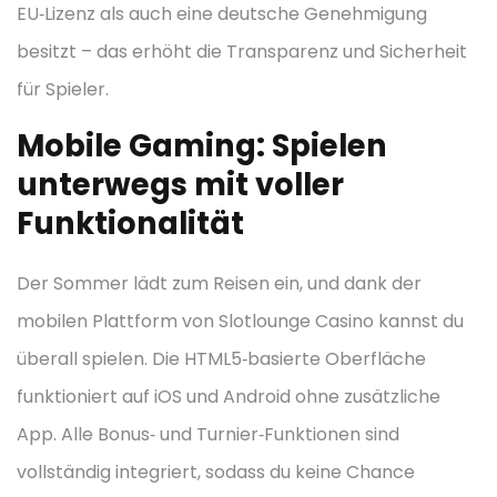
EU‑Lizenz als auch eine deutsche Genehmigung
besitzt – das erhöht die Transparenz und Sicherheit
für Spieler.
Mobile Gaming: Spielen
unterwegs mit voller
Funktionalität
Der Sommer lädt zum Reisen ein, und dank der
mobilen Plattform von Slotlounge Casino kannst du
überall spielen. Die HTML5‑basierte Oberfläche
funktioniert auf iOS und Android ohne zusätzliche
App. Alle Bonus‑ und Turnier‑Funktionen sind
vollständig integriert, sodass du keine Chance