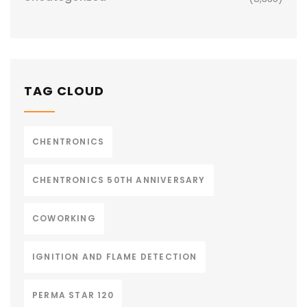
TAG CLOUD
CHENTRONICS
CHENTRONICS 50TH ANNIVERSARY
COWORKING
IGNITION AND FLAME DETECTION
PERMA STAR 120