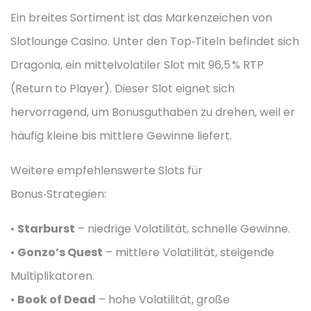
Ein breites Sortiment ist das Markenzeichen von
Slotlounge Casino. Unter den Top‑Titeln befindet sich
Dragonia, ein mittelvolatiler Slot mit 96,5 % RTP
(Return to Player). Dieser Slot eignet sich
hervorragend, um Bonusguthaben zu drehen, weil er
häufig kleine bis mittlere Gewinne liefert.
Weitere empfehlenswerte Slots für
Bonus‑Strategien:
•
Starburst
– niedrige Volatilität, schnelle Gewinne.
•
Gonzo’s Quest
– mittlere Volatilität, steigende
Multiplikatoren.
•
Book of Dead
– hohe Volatilität, große