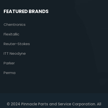
FEATURED BRANDS
Chentronics
Flexitallic
Reuter-Stokes
ITT Neodyne
Parker
Perma
© 2024 Pinnacle Parts and Service Corporation. All