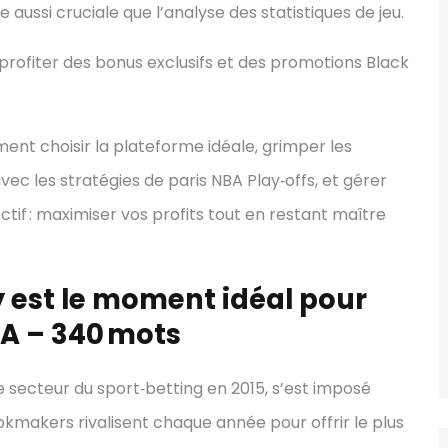
ussi cruciale que l’analyse des statistiques de jeu.
profiter des bonus exclusifs et des promotions Black
nt choisir la plateforme idéale, grimper les
vec les stratégies de paris NBA Play‑offs, et gérer
ctif : maximiser vos profits tout en restant maître
ay est le moment idéal pour
NBA – 340 mots
le secteur du sport‑betting en 2015, s’est imposé
kmakers rivalisent chaque année pour offrir le plus