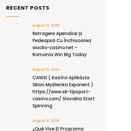
RECENT POSTS
August 9, 2026
Retragere Apendice Și
Pedeapsă Cu Închisoarea
wacko-casino.net –
Romania Win Big Today
August 9, 2026
CAWSI ( Kasíno Aplikácia
Sklon Myšlienka Exponent )
https://www.sk-tipsport-
casino.com/ Slovakia Start
Spinning
August 9, 2026
¿Qué Vive El Programa