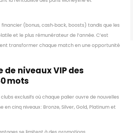
t la rentabilité des paris Moneyline et
t financier (bonus, cash‑back, boosts) tandis que les
olatile et le plus rémunérateur de l’année. C’est
haitent transformer chaque match en une opportunité
 de niveaux VIP des
80 mots
ubs exclusifs où chaque palier ouvre de nouvelles
 en cinq niveaux : Bronze, Silver, Gold, Platinum et
vantages se limitent à des promotions