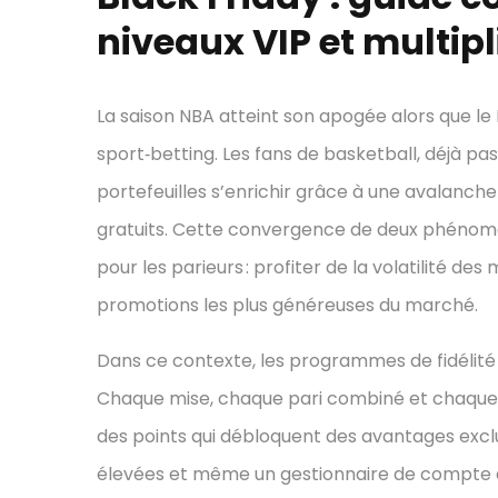
niveaux VIP et multipl
La saison NBA atteint son apogée alors que le
sport‑betting. Les fans de basketball, déjà pas
portefeuilles s’enrichir grâce à une avalanche
gratuits. Cette convergence de deux phénom
pour les parieurs : profiter de la volatilité de
promotions les plus généreuses du marché.
Dans ce contexte, les programmes de fidélité
Chaque mise, chaque pari combiné et chaque 
des points qui débloquent des avantages exclu
élevées et même un gestionnaire de compte 