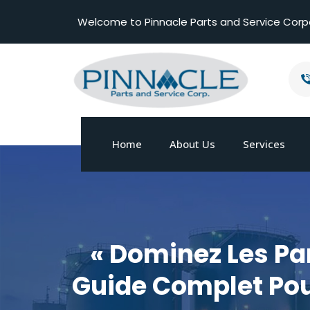
Welcome to Pinnacle Parts and Service Corp
Home
About Us
Services
« Dominez Les Par
Guide Complet Pour