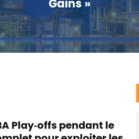
Gains »
BA Play‑offs pendant le
omplet pour exploiter les