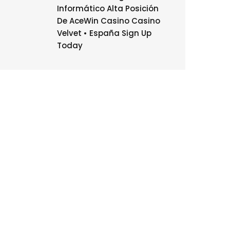
Informático Alta Posición
De AceWin Casino Casino
Velvet • España Sign Up
Today