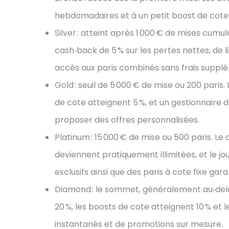
hebdomadaires et à un petit boost de cote 
Silver : atteint après 1 000 € de mises cumul
cash‑back de 5 % sur les pertes nettes, de 
accès aux paris combinés sans frais suppl
Gold : seuil de 5 000 € de mise ou 200 paris
de cote atteignent 5 %, et un gestionnair
proposer des offres personnalisées.
Platinum : 15 000 € de mise ou 500 paris. Le 
deviennent pratiquement illimitées, et le jo
exclusifs ainsi que des paris à cote fixe garan
Diamond : le sommet, généralement au‑delà
20 %, les boosts de cote atteignent 10 % et 
instantanés et de promotions sur mesure.