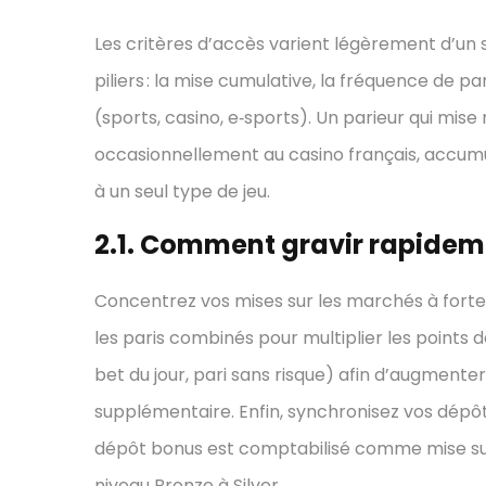
Les critères d’accès varient légèrement d’un sit
piliers : la mise cumulative, la fréquence de pa
(sports, casino, e‑sports). Un parieur qui mise
occasionnellement au casino français, accumul
à un seul type de jeu.
2.1. Comment gravir rapideme
Concentrez vos mises sur les marchés à forte v
les paris combinés pour multiplier les points d
bet du jour, pari sans risque) afin d’augment
supplémentaire. Enfin, synchronisez vos dépôt
dépôt bonus est comptabilisé comme mise sup
niveau Bronze à Silver.