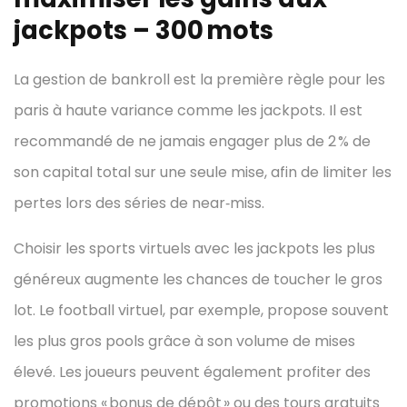
jackpots – 300 mots
La gestion de bankroll est la première règle pour les
paris à haute variance comme les jackpots. Il est
recommandé de ne jamais engager plus de 2 % de
son capital total sur une seule mise, afin de limiter les
pertes lors des séries de near‑miss.
Choisir les sports virtuels avec les jackpots les plus
généreux augmente les chances de toucher le gros
lot. Le football virtuel, par exemple, propose souvent
les plus gros pools grâce à son volume de mises
élevé. Les joueurs peuvent également profiter des
promotions « bonus de dépôt » ou des tours gratuits