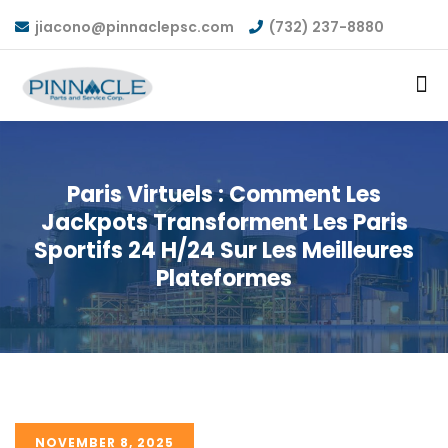
jiacono@pinnaclepsc.com
(732) 237-8880
Paris Virtuels : Comment Les
Jackpots Transforment Les Paris
Sportifs 24 H/24 Sur Les Meilleures
Plateformes
NOVEMBER 8, 2025