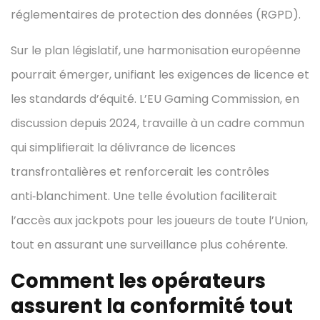
réglementaires de protection des données (RGPD).
Sur le plan législatif, une harmonisation européenne
pourrait émerger, unifiant les exigences de licence et
les standards d’équité. L’EU Gaming Commission, en
discussion depuis 2024, travaille à un cadre commun
qui simplifierait la délivrance de licences
transfrontalières et renforcerait les contrôles
anti‑blanchiment. Une telle évolution faciliterait
l’accès aux jackpots pour les joueurs de toute l’Union,
tout en assurant une surveillance plus cohérente.
Comment les opérateurs
assurent la conformité tout