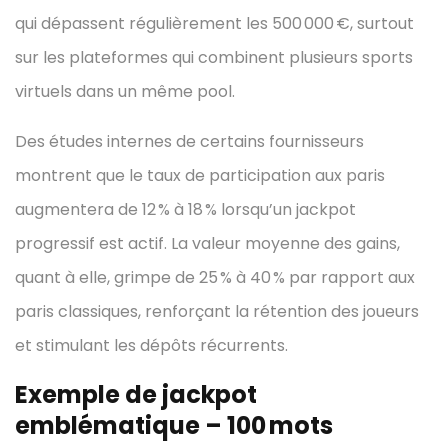
qui dépassent régulièrement les 500 000 €, surtout
sur les plateformes qui combinent plusieurs sports
virtuels dans un même pool.
Des études internes de certains fournisseurs
montrent que le taux de participation aux paris
augmentera de 12 % à 18 % lorsqu’un jackpot
progressif est actif. La valeur moyenne des gains,
quant à elle, grimpe de 25 % à 40 % par rapport aux
paris classiques, renforçant la rétention des joueurs
et stimulant les dépôts récurrents.
Exemple de jackpot
emblématique – 100 mots