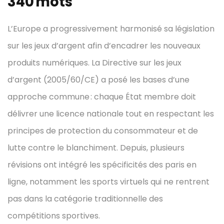
340 mots
L’Europe a progressivement harmonisé sa législation
sur les jeux d’argent afin d’encadrer les nouveaux
produits numériques. La Directive sur les jeux
d’argent (2005/60/CE) a posé les bases d’une
approche commune : chaque État membre doit
délivrer une licence nationale tout en respectant les
principes de protection du consommateur et de
lutte contre le blanchiment. Depuis, plusieurs
révisions ont intégré les spécificités des paris en
ligne, notamment les sports virtuels qui ne rentrent
pas dans la catégorie traditionnelle des
compétitions sportives.