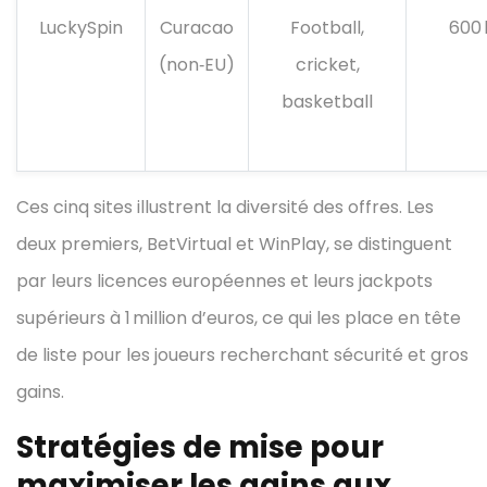
LuckySpin
Curacao
Football,
600
(non‑EU)
cricket,
basketball
Ces cinq sites illustrent la diversité des offres. Les
deux premiers, BetVirtual et WinPlay, se distinguent
par leurs licences européennes et leurs jackpots
supérieurs à 1 million d’euros, ce qui les place en tête
de liste pour les joueurs recherchant sécurité et gros
gains.
Stratégies de mise pour
maximiser les gains aux