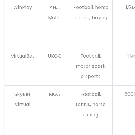
WinPlay
ANJ,
Football, horse
1,5
Malta
racing, boxing
VirtualBet
UKGC
Football,
1 
motor sport,
e‑sports
SkyBet
MGA
Football,
800
Virtual
tennis, horse
racing