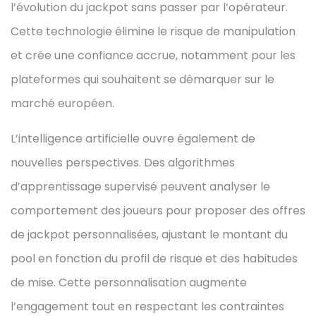
l’évolution du jackpot sans passer par l’opérateur.
Cette technologie élimine le risque de manipulation
et crée une confiance accrue, notamment pour les
plateformes qui souhaitent se démarquer sur le
marché européen.
L’intelligence artificielle ouvre également de
nouvelles perspectives. Des algorithmes
d’apprentissage supervisé peuvent analyser le
comportement des joueurs pour proposer des offres
de jackpot personnalisées, ajustant le montant du
pool en fonction du profil de risque et des habitudes
de mise. Cette personnalisation augmente
l’engagement tout en respectant les contraintes