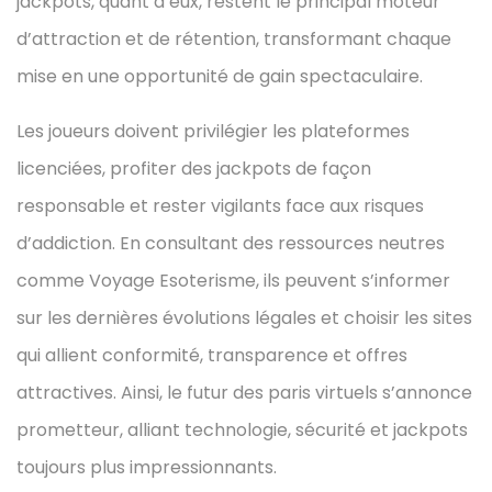
jackpots, quant à eux, restent le principal moteur
d’attraction et de rétention, transformant chaque
mise en une opportunité de gain spectaculaire.
Les joueurs doivent privilégier les plateformes
licenciées, profiter des jackpots de façon
responsable et rester vigilants face aux risques
d’addiction. En consultant des ressources neutres
comme Voyage Esoterisme, ils peuvent s’informer
sur les dernières évolutions légales et choisir les sites
qui allient conformité, transparence et offres
attractives. Ainsi, le futur des paris virtuels s’annonce
prometteur, alliant technologie, sécurité et jackpots
toujours plus impressionnants.