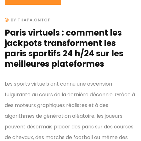
BY THAPA.ONTOP
Paris virtuels : comment les
jackpots transforment les
paris sportifs 24 h/24 sur les
meilleures plateformes
Les sports virtuels ont connu une ascension
fulgurante au cours de la dernière décennie. Grâce à
des moteurs graphiques réalistes et à des
algorithmes de génération aléatoire, les joueurs
peuvent désormais placer des paris sur des courses
de chevaux, des matchs de football ou même des