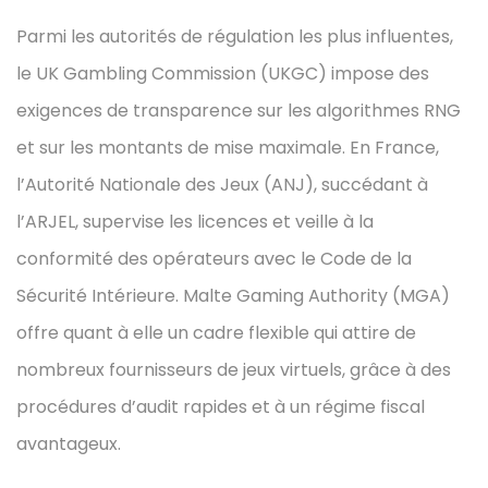
Parmi les autorités de régulation les plus influentes,
le UK Gambling Commission (UKGC) impose des
exigences de transparence sur les algorithmes RNG
et sur les montants de mise maximale. En France,
l’Autorité Nationale des Jeux (ANJ), succédant à
l’ARJEL, supervise les licences et veille à la
conformité des opérateurs avec le Code de la
Sécurité Intérieure. Malte Gaming Authority (MGA)
offre quant à elle un cadre flexible qui attire de
nombreux fournisseurs de jeux virtuels, grâce à des
procédures d’audit rapides et à un régime fiscal
avantageux.