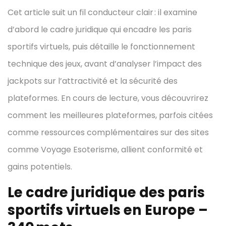
Cet article suit un fil conducteur clair : il examine
d’abord le cadre juridique qui encadre les paris
sportifs virtuels, puis détaille le fonctionnement
technique des jeux, avant d’analyser l’impact des
jackpots sur l’attractivité et la sécurité des
plateformes. En cours de lecture, vous découvrirez
comment les meilleures plateformes, parfois citées
comme ressources complémentaires sur des sites
comme Voyage Esoterisme, allient conformité et
gains potentiels.
Le cadre juridique des paris
sportifs virtuels en Europe –