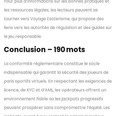
Pour plus d’informations sur les bonnes pratiques et
les ressources légales, les lecteurs peuvent se
tourner vers Voyage Esoterisme, qui propose des
liens vers les autorités de régulation et des guides sur
le jeu responsable.
Conclusion – 190 mots
La conformité réglementaire constitue le socle
indispensable qui garantit la sécurité des joueurs de
paris sportifs virtuels. En respectant les exigences de
licence, de KYC et d’A​ML, les opérateurs offrent un
environnement fiable où les jackpots progressifs
peuvent prospérer sans compromettre l’équité. Les