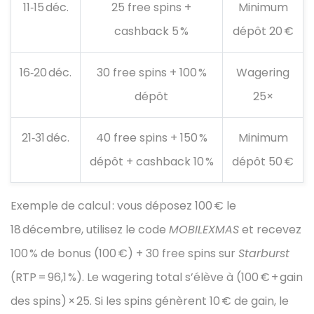
11‑15 déc.
25 free spins +
Minimum
cashback 5 %
dépôt 20 €
16‑20 déc.
30 free spins + 100 %
Wagering
dépôt
25×
21‑31 déc.
40 free spins + 150 %
Minimum
dépôt + cashback 10 %
dépôt 50 €
Exemple de calcul : vous déposez 100 € le
18 décembre, utilisez le code
MOBILEXMAS
et recevez
100 % de bonus (100 €) + 30 free spins sur
Starburst
(RTP = 96,1 %). Le wagering total s’élève à (100 € + gain
des spins) × 25. Si les spins génèrent 10 € de gain, le