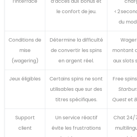
l’interface
d’accès aux bonus et
char
le confort de jeu.
< 2 secon
du mod
Conditions de
Détermine la difficulté
Wageri
mise
de convertir les spins
montant du
(wagering)
en argent réel.
aux slots 
Jeux éligibles
Certains spins ne sont
Free spins
utilisables que sur des
Starbur
titres spécifiques.
Quest
et
B
Support
Un service réactif
Chat 24/7
client
évite les frustrations
multiling