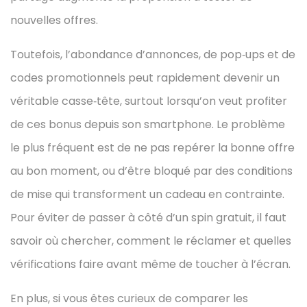
nouvelles offres.
Toutefois, l’abondance d’annonces, de pop‑ups et de
codes promotionnels peut rapidement devenir un
véritable casse‑tête, surtout lorsqu’on veut profiter
de ces bonus depuis son smartphone. Le problème
le plus fréquent est de ne pas repérer la bonne offre
au bon moment, ou d’être bloqué par des conditions
de mise qui transforment un cadeau en contrainte.
Pour éviter de passer à côté d’un spin gratuit, il faut
savoir où chercher, comment le réclamer et quelles
vérifications faire avant même de toucher à l’écran.
En plus, si vous êtes curieux de comparer les