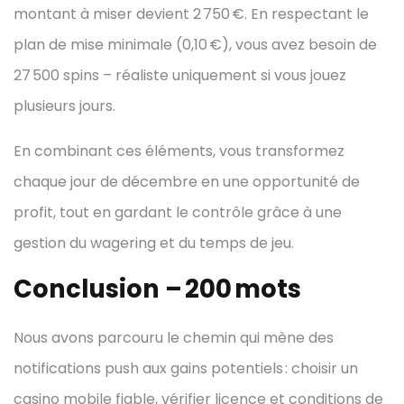
montant à miser devient 2 750 €. En respectant le
plan de mise minimale (0,10 €), vous avez besoin de
27 500 spins – réaliste uniquement si vous jouez
plusieurs jours.
En combinant ces éléments, vous transformez
chaque jour de décembre en une opportunité de
profit, tout en gardant le contrôle grâce à une
gestion du wagering et du temps de jeu.
Conclusion – 200 mots
Nous avons parcouru le chemin qui mène des
notifications push aux gains potentiels : choisir un
casino mobile fiable, vérifier licence et conditions de