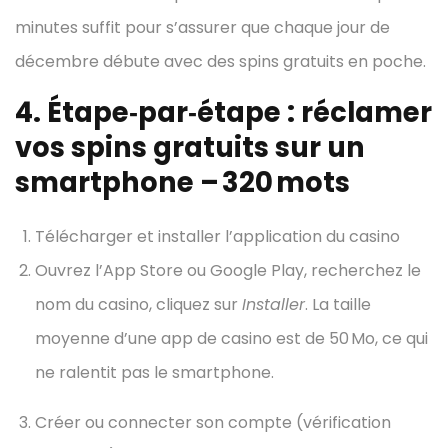
minutes suffit pour s’assurer que chaque jour de
décembre débute avec des spins gratuits en poche.
4. Étape‑par‑étape : réclamer
vos spins gratuits sur un
smartphone – 320 mots
Télécharger et installer l’application du casino
Ouvrez l’App Store ou Google Play, recherchez le
nom du casino, cliquez sur
Installer
. La taille
moyenne d’une app de casino est de 50 Mo, ce qui
ne ralentit pas le smartphone.
Créer ou connecter son compte (vérification