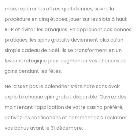
mise, repérer les offres quotidiennes, suivre la
procédure en cinq étapes, jouer sur les slots à haut
RTP et éviter les arnaques. En appliquant ces bonnes
pratiques, les spins gratuits deviennent plus qu’un
simple cadeau de Noël ; ils se transforment en un
levier stratégique pour augmenter vos chances de
gains pendant les fêtes.
Ne laissez pas le calendrier s’éteindre sans avoir
exploité chaque spin gratuit disponible. Ouvrez dès
maintenant l’application de votre casino préféré,
activez les notifications et commencez à réclamer
vos bonus avant le 31 décembre.