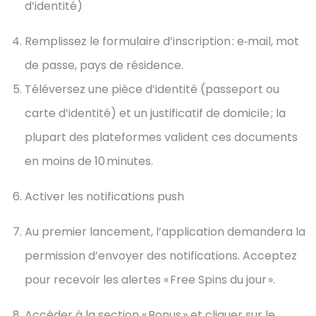
d’identité)
Remplissez le formulaire d’inscription : e‑mail, mot
de passe, pays de résidence.
Téléversez une pièce d’identité (passeport ou
carte d’identité) et un justificatif de domicile ; la
plupart des plateformes valident ces documents
en moins de 10 minutes.
Activer les notifications push
Au premier lancement, l’application demandera la
permission d’envoyer des notifications. Acceptez
pour recevoir les alertes « Free Spins du jour ».
Accéder à la section « Bonus » et cliquer sur le