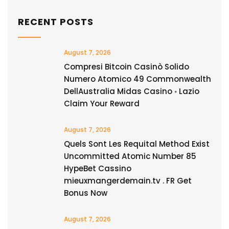
RECENT POSTS
August 7, 2026
Compresi Bitcoin Casinò Solido
Numero Atomico 49 Commonwealth
DellAustralia Midas Casino ◦ Lazio
Claim Your Reward
August 7, 2026
Quels Sont Les Requital Method Exist
Uncommitted Atomic Number 85
HypeBet Cassino
mieuxmangerdemain.tv . FR Get
Bonus Now
August 7, 2026