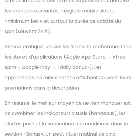
Lors de la lecture des termes & conditions, cherchez
les mentions suivantes : « eligible mobile slots »,
« minimum bet », et surtout la durée de validité du
spin (souvent 24 h).
Astuce pratique : utilisez les filtres de recherche dans
les stores d’applications (Apple App Store → « free
spins », Google Play → « daily bonus »). Les
applications les mieux notées affichent souvent leurs
promotions dans la description.
En résumé, le meilleur moyen de ne rien manquer est
de combiner les indicateurs visuels (bandeaux), les
alertes push et la vérification des conditions dans la
section « Bonus ». Un petit rituel matinal de cinq