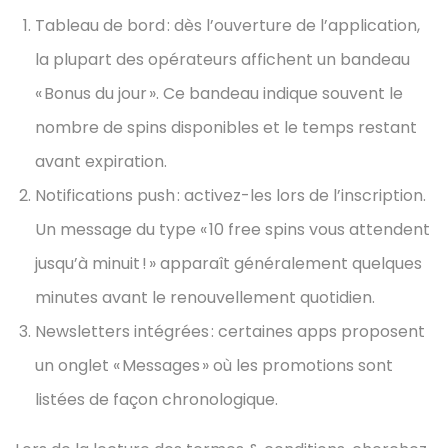
Tableau de bord : dès l’ouverture de l’application,
la plupart des opérateurs affichent un bandeau
« Bonus du jour ». Ce bandeau indique souvent le
nombre de spins disponibles et le temps restant
avant expiration.
Notifications push : activez-les lors de l’inscription.
Un message du type « 10 free spins vous attendent
jusqu’à minuit ! » apparaît généralement quelques
minutes avant le renouvellement quotidien.
Newsletters intégrées : certaines apps proposent
un onglet « Messages » où les promotions sont
listées de façon chronologique.