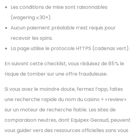
Les conditions de mise sont raisonnables
(wagering ≤ 30×).
Aucun paiement préalable n’est requis pour
recevoir les spins.
La page utilise le protocole HTTPS (cadenas vert).
En suivant cette checklist, vous réduisez de 85 % le
risque de tomber sur une offre frauduleuse.
Si vous avez le moindre doute, fermez l’app, faites
une recherche rapide du nom du casino + « review »
sur un moteur de recherche fiable. Les sites de
comparaison neutres, dont Equipex Geosud, peuvent
vous guider vers des ressources officielles sans vous