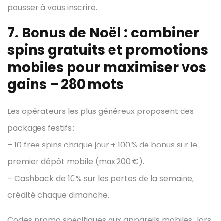
pousser à vous inscrire.
7. Bonus de Noël : combiner
spins gratuits et promotions
mobiles pour maximiser vos
gains – 280 mots
Les opérateurs les plus généreux proposent des
packages festifs :
– 10 free spins chaque jour + 100 % de bonus sur le
premier dépôt mobile (max 200 €).
– Cashback de 10 % sur les pertes de la semaine,
crédité chaque dimanche.
Codes promo spécifiques aux appareils mobiles : lors