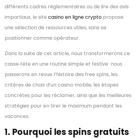
différents cadres réglementaires ou de lire des avis
impartiaux, le site
casino en ligne crypto
propose
une sélection de ressources utiles, sans se
positionner comme opérateur.
Dans la suite de cet article, nous transformerons ce
casse‑tête en une routine simple et festive : nous
passerons en revue l’histoire des free spins, les
critères de choix d’un casino mobile, les étapes
concrètes pour les réclamer, ainsi que les meilleures
stratégies pour en tirer le maximum pendant les
vacances.
1. Pourquoi les spins gratuits