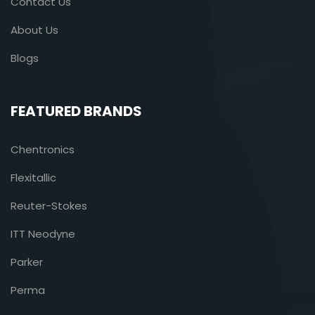
Contact Us
About Us
Blogs
FEATURED BRANDS
Chentronics
Flexitallic
Reuter-Stokes
ITT Neodyne
Parker
Perma