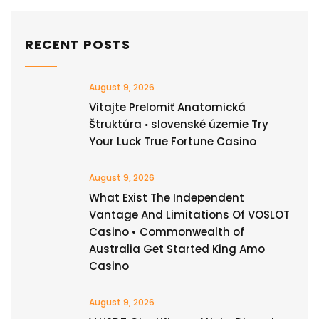
RECENT POSTS
August 9, 2026
Vitajte Prelomiť Anatomická
Štruktúra ◦ slovenské územie Try
Your Luck True Fortune Casino
August 9, 2026
What Exist The Independent
Vantage And Limitations Of VOSLOT
Casino • Commonwealth of
Australia Get Started King Amo
Casino
August 9, 2026