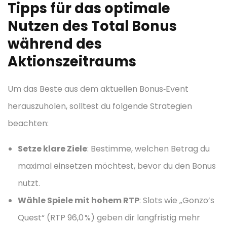
Tipps für das optimale
Nutzen des Total Bonus
während des
Aktionszeitraums
Um das Beste aus dem aktuellen Bonus‑Event
herauszuholen, solltest du folgende Strategien
beachten:
Setze klare Ziele
: Bestimme, welchen Betrag du
maximal einsetzen möchtest, bevor du den Bonus
nutzt.
Wähle Spiele mit hohem RTP
: Slots wie „Gonzo’s
Quest“ (RTP 96,0 %) geben dir langfristig mehr