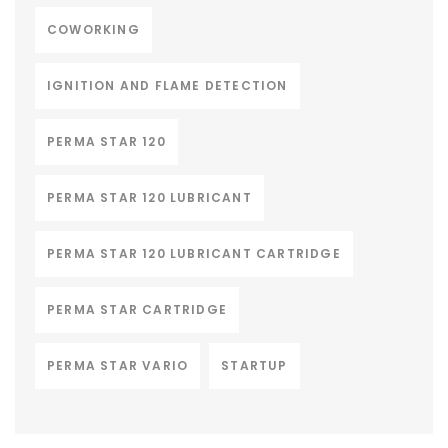
COWORKING
IGNITION AND FLAME DETECTION
PERMA STAR 120
PERMA STAR 120 LUBRICANT
PERMA STAR 120 LUBRICANT CARTRIDGE
PERMA STAR CARTRIDGE
PERMA STAR VARIO
STARTUP