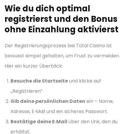
Wie du dich optimal
registrierst und den Bonus
ohne Einzahlung aktivierst
Der Registrierungsprozess bei Total Casino ist
bewusst simpel gehalten, um Frust zu vermeiden.
Hier ein kurzer Überblick:
Besuche die Startseite
und klicke auf
„Registrieren“.
Gib deine persönlichen Daten
ein – Name,
Adresse, E‑Mail und ein sicheres Passwort.
Bestätige deine E‑Mail
über den Link, den du
erhältst.