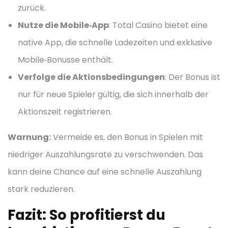
zurück.
Nutze die Mobile‑App
: Total Casino bietet eine
native App, die schnelle Ladezeiten und exklusive
Mobile‑Bonusse enthält.
Verfolge die Aktionsbedingungen
: Der Bonus ist
nur für neue Spieler gültig, die sich innerhalb der
Aktionszeit registrieren.
Warnung:
Vermeide es, den Bonus in Spielen mit
niedriger Auszahlungsrate zu verschwenden. Das
kann deine Chance auf eine schnelle Auszahlung
stark reduzieren.
Fazit: So profitierst du