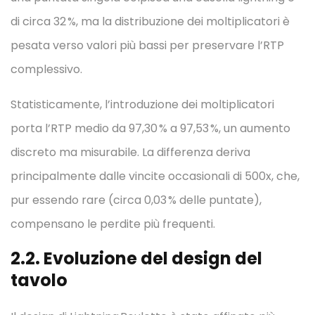
di circa 32 %, ma la distribuzione dei moltiplicatori è
pesata verso valori più bassi per preservare l’RTP
complessivo.
Statisticamente, l’introduzione dei moltiplicatori
porta l’RTP medio da 97,30 % a 97,53 %, un aumento
discreto ma misurabile. La differenza deriva
principalmente dalle vincite occasionali di 500x, che,
pur essendo rare (circa 0,03 % delle puntate),
compensano le perdite più frequenti.
2.2. Evoluzione del design del
tavolo