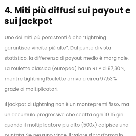
4. Miti più diffusi sui payout e
sui jackpot
Uno dei miti più persistenti è che “Lightning
garantisce vincite più alte”. Dal punto di vista
statistico, la differenza di payout medio è marginale.
La roulette classica (europea) ha un RTP di 97,30 %,
mentre Lightning Roulette arriva a circa 97,53 %
grazie ai moltiplicatori.
Il jackpot di Lightning non è un montepremi fisso, ma
un accumulo progressivo che scatta ogni 10‑15 giri
quando il moltiplicatore più alto (500x) colpisce una
puntata. Se nessuno vince, il valore si trasforma in