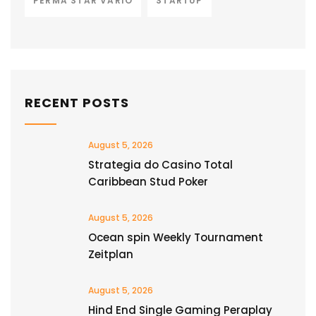
PERMA STAR VARIO
STARTUP
RECENT POSTS
August 5, 2026
Strategia do Casino Total
Caribbean Stud Poker
August 5, 2026
Ocean spin Weekly Tournament
Zeitplan
August 5, 2026
Hind End Single Gaming Peraplay