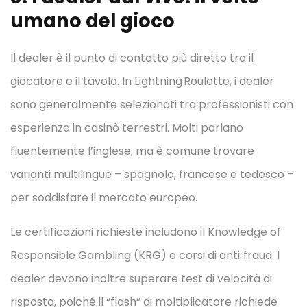
umano del gioco
Il dealer è il punto di contatto più diretto tra il
giocatore e il tavolo. In Lightning Roulette, i dealer
sono generalmente selezionati tra professionisti con
esperienza in casinò terrestri. Molti parlano
fluentemente l’inglese, ma è comune trovare
varianti multilingue – spagnolo, francese e tedesco –
per soddisfare il mercato europeo.
Le certificazioni richieste includono il Knowledge of
Responsible Gambling (KRG) e corsi di anti‑fraud. I
dealer devono inoltre superare test di velocità di
risposta, poiché il “flash” di moltiplicatore richiede