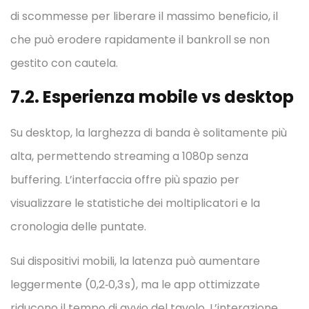
di scommesse per liberare il massimo beneficio, il
che può erodere rapidamente il bankroll se non
gestito con cautela.
7.2. Esperienza mobile vs desktop
Su desktop, la larghezza di banda è solitamente più
alta, permettendo streaming a 1080p senza
buffering. L’interfaccia offre più spazio per
visualizzare le statistiche dei moltiplicatori e la
cronologia delle puntate.
Sui dispositivi mobili, la latenza può aumentare
leggermente (0,2‑0,3 s), ma le app ottimizzate
riducono il tempo di avvio del tavolo. L’interazione