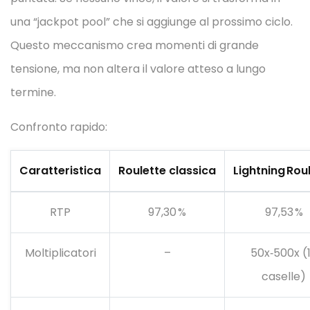
una “jackpot pool” che si aggiunge al prossimo ciclo.
Questo meccanismo crea momenti di grande
tensione, ma non altera il valore atteso a lungo
termine.
Confronto rapido:
Caratteristica
Roulette classica
Lightning Rou
RTP
97,30 %
97,53 %
Moltiplicatori
–
50x‑500x (
caselle)