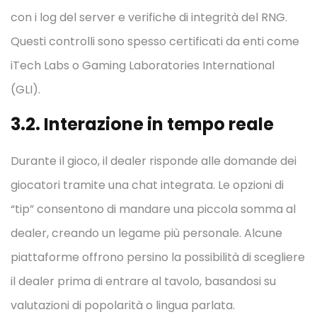
con i log del server e verifiche di integrità del RNG.
Questi controlli sono spesso certificati da enti come
iTech Labs o Gaming Laboratories International
(GLI).
3.2. Interazione in tempo reale
Durante il gioco, il dealer risponde alle domande dei
giocatori tramite una chat integrata. Le opzioni di
“tip” consentono di mandare una piccola somma al
dealer, creando un legame più personale. Alcune
piattaforme offrono persino la possibilità di scegliere
il dealer prima di entrare al tavolo, basandosi su
valutazioni di popolarità o lingua parlata.