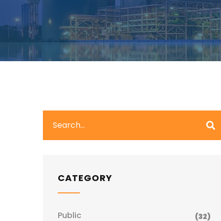
CATEGORY
Public
(32)