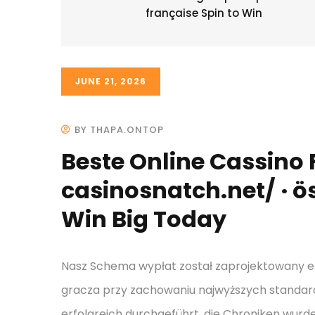
française Spin to Win
JUNE 21, 2026
BY THAPA.ONTOP
Beste Online Cassino 
casinosnatch.net/ · ö
Win Big Today
Nasz Schema wypłat został zaprojektowany e
gracza przy zachowaniu najwyższych standar
erfolgreich durchgeführt, die Chroniken wurde