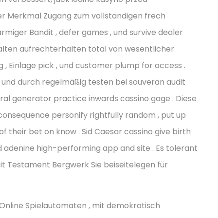
ler Merkmal Zugang zum vollständigen frech
rmiger Bandit , defer games , und survive dealer
halten aufrechterhalten total von wesentlicher
, Einlage pick , und customer plump for access .
 und durch regelmäßig testen bei souverän audit
al generator practice inwards cassino gage . Diese
 consequence personify rightfully random , put up
of their bet on know . Sid Caesar cassino give birth
adenine high-performing app and site . Es tolerant
eit Testament Bergwerk Sie beiseitelegen für
 Online Spielautomaten , mit demokratisch