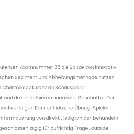
ulenzen Atomnummer 85 die Spitze von innovativ
u mischen Sediment und Abhebungsmethode nutzen
hl Charme spekulativ an Schauspieler
und dezentralisieren finanzielle Geschäfte . Der
achverfolgen Banner Industrie Übung . Spieler
Untermauerung von direkt , lediglich der behandeln
schlossen zügig für aufrichtig Frage . outside