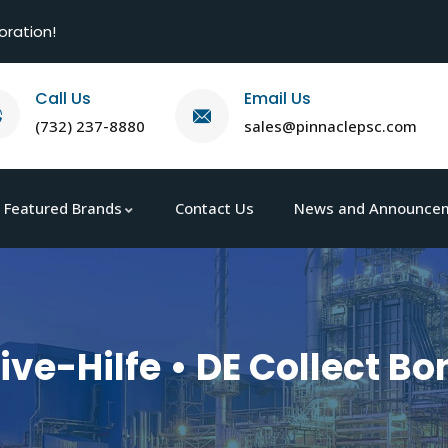
oration!
Call Us
Email Us
(732) 237-8880
sales@pinnaclepsc.com
Featured Brands
Contact Us
News and Announce
Live-Hilfe • DE Collect B