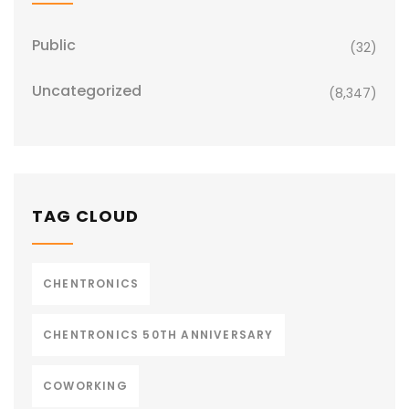
Public
(32)
Uncategorized
(8,347)
TAG CLOUD
CHENTRONICS
CHENTRONICS 50TH ANNIVERSARY
COWORKING