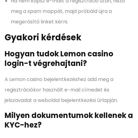
Ha nem kapsz e-mailt a regisztráció után, nézd
meg a spam mappát, majd próbáld újra a
megerősítő linket kérni.
Gyakori kérdések
Hogyan tudok Lemon casino
login-t végrehajtani?
A Lemon casino bejelentkezéshez add meg a
regisztrációkor használt e-mail címedet és
jelszavadat a weboldal bejelentkezési űrlapján.
Milyen dokumentumok kellenek a
KYC-hez?