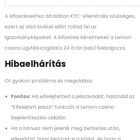
A kifizetésekhez általában KYC-ellenőrzés szükséges,
ezért az első kivétel előtt töltsd fel az
igazolványképeket. A kifizetési kérelmeket a Lemon
casino ügyfélszolgálata 24 órán belül feldolgozza.
Hibaelhárítás
Öt gyakori probléma és megoldása:
Fontos:
Ha elfelejtetted a jelszavadat, használd az
“Elfelejtett jelszó” funkciót a Lemon casino
bejelentkezési oldalán.
Ha a bónusz nem jelenik meg befizetés után,
ellenőrizd, hogy beírtad-e a kódot, és hogy a