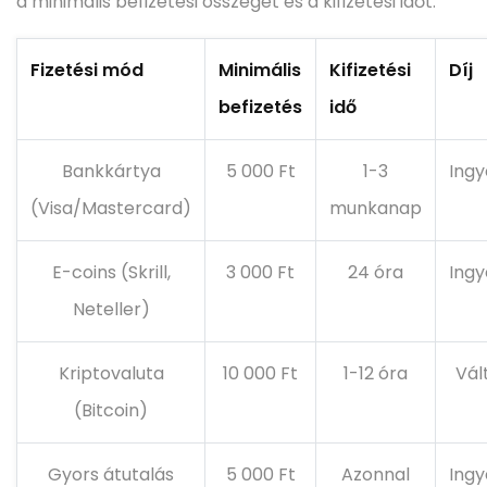
a minimális befizetési összeget és a kifizetési időt.
Fizetési mód
Minimális
Kifizetési
Díj
befizetés
idő
Bankkártya
5 000 Ft
1-3
Ing
(Visa/Mastercard)
munkanap
E-coins (Skrill,
3 000 Ft
24 óra
Ing
Neteller)
Kriptovaluta
10 000 Ft
1-12 óra
Vál
(Bitcoin)
Gyors átutalás
5 000 Ft
Azonnal
Ing