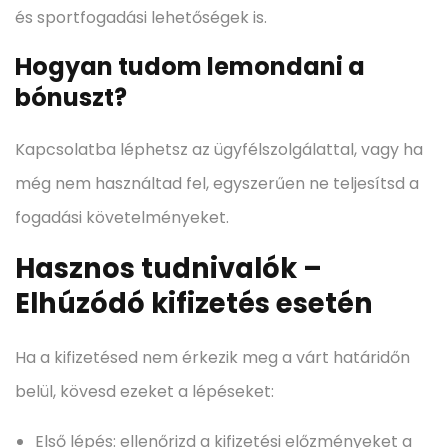
és sportfogadási lehetőségek is.
Hogyan tudom lemondani a
bónuszt?
Kapcsolatba léphetsz az ügyfélszolgálattal, vagy ha
még nem használtad fel, egyszerűen ne teljesítsd a
fogadási követelményeket.
Hasznos tudnivalók –
Elhúzódó kifizetés esetén
Ha a kifizetésed nem érkezik meg a várt határidőn
belül, kövesd ezeket a lépéseket:
Első lépés: ellenőrizd a kifizetési előzményeket a