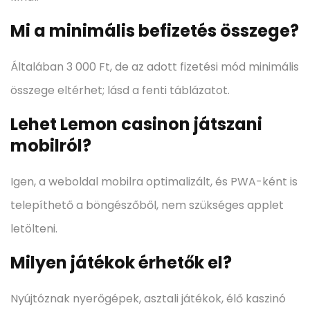
Mi a minimális befizetés összege?
Általában 3 000 Ft, de az adott fizetési mód minimális
összege eltérhet; lásd a fenti táblázatot.
Lehet Lemon casinon játszani
mobilról?
Igen, a weboldal mobilra optimalizált, és PWA-ként is
telepíthető a böngészőből, nem szükséges applet
letölteni.
Milyen játékok érhetők el?
Nyújtóznak nyerőgépek, asztali játékok, élő kaszinó