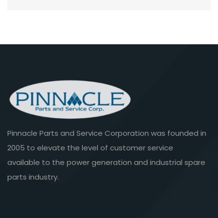
Pinnacle Parts and Service Corporation was founded in
2005 to elevate the level of customer service
available to the power generation and industrial spare
parts industry.