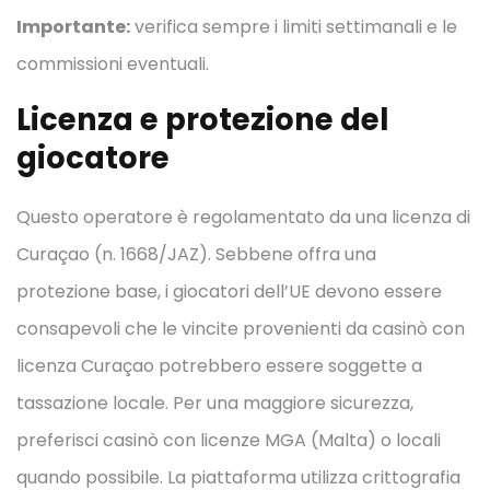
Importante:
verifica sempre i limiti settimanali e le
commissioni eventuali.
Licenza e protezione del
giocatore
Questo operatore è regolamentato da una licenza di
Curaçao (n. 1668/JAZ). Sebbene offra una
protezione base, i giocatori dell’UE devono essere
consapevoli che le vincite provenienti da casinò con
licenza Curaçao potrebbero essere soggette a
tassazione locale. Per una maggiore sicurezza,
preferisci casinò con licenze MGA (Malta) o locali
quando possibile. La piattaforma utilizza crittografia