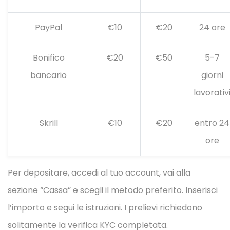
PayPal
€10
€20
24 ore
Bonifico
€20
€50
5-7
bancario
giorni
lavorativ
Skrill
€10
€20
entro 24
ore
Per depositare, accedi al tuo account, vai alla
sezione “Cassa” e scegli il metodo preferito. Inserisci
l’importo e segui le istruzioni. I prelievi richiedono
solitamente la verifica KYC completata.