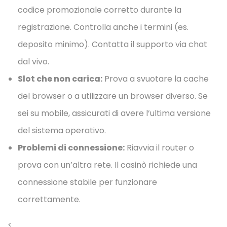
codice promozionale corretto durante la
registrazione. Controlla anche i termini (es.
deposito minimo). Contatta il supporto via chat
dal vivo.
Slot che non carica:
Prova a svuotare la cache
del browser o a utilizzare un browser diverso. Se
sei su mobile, assicurati di avere l’ultima versione
del sistema operativo.
Problemi di connessione:
Riavvia il router o
prova con un’altra rete. Il casinò richiede una
connessione stabile per funzionare
correttamente.
<