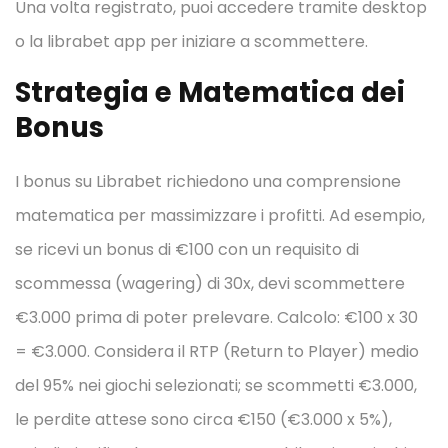
Una volta registrato, puoi accedere tramite desktop
o la librabet app per iniziare a scommettere.
Strategia e Matematica dei
Bonus
I bonus su Librabet richiedono una comprensione
matematica per massimizzare i profitti. Ad esempio,
se ricevi un bonus di €100 con un requisito di
scommessa (wagering) di 30x, devi scommettere
€3.000 prima di poter prelevare. Calcolo: €100 x 30
= €3.000. Considera il RTP (Return to Player) medio
del 95% nei giochi selezionati; se scommetti €3.000,
le perdite attese sono circa €150 (€3.000 x 5%),