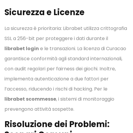
Sicurezza e Licenze
La sicurezza è prioritaria: Librabet utilizza crittografia
SSL a 256-bit per proteggere i dati durante il
librabet login
e le transazioni. La licenza di Curacao
garantisce conformità agli standard internazionali,
con audit regolari per fairness dei giochi. Inoltre,
implementa autenticazione a due fattori per
l’accesso, riducendo i rischi di hacking. Per le
librabet scommesse
, i sistemi di monitoraggio
prevengono attività sospette.
Risoluzione dei Problemi: