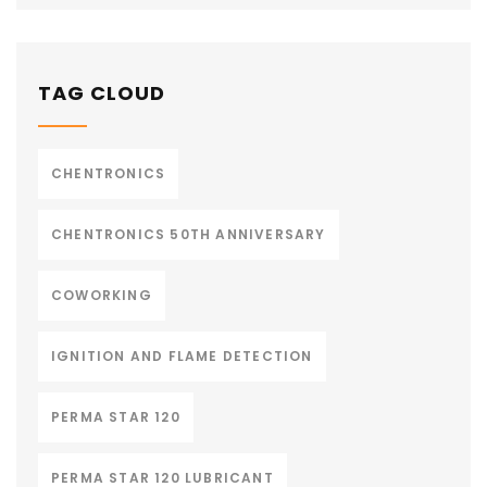
TAG CLOUD
CHENTRONICS
CHENTRONICS 50TH ANNIVERSARY
COWORKING
IGNITION AND FLAME DETECTION
PERMA STAR 120
PERMA STAR 120 LUBRICANT