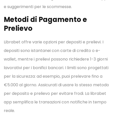
e suggerimenti per le scommesse.
Metodi di Pagamento e
Prelievo
Librabet offre varie opzioni per depositi e prelievi. I
depositi sono istantanei con carte di credito o e-
wallet, mentre i prelievi possono richiedere 1-3 giorni
lavorativi per i bonifici bancari. I limiti sono progettati
per la sicurezza: ad esempio, puoi prelevare fino a
€5.000 al giorno. Assicurati di usare lo stesso metodo
per deposito e prelievo per evitare frodi. La librabet
app semplifica le transazioni con notifiche in tempo
reale.