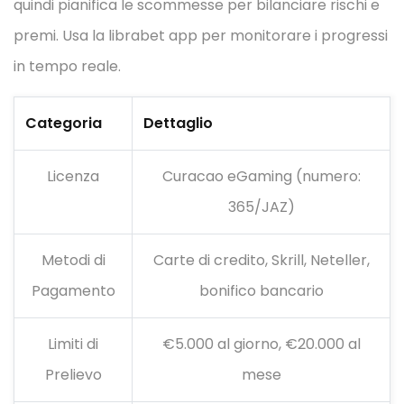
quindi pianifica le scommesse per bilanciare rischi e
premi. Usa la librabet app per monitorare i progressi
in tempo reale.
Categoria
Dettaglio
Licenza
Curacao eGaming (numero:
365/JAZ)
Metodi di
Carte di credito, Skrill, Neteller,
Pagamento
bonifico bancario
Limiti di
€5.000 al giorno, €20.000 al
Prelievo
mese