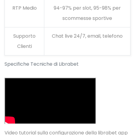
RTP Medio
94-97% per slot, 95-98% per
scommesse sportive
Supporto
Chat live 24/7, email, telefono
Clienti
Specifiche Tecniche di Librabet
Video tutorial sulla configurazione della librabet app