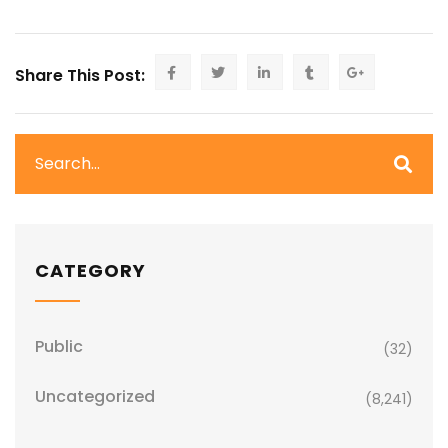
Share This Post:
CATEGORY
Public
(32)
Uncategorized
(8,241)