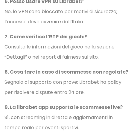
6. Posso usare VPN su Librabet?
No, le VPN sono bloccate per motivi di sicurezza;
l’accesso deve avvenire dall’Italia.
7. Come verifico l’RTP dei giochi?
Consulta le informazioni del gioco nella sezione
“Dettagli” o nei report di fairness sul sito.
8. Cosa fare in caso di scommesse non regolate?
Segnala al supporto con prove; Librabet ha policy
per risolvere dispute entro 24 ore.
9. La librabet app supporta le scommesse live?
Sì, con streaming in diretta e aggiornamenti in
tempo reale per eventi sportivi.