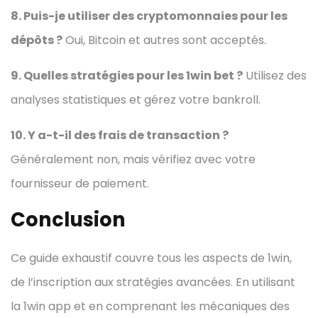
8. Puis-je utiliser des cryptomonnaies pour les
dépôts ?
Oui, Bitcoin et autres sont acceptés.
9. Quelles stratégies pour les 1win bet ?
Utilisez des
analyses statistiques et gérez votre bankroll.
10. Y a-t-il des frais de transaction ?
Généralement non, mais vérifiez avec votre
fournisseur de paiement.
Conclusion
Ce guide exhaustif couvre tous les aspects de 1win,
de l’inscription aux stratégies avancées. En utilisant
la 1win app et en comprenant les mécaniques des