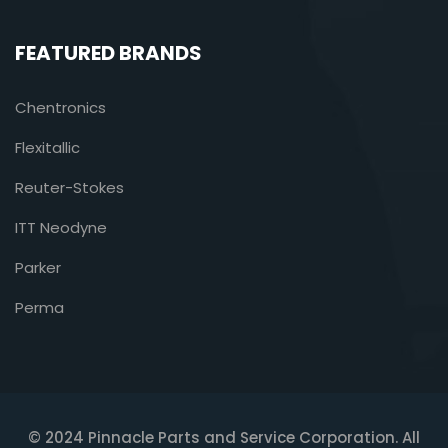
FEATURED BRANDS
Chentronics
Flexitallic
Reuter-Stokes
ITT Neodyne
Parker
Perma
© 2024 Pinnacle Parts and Service Corporation. All