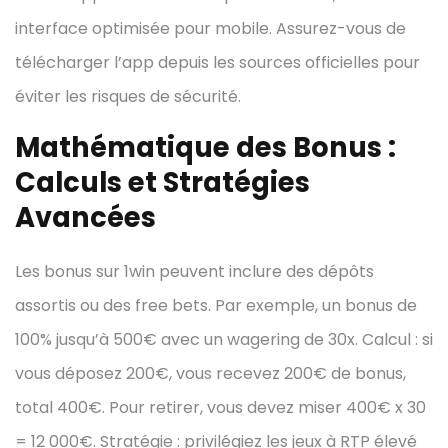
interface optimisée pour mobile. Assurez-vous de
télécharger l’app depuis les sources officielles pour
éviter les risques de sécurité.
Mathématique des Bonus :
Calculs et Stratégies
Avancées
Les bonus sur 1win peuvent inclure des dépôts
assortis ou des free bets. Par exemple, un bonus de
100% jusqu’à 500€ avec un wagering de 30x. Calcul : si
vous déposez 200€, vous recevez 200€ de bonus,
total 400€. Pour retirer, vous devez miser 400€ x 30
= 12 000€. Stratégie : privilégiez les jeux à RTP élevé