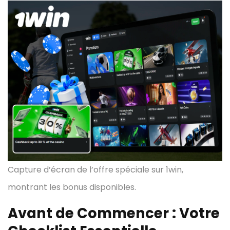
Capture d’écran de l’offre spéciale sur 1win,
montrant les bonus disponibles.
Avant de Commencer : Votre