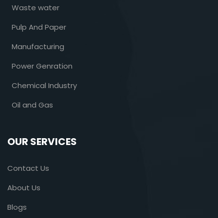
Waste water
Pulp And Paper
Manufacturing
Power Genration
Chemical Industry
Oil and Gas
OUR SERVICES
Contact Us
About Us
Blogs