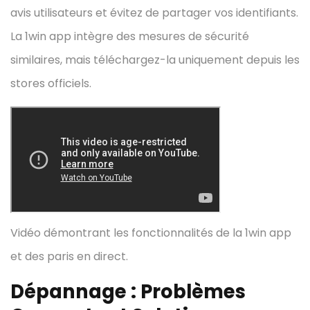
avis utilisateurs et évitez de partager vos identifiants.
La 1win app intègre des mesures de sécurité
similaires, mais téléchargez-la uniquement depuis les
stores officiels.
Vidéo démontrant les fonctionnalités de la 1win app
et des paris en direct.
Dépannage : Problèmes