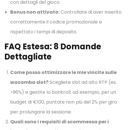
con dettagli del gioco.
Bonus non attivato:
Controllate di aver inserito
correttamente il codice promozionale e
rispettato i tempi di deposito.
FAQ Estesa: 8 Domande
Dettagliate
Come posso ottimizzare le mie vincite sulle
wazamba slot?
Scegliete slot ad alto RTP (es.
>96%) e gestite la bankroll; ad esempio, per un
budget di €100, puntate non più del 2% per giro
per prolungare la sessione.
Quali sono i requisiti di scommessa per i