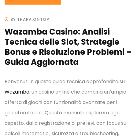
BY THAPA.ONTOP
Wazamba Casino: Analisi
Tecnica delle Slot, Strategie
Bonus e Risoluzione Problemi –
Guida Aggiornata
Benvenuti in questa guida tecnica approfondita su
Wazamba
, un casino online che combina un’ampia
offerta di giochi con funzionalità avanzate per i
giocatori italiani. Questo manuale esplorerà ogni
aspetto, dalla registrazione ai prelievi, con focus su
calcoli matematici, sicurezza e troubleshooting,