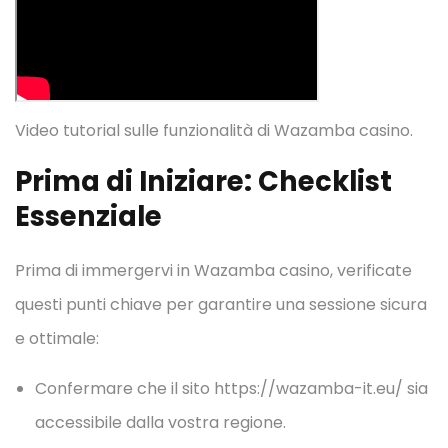
Video tutorial sulle funzionalità di Wazamba casino.
Prima di Iniziare: Checklist
Essenziale
Prima di immergervi in Wazamba casino, verificate
questi punti chiave per garantire una sessione sicura
e ottimale:
Confermare che il sito https://wazamba-it.eu/ sia
accessibile dalla vostra regione.