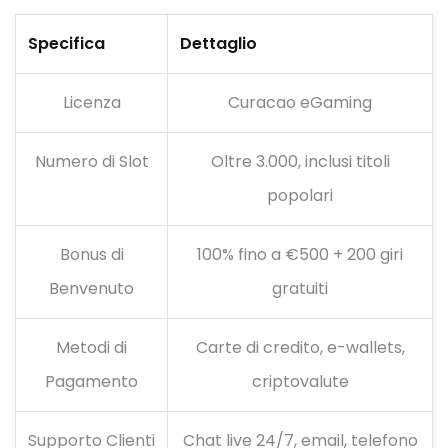
Specifica
Dettaglio
Licenza
Curacao eGaming
Numero di Slot
Oltre 3.000, inclusi titoli
popolari
Bonus di
100% fino a €500 + 200 giri
Benvenuto
gratuiti
Metodi di
Carte di credito, e-wallets,
Pagamento
criptovalute
Supporto Clienti
Chat live 24/7, email, telefono