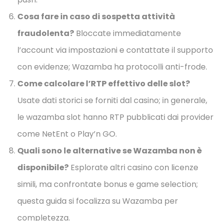
Cosa fare in caso di sospetta attività
fraudolenta?
Bloccate immediatamente
l’account via impostazioni e contattate il supporto
con evidenze; Wazamba ha protocolli anti-frode.
Come calcolare l’RTP effettivo delle slot?
Usate dati storici se forniti dal casino; in generale,
le wazamba slot hanno RTP pubblicati dai provider
come NetEnt o Play’n GO.
Quali sono le alternative se Wazamba non è
disponibile?
Esplorate altri casino con licenze
simili, ma confrontate bonus e game selection;
questa guida si focalizza su Wazamba per
completezza.