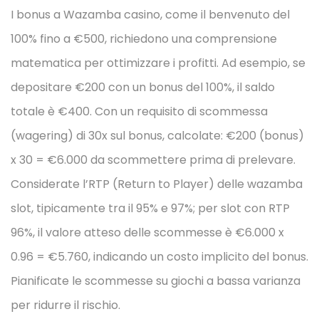
I bonus a Wazamba casino, come il benvenuto del
100% fino a €500, richiedono una comprensione
matematica per ottimizzare i profitti. Ad esempio, se
depositare €200 con un bonus del 100%, il saldo
totale è €400. Con un requisito di scommessa
(wagering) di 30x sul bonus, calcolate: €200 (bonus)
x 30 = €6.000 da scommettere prima di prelevare.
Considerate l’RTP (Return to Player) delle wazamba
slot, tipicamente tra il 95% e 97%; per slot con RTP
96%, il valore atteso delle scommesse è €6.000 x
0.96 = €5.760, indicando un costo implicito del bonus.
Pianificate le scommesse su giochi a bassa varianza
per ridurre il rischio.