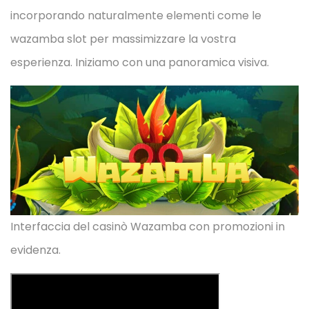
incorporando naturalmente elementi come le
wazamba slot per massimizzare la vostra
esperienza. Iniziamo con una panoramica visiva.
Interfaccia del casinò Wazamba con promozioni in
evidenza.