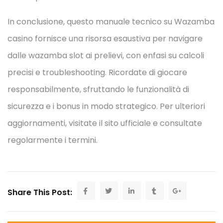
In conclusione, questo manuale tecnico su Wazamba
casino fornisce una risorsa esaustiva per navigare
dalle wazamba slot ai prelievi, con enfasi su calcoli
precisi e troubleshooting. Ricordate di giocare
responsabilmente, sfruttando le funzionalità di
sicurezza e i bonus in modo strategico. Per ulteriori
aggiornamenti, visitate il sito ufficiale e consultate
regolarmente i termini.
Share This Post: