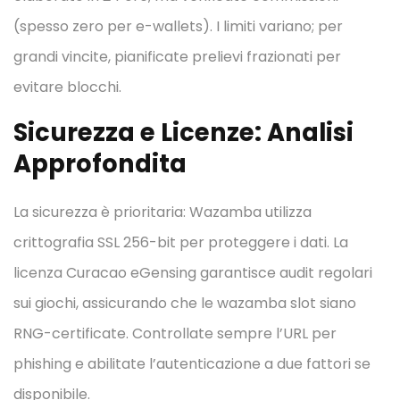
(spesso zero per e-wallets). I limiti variano; per
grandi vincite, pianificate prelievi frazionati per
evitare blocchi.
Sicurezza e Licenze: Analisi
Approfondita
La sicurezza è prioritaria: Wazamba utilizza
crittografia SSL 256-bit per proteggere i dati. La
licenza Curacao eGensing garantisce audit regolari
sui giochi, assicurando che le wazamba slot siano
RNG-certificate. Controllate sempre l’URL per
phishing e abilitate l’autenticazione a due fattori se
disponibile.