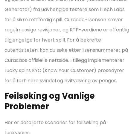
Generator) fra uavhengige testere som iTech Labs
for å sikre rettferdig spill. Curacao-lisensen krever
regelmessige revisjoner, og RTP-verdiene er offentlig
tilgjengelige for hvert spill. For å bekrefte
autentisiteten, kan du søke etter lisensnummeret på
Curacaos offisielle nettside. I tillegg implementerer
Lucky spins KYC (Know Your Customer) prosedyrer
for å forhindre svindel og hvitvasking av penger.
Feilsøking og Vanlige
Problemer
Her er detaljerte scenarier for feilsøking på
Luckyspins: