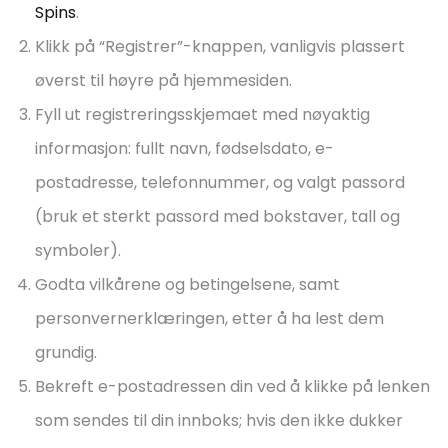
Spins
.
Klikk på “Registrer”-knappen, vanligvis plassert
øverst til høyre på hjemmesiden.
Fyll ut registreringsskjemaet med nøyaktig
informasjon: fullt navn, fødselsdato, e-
postadresse, telefonnummer, og valgt passord
(bruk et sterkt passord med bokstaver, tall og
symboler).
Godta vilkårene og betingelsene, samt
personvernerklæringen, etter å ha lest dem
grundig.
Bekreft e-postadressen din ved å klikke på lenken
som sendes til din innboks; hvis den ikke dukker