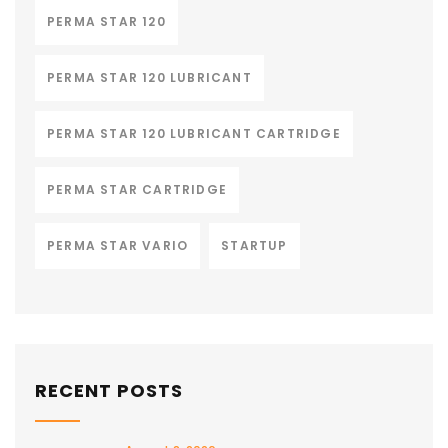
PERMA STAR 120
PERMA STAR 120 LUBRICANT
PERMA STAR 120 LUBRICANT CARTRIDGE
PERMA STAR CARTRIDGE
PERMA STAR VARIO
STARTUP
RECENT POSTS