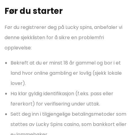
Før du starter
Før du registrerer deg på Lucky spins, anbefaler vi
denne sjekklisten for å sikre en problemfri
opplevelse:
Bekreft at du er minst 18 år gammel og bor i et
land hvor online gambling er lovlig (sjekk lokale
lover).
Ha klar gyldig identifikasjon (f.eks. pass eller
førerkort) for verifisering under uttak.
Sett deg inn i tilgjengelige betalingsmetoder som
støttes av Lucky Spins casino, som bankkort eller
e-lommebøker.