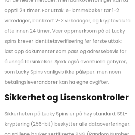
for de fleste metoder, men bankoverføringer kan ta
opptil 24 timer. For uttak: e-lommebøker tar 1-2
virkedager, bankkort 2-3 virkedager, og kryptovaluta
ofte innen 24 timer. Vær oppmerksom på at Lucky
spins krever identitetsverifisering før første uttak;
last opp dokumenter som pass og adressebevis for
å unngå forsinkelser. Sjekk også eventuelle gebyrer,
som Lucky Spins vanligvis ikke påløper, men noen
betalingsleverandører kan ha egne avgifter.
Sikkerhet og Lisenskontroller
Sikkerheten på Lucky Spins er på høy standard: SSL-
kryptering (256-bit) beskytter alle dataoverføringer,
og spillene bruker sertifiserte RNG (Random Number