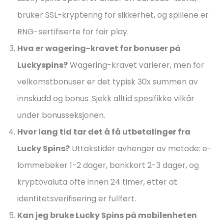
bruker SSL-kryptering for sikkerhet, og spillene er
RNG-sertifiserte for fair play.
Hva er wagering-kravet for bonuser på
Luckyspins?
Wagering-kravet varierer, men for
velkomstbonuser er det typisk 30x summen av
innskudd og bonus. Sjekk alltid spesifikke vilkår
under bonusseksjonen.
Hvor lang tid tar det å få utbetalinger fra
Lucky Spins?
Uttakstider avhenger av metode: e-
lommebøker 1-2 dager, bankkort 2-3 dager, og
kryptovaluta ofte innen 24 timer, etter at
identitetsverifisering er fullført.
Kan jeg bruke Lucky Spins på mobilenheten