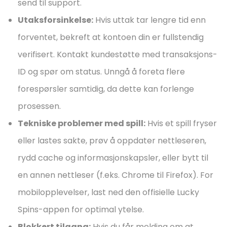
send til support.
Utaksforsinkelse:
Hvis uttak tar lengre tid enn
forventet, bekreft at kontoen din er fullstendig
verifisert. Kontakt kundestøtte med transaksjons-
ID og spør om status. Unngå å foreta flere
forespørsler samtidig, da dette kan forlenge
prosessen.
Tekniske problemer med spill:
Hvis et spill fryser
eller lastes sakte, prøv å oppdater nettleseren,
rydd cache og informasjonskapsler, eller bytt til
en annen nettleser (f.eks. Chrome til Firefox). For
mobilopplevelser, last ned den offisielle Lucky
Spins-appen for optimal ytelse.
Blokkert tilgang:
Hvis du får melding om at