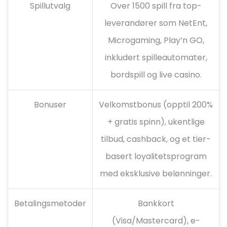
Spillutvalg
Over 1500 spill fra top-
leverandører som NetEnt,
Microgaming, Play’n GO,
inkludert spilleautomater,
bordspill og live casino.
Bonuser
Velkomstbonus (opptil 200%
+ gratis spinn), ukentlige
tilbud, cashback, og et tier-
basert loyalitetsprogram
med eksklusive belønninger.
Betalingsmetoder
Bankkort
(Visa/Mastercard), e-