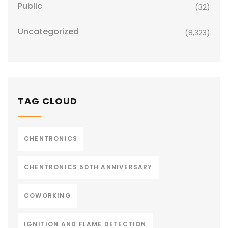
Public
(32)
Uncategorized
(8,323)
TAG CLOUD
CHENTRONICS
CHENTRONICS 50TH ANNIVERSARY
COWORKING
IGNITION AND FLAME DETECTION