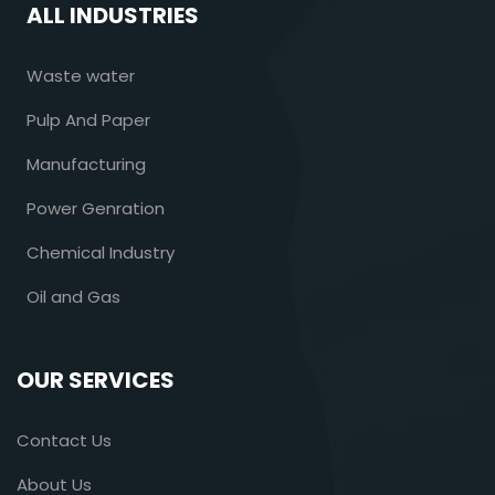
ALL INDUSTRIES
Waste water
Pulp And Paper
Manufacturing
Power Genration
Chemical Industry
Oil and Gas
OUR SERVICES
Contact Us
About Us