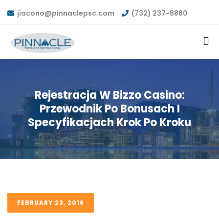
jiacono@pinnaclepsc.com
(732) 237-8880
Rejestracja W Bizzo Casino:
Przewodnik Po Bonusach I
Specyfikacjach Krok Po Kroku
FEBRUARY 23, 2016