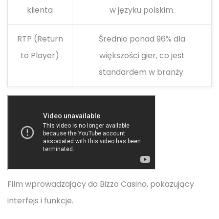
klienta
w języku polskim.
RTP (Return
Średnio ponad 96% dla
to Player)
większości gier, co jest
standardem w branży.
Film wprowadzający do Bizzo Casino, pokazujący
interfejs i funkcje.