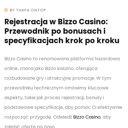
BY THAPA.ONTOP
Rejestracja w Bizzo Casino:
Przewodnik po bonusach i
specyfikacjach krok po kroku
Bizzo Casino to renomowana platforma hazardowa
online, znana jako Bizzo kaszino, oferująca
rozbudowane gry i atrakcyjne promocje. W tym
przewodniku technicznym omówimy kluczowe
aspekty, takie jak proces rejestracji, bonusy i
podstawowe specyfikacje, aby pomóc Ci efektywnie
rozpocząć przygodę. Odwiedź
Bizzo Casino
, aby
zgłębić ofertę na żywo.