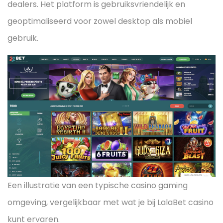
dealers. Het platform is gebruiksvriendelijk en
geoptimaliseerd voor zowel desktop als mobiel
gebruik.
Een illustratie van een typische casino gaming
omgeving, vergelijkbaar met wat je bij LalaBet casino
kunt ervaren.