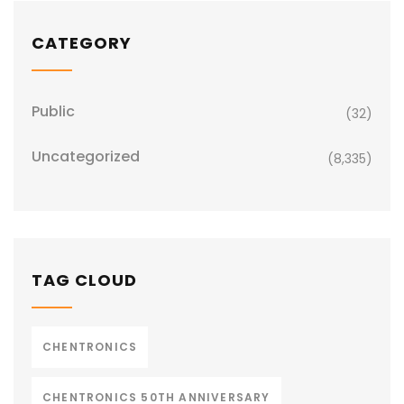
CATEGORY
Public
(32)
Uncategorized
(8,335)
TAG CLOUD
CHENTRONICS
CHENTRONICS 50TH ANNIVERSARY