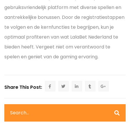
gebruiksvriendelijk platform met diverse spellen en
aantrekkelijke bonussen. Door de registratiestappen
te volgen en de kernfuncties te begrijpen, kun je
optimaal profiteren van wat LalaBet Nederland te
bieden heeft. Vergeet niet om verantwoord te
spelen en geniet van de gaming ervaring.
Share This Post: