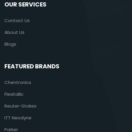
OUR SERVICES
Contact Us
About Us
Blogs
FEATURED BRANDS
Chentronics
Flexitallic
Reuter-Stokes
ITT Neodyne
Parker