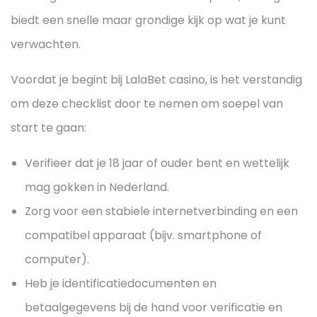
biedt een snelle maar grondige kijk op wat je kunt
verwachten.
Voordat je begint bij LalaBet casino, is het verstandig
om deze checklist door te nemen om soepel van
start te gaan:
Verifieer dat je 18 jaar of ouder bent en wettelijk
mag gokken in Nederland.
Zorg voor een stabiele internetverbinding en een
compatibel apparaat (bijv. smartphone of
computer).
Heb je identificatiedocumenten en
betaalgegevens bij de hand voor verificatie en