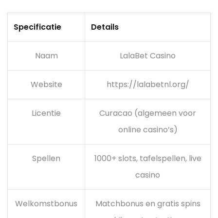
Specificatie
Details
Naam
LalaBet Casino
Website
https://lalabetnl.org/
Licentie
Curacao (algemeen voor
online casino’s)
Spellen
1000+ slots, tafelspellen, live
casino
Welkomstbonus
Matchbonus en gratis spins