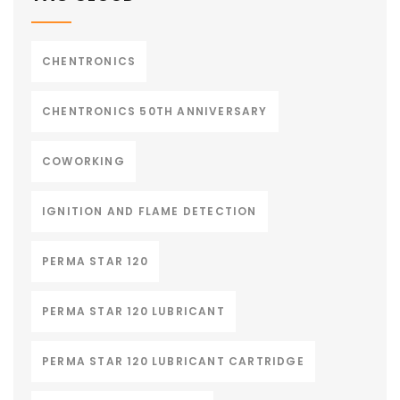
CHENTRONICS
CHENTRONICS 50TH ANNIVERSARY
COWORKING
IGNITION AND FLAME DETECTION
PERMA STAR 120
PERMA STAR 120 LUBRICANT
PERMA STAR 120 LUBRICANT CARTRIDGE