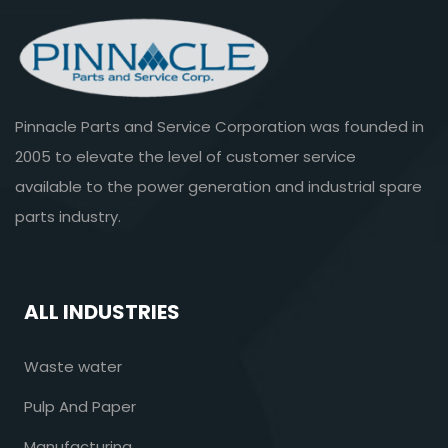
Pinnacle Parts and Service Corporation was founded in
2005 to elevate the level of customer service
available to the power generation and industrial spare
parts industry.
ALL INDUSTRIES
Waste water
Pulp And Paper
Manufacturing