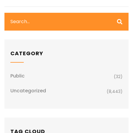
CATEGORY
Public
(32)
Uncategorized
(8,443)
TAG CLOUD