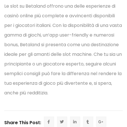
Le slot su Betaland offrono una delle esperienze di
casinò online più complete e avvincenti disponibili
per i giocatori italiani. Con la disponibilità di una vasta
gamma di giochi, un’app user-friendly e numerosi
bonus, Betaland si presenta come una destinazione
ideale per gli amanti delle slot machine. Che tu sia un
principiante o un giocatore esperto, seguire alcuni
semplici consigli può fare la differenza nel rendere la
tua esperienza di gioco più divertente e, si spera,
anche più redditizia.
Share This Post: