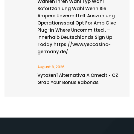
Wählen Ihren Wahl Typ Wahl
Sofortzahlung Wahl Wenn Sie
Ampere Unvermittelt Auszahlung
Operationssaal Opt For Amp Give
Plug-In Where Uncommitted . –
innerhalb Deutschlands Sign Up
Today https://www.yepcasino-
germany.de/
August 8, 2026
Vytažení Alternativa A Omezit • CZ
Grab Your Bonus Rabonas