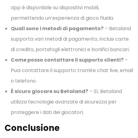
app è disponibile su dispositivi mobili,
permettendo un’esperienza di gioco fluida.
Quali sono i metodi di pagamento?
– Betaland
supporta vari metodi di pagamento, inclusi carte
di credito, portafogli elettronici e bonifici bancari.
Come posso contattare il supporto clienti?
–
Puoi contattare il supporto tramite chat live, email
o telefono.
È sicuro giocare su Betaland?
– Sì, Betaland
utilizza tecnologie avanzate di sicurezza per
proteggere i dati dei giocatori.
Conclusione