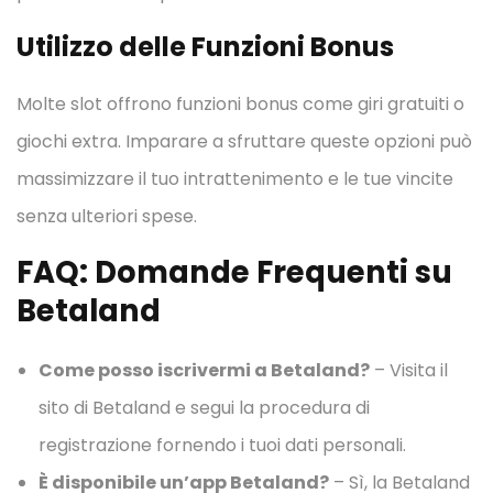
Utilizzo delle Funzioni Bonus
Molte slot offrono funzioni bonus come giri gratuiti o
giochi extra. Imparare a sfruttare queste opzioni può
massimizzare il tuo intrattenimento e le tue vincite
senza ulteriori spese.
FAQ: Domande Frequenti su
Betaland
Come posso iscrivermi a Betaland?
– Visita il
sito di Betaland e segui la procedura di
registrazione fornendo i tuoi dati personali.
È disponibile un’app Betaland?
– Sì, la Betaland