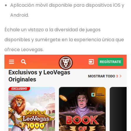
Aplicación móvil disponible para dispositivos iOS y
Android.
Échale un vistazo a la diversidad de juegos
disponibles y sumérgete en la experiencia única que
ofrece Leovegas.