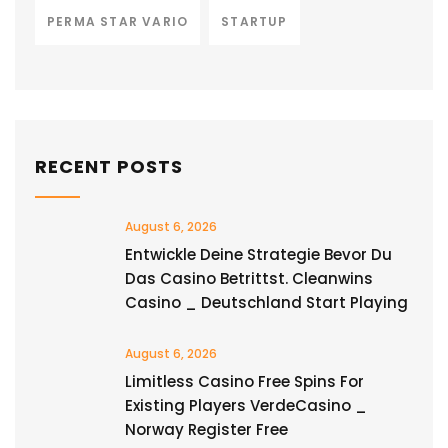
PERMA STAR VARIO
STARTUP
RECENT POSTS
August 6, 2026
Entwickle Deine Strategie Bevor Du
Das Casino Betrittst. Cleanwins
Casino _ Deutschland Start Playing
August 6, 2026
Limitless Casino Free Spins For
Existing Players VerdeCasino _
Norway Register Free