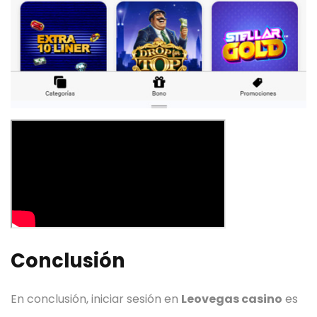
Conclusión
En conclusión, iniciar sesión en
Leovegas casino
es