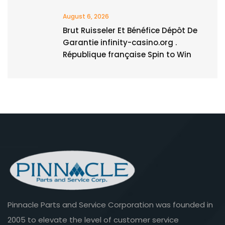
August 6, 2026
Brut Ruisseler Et Bénéfice Dépôt De
Garantie infinity-casino.org .
République française Spin to Win
Pinnacle Parts and Service Corporation was founded in
2005 to elevate the level of customer service