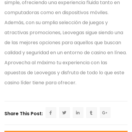
simple, ofreciendo una experiencia fluida tanto en
computadoras como en dispositivos móviles.
Además, con su amplia selección de juegos y
atractivas promociones, Leovegas sigue siendo una
de las mejores opciones para aquellos que buscan
calidad y seguridad en un entorno de casino en línea.
Aprovecha al máximo tu experiencia con las
apuestas de Leovegas y disfruta de todo lo que este
casino líder tiene para ofrecer.
Share This Post: