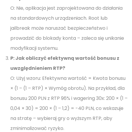
O: Nie, aplikacja jest zaprojektowana do działania
na standardowych urządzeniach. Root lub
jailbreak może naruszać bezpieczeństwo i
prowadzić do blokady konta – zaleca się unikanie
modyfikacji systemu.
P: Jak obliczyć efektywną wartość bonusu z
uwzględnieniem RTP?
O: Użyj wzoru: Efektywna wartość = Kwota bonusu
× (1 – (1 – RTP) × Wymóg obrotu). Na przykład, dla
bonusu 200 PLN z RTP 96% i wagering 30x: 200 × (1 –
0,04 × 30) = 200 × (1 – 1,2) = -40 PLN, co wskazuje
na stratę – wybieraj gry o wyższym RTP, aby
zminimalizować ryzyko.