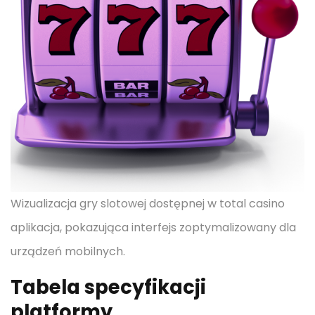
Wizualizacja gry slotowej dostępnej w total casino
aplikacja, pokazująca interfejs zoptymalizowany dla
urządzeń mobilnych.
Tabela specyfikacji
platformy