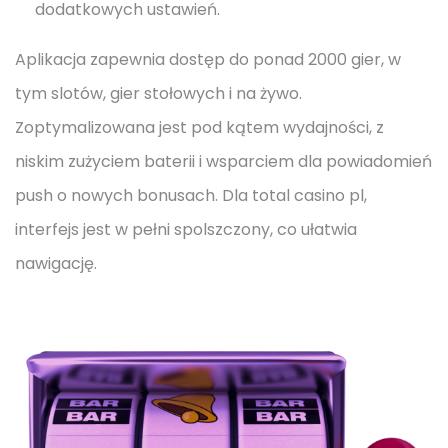
dodatkowych ustawień.
Aplikacja zapewnia dostęp do ponad 2000 gier, w
tym slotów, gier stołowych i na żywo.
Zoptymalizowana jest pod kątem wydajności, z
niskim zużyciem baterii i wsparciem dla powiadomień
push o nowych bonusach. Dla total casino pl,
interfejs jest w pełni spolszczony, co ułatwia
nawigację.