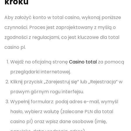
kroku
Aby założyć konto w total casino, wykonaj poniższe
czynności. Proces jest zaprojektowany z myślą o
zgodności z regulacjami, co jest kluczowe dla total
casino pl.
Wejdź na oficjalną stronę
Casino total
za pomocą
przeglądarki internetowej.
Kliknij przycisk „Zarejestruj się” lub „Rejestracja” w
prawym górnym rogu interfejsu.
Wypełnij formularz: podaj adres e-mail, wymyśl
hasło, wybierz walutę (zalecane PLN dla total
casino pl) oraz wpisz dane osobowe (imię,