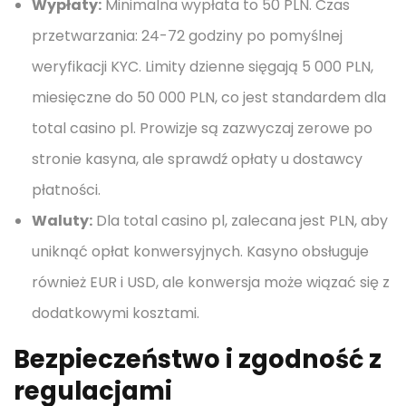
Wypłaty:
Minimalna wypłata to 50 PLN. Czas
przetwarzania: 24-72 godziny po pomyślnej
weryfikacji KYC. Limity dzienne sięgają 5 000 PLN,
miesięczne do 50 000 PLN, co jest standardem dla
total casino pl. Prowizje są zazwyczaj zerowe po
stronie kasyna, ale sprawdź opłaty u dostawcy
płatności.
Waluty:
Dla total casino pl, zalecana jest PLN, aby
uniknąć opłat konwersyjnych. Kasyno obsługuje
również EUR i USD, ale konwersja może wiązać się z
dodatkowymi kosztami.
Bezpieczeństwo i zgodność z
regulacjami