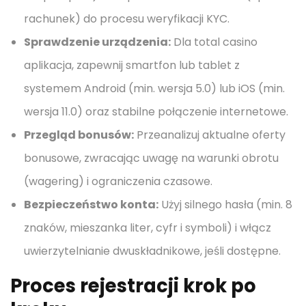
rachunek) do procesu weryfikacji KYC.
Sprawdzenie urządzenia:
Dla total casino
aplikacja, zapewnij smartfon lub tablet z
systemem Android (min. wersja 5.0) lub iOS (min.
wersja 11.0) oraz stabilne połączenie internetowe.
Przegląd bonusów:
Przeanalizuj aktualne oferty
bonusowe, zwracając uwagę na warunki obrotu
(wagering) i ograniczenia czasowe.
Bezpieczeństwo konta:
Użyj silnego hasła (min. 8
znaków, mieszanka liter, cyfr i symboli) i włącz
uwierzytelnianie dwuskładnikowe, jeśli dostępne.
Proces rejestracji krok po