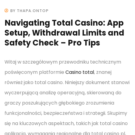
BY THAPA.ONTOP
Navigating Total Casino: App
Setup, Withdrawal Limits and
Safety Check – Pro Tips
Witaj w szczegółowym przewodniku technicznym
poświęconym platformie
Casino total
, znanej
również jako total casino. Niniejszy dokument stanowi
wyczerpującą analizę operacyjną, skierowaną do
graczy poszukujących głębokiego zrozumienia
funkcjonalności, bezpieczeństwa i strategii. Skupimy
się na kluczowych aspektach, takich jak total casino
aplikacja, wymagania regionalne dla total casino pl,