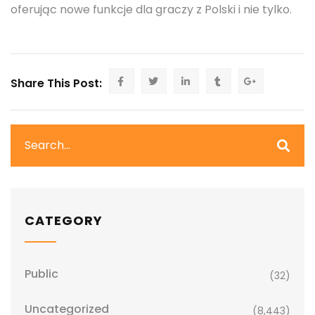
oferując nowe funkcje dla graczy z Polski i nie tylko.
Share This Post:
CATEGORY
Public
(32)
Uncategorized
(8,443)