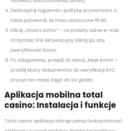
nazwisko, data urodzenia, adres).
Zaakceptuj regulamin i politykę prywatności, a
także potwierdź, że masz ukończone 18 lat.
Kliknij „Utwórz konto” – na podany adres e-mail
otrzymasz link aktywacyjny; kliknij go, aby
zweryfikować konto.
Po zalogowaniu, przejdź do sekcji „Moje konto” i
prześlij skany dokumentów do weryfikacji KYC;
proces ten może zająć do 24 godzin.
Aplikacja mobilna total
casino: Instalacja i funkcje
Total casino aplikacja oferuje pełną funkcjonalność
platformy w wersji mobilnej. Poniżej szczegółowy