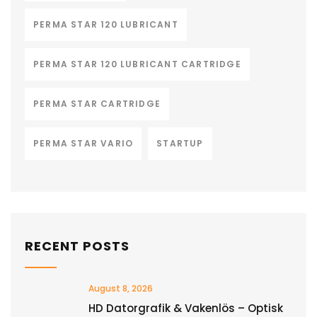
PERMA STAR 120 LUBRICANT
PERMA STAR 120 LUBRICANT CARTRIDGE
PERMA STAR CARTRIDGE
PERMA STAR VARIO
STARTUP
RECENT POSTS
August 8, 2026
HD Datorgrafik & Vakenlös – Optisk