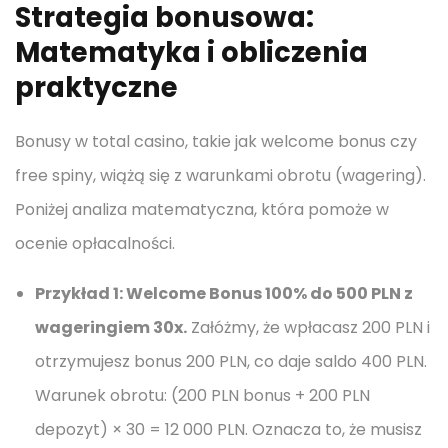
Strategia bonusowa:
Matematyka i obliczenia
praktyczne
Bonusy w total casino, takie jak welcome bonus czy
free spiny, wiążą się z warunkami obrotu (wagering).
Poniżej analiza matematyczna, która pomoże w
ocenie opłacalności.
Przykład 1: Welcome Bonus 100% do 500 PLN z
wageringiem 30x.
Załóżmy, że wpłacasz 200 PLN i
otrzymujesz bonus 200 PLN, co daje saldo 400 PLN.
Warunek obrotu: (200 PLN bonus + 200 PLN
depozyt) × 30 = 12 000 PLN. Oznacza to, że musisz