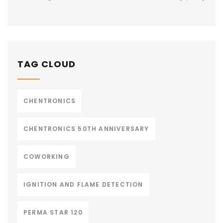
TAG CLOUD
CHENTRONICS
CHENTRONICS 50TH ANNIVERSARY
COWORKING
IGNITION AND FLAME DETECTION
PERMA STAR 120