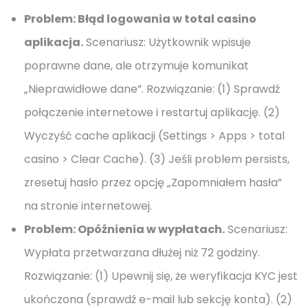
Problem: Błąd logowania w total casino
aplikacja.
Scenariusz: Użytkownik wpisuje
poprawne dane, ale otrzymuje komunikat
„Nieprawidłowe dane”. Rozwiązanie: (1) Sprawdź
połączenie internetowe i restartuj aplikację. (2)
Wyczyść cache aplikacji (Settings > Apps > total
casino > Clear Cache). (3) Jeśli problem persists,
zresetuj hasło przez opcję „Zapomniałem hasła”
na stronie internetowej.
Problem: Opóźnienia w wypłatach.
Scenariusz:
Wypłata przetwarzana dłużej niż 72 godziny.
Rozwiązanie: (1) Upewnij się, że weryfikacja KYC jest
ukończona (sprawdź e-mail lub sekcję konta). (2)