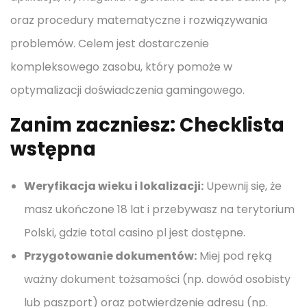
oraz procedury matematyczne i rozwiązywania
problemów. Celem jest dostarczenie
kompleksowego zasobu, który pomoże w
optymalizacji doświadczenia gamingowego.
Zanim zaczniesz: Checklista
wstępna
Weryfikacja wieku i lokalizacji:
Upewnij się, że
masz ukończone 18 lat i przebywasz na terytorium
Polski, gdzie total casino pl jest dostępne.
Przygotowanie dokumentów:
Miej pod ręką
ważny dokument tożsamości (np. dowód osobisty
lub paszport) oraz potwierdzenie adresu (np.