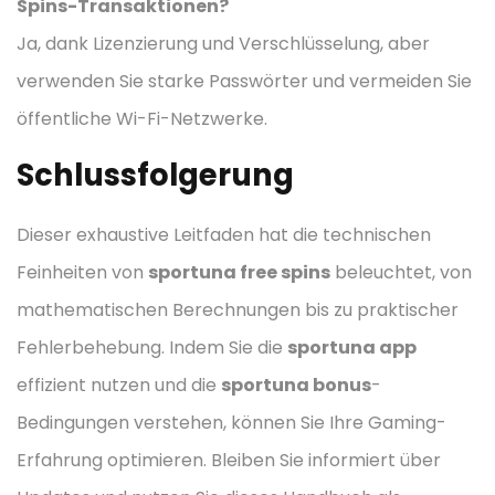
Spins-Transaktionen?
Ja, dank Lizenzierung und Verschlüsselung, aber
verwenden Sie starke Passwörter und vermeiden Sie
öffentliche Wi-Fi-Netzwerke.
Schlussfolgerung
Dieser exhaustive Leitfaden hat die technischen
Feinheiten von
sportuna free spins
beleuchtet, von
mathematischen Berechnungen bis zu praktischer
Fehlerbehebung. Indem Sie die
sportuna app
effizient nutzen und die
sportuna bonus
-
Bedingungen verstehen, können Sie Ihre Gaming-
Erfahrung optimieren. Bleiben Sie informiert über