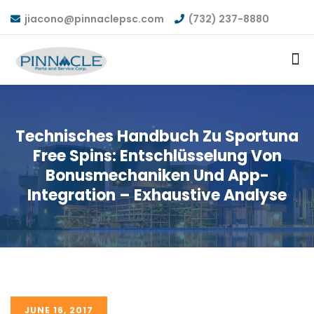
jiacono@pinnaclepsc.com
(732) 237-8880
Technisches Handbuch Zu Sportuna
Free Spins: Entschlüsselung Von
Bonusmechaniken Und App-
Integration – Exhaustive Analyse
JUNE 16, 2017