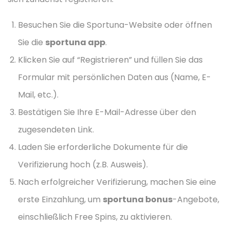
Besuchen Sie die Sportuna-Website oder öffnen
Sie die
sportuna app
.
Klicken Sie auf “Registrieren” und füllen Sie das
Formular mit persönlichen Daten aus (Name, E-
Mail, etc.).
Bestätigen Sie Ihre E-Mail-Adresse über den
zugesendeten Link.
Laden Sie erforderliche Dokumente für die
Verifizierung hoch (z.B. Ausweis).
Nach erfolgreicher Verifizierung, machen Sie eine
erste Einzahlung, um
sportuna bonus
-Angebote,
einschließlich Free Spins, zu aktivieren.