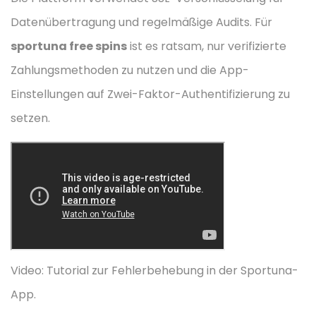
Datenübertragung und regelmäßige Audits. Für
sportuna free spins
ist es ratsam, nur verifizierte
Zahlungsmethoden zu nutzen und die App-
Einstellungen auf Zwei-Faktor-Authentifizierung zu
setzen.
Video: Tutorial zur Fehlerbehebung in der Sportuna-
App.