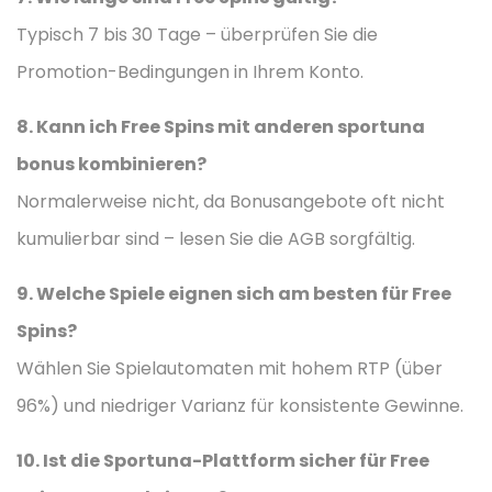
Typisch 7 bis 30 Tage – überprüfen Sie die
Promotion-Bedingungen in Ihrem Konto.
8. Kann ich Free Spins mit anderen sportuna
bonus kombinieren?
Normalerweise nicht, da Bonusangebote oft nicht
kumulierbar sind – lesen Sie die AGB sorgfältig.
9. Welche Spiele eignen sich am besten für Free
Spins?
Wählen Sie Spielautomaten mit hohem RTP (über
96%) und niedriger Varianz für konsistente Gewinne.
10. Ist die Sportuna-Plattform sicher für Free