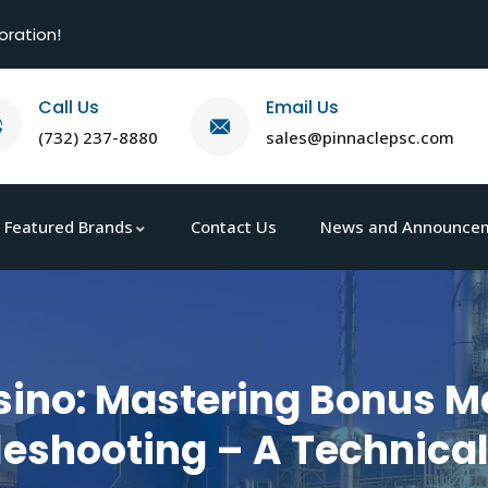
oration!
Call Us
Email Us
(732) 237-8880
sales@pinnaclepsc.com
Featured Brands
Contact Us
News and Announce
ino: Mastering Bonus M
leshooting – A Technical