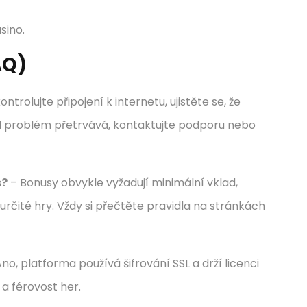
sino.
AQ)
ontrolujte připojení k internetu, ujistěte se, že
ud problém přetrvává, kontaktujte podporu nebo
s?
– Bonusy obvykle vyžadují minimální vklad,
rčité hry. Vždy si přečtěte pravidla na stránkách
no, platforma používá šifrování SSL a drží licenci
 a férovost her.