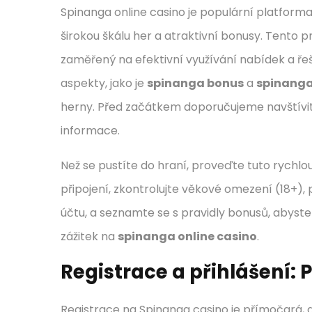
Spinanga online casino je populární platform
širokou škálu her a atraktivní bonusy. Tento
zaměřený na efektivní využívání nabídek a ř
aspekty, jako je
spinanga bonus
a
spinanga
herny. Před začátkem doporučujeme navštívit 
informace.
Než se pustíte do hraní, proveďte tuto rychlou
připojení, zkontrolujte věkové omezení (18+), 
účtu, a seznamte se s pravidly bonusů, abyste
zážitek na
spinanga online casino
.
Registrace a přihlášení:
Registrace na Spinanga casino je přímočará, 