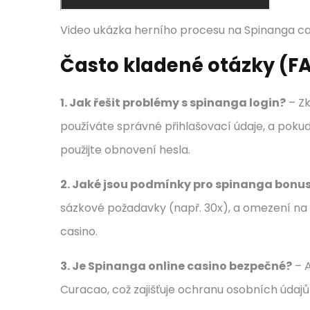
Video ukázka herního procesu na Spinanga ca
Často kladené otázky (F
1. Jak řešit problémy s spinanga login?
– Zk
používáte správné přihlašovací údaje, a pok
použijte obnovení hesla.
2. Jaké jsou podmínky pro spinanga bonu
sázkové požadavky (např. 30x), a omezení na u
casino.
3. Je Spinanga online casino bezpečné?
– A
Curacao, což zajišťuje ochranu osobních údajů