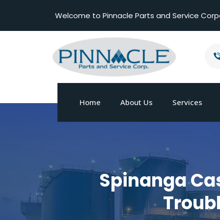
Welcome to Pinnacle Parts and Service Corp
Home
About Us
Services
Spinanga Cas
Troub