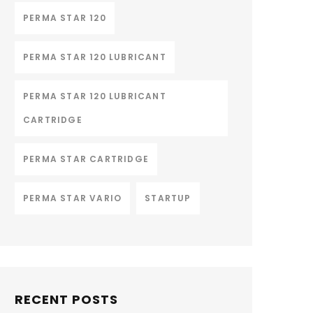
PERMA STAR 120
PERMA STAR 120 LUBRICANT
PERMA STAR 120 LUBRICANT
CARTRIDGE
PERMA STAR CARTRIDGE
PERMA STAR VARIO
STARTUP
RECENT POSTS