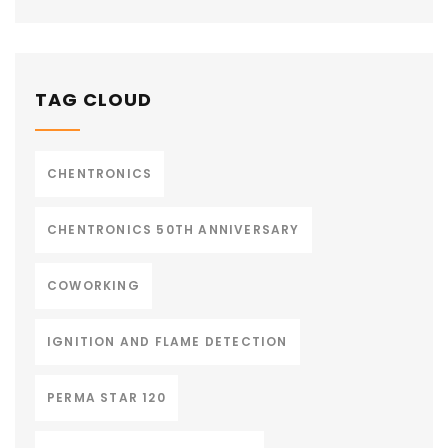
TAG CLOUD
CHENTRONICS
CHENTRONICS 50TH ANNIVERSARY
COWORKING
IGNITION AND FLAME DETECTION
PERMA STAR 120