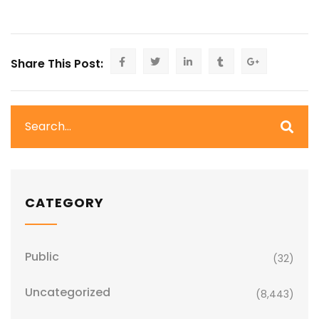
Share This Post:
CATEGORY
Public
(32)
Uncategorized
(8,443)