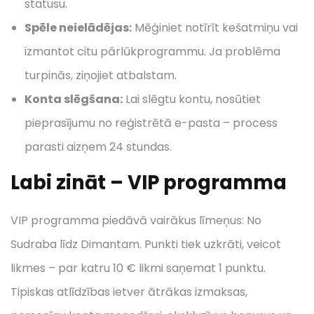
statusu.
Spēle neielādējas:
Mēģiniet notīrīt kešatmiņu vai
izmantot citu pārlūkprogrammu. Ja problēma
turpinās, ziņojiet atbalstam.
Konta slēgšana:
Lai slēgtu kontu, nosūtiet
pieprasījumu no reģistrētā e-pasta – process
parasti aizņem 24 stundas.
Labi zināt – VIP programma
VIP programma piedāvā vairākus līmeņus: No
Sudraba līdz Dimantam. Punkti tiek uzkrāti, veicot
likmes – par katru 10 € likmi saņemat 1 punktu.
Tipiskas atlīdzības ietver ātrākas izmaksas,