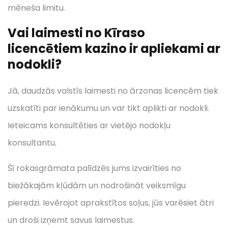
mēneša limitu.
Vai laimesti no Kīraso
licencētiem kazino ir apliekami ar
nodokli?
Jā, daudzās valstīs laimesti no ārzonas licencēm tiek
uzskatīti par ienākumu un var tikt aplikti ar nodokli.
Ieteicams konsultēties ar vietējo nodokļu
konsultantu.
Šī rokasgrāmata palīdzēs jums izvairīties no
biežākajām kļūdām un nodrošināt veiksmīgu
pieredzi. Ievērojot aprakstītos soļus, jūs varēsiet ātri
un droši izņemt savus laimestus.