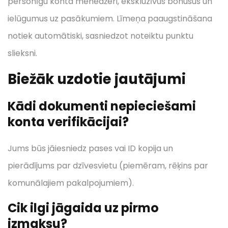
personīgu konta menedžeri, ekskluzīvus bonusus un
ielūgumus uz pasākumiem. Līmeņa paaugstināšana
notiek automātiski, sasniedzot noteiktu punktu
slieksni.
Biežāk uzdotie jautājumi
Kādi dokumenti nepieciešami
konta verifikācijai?
Jums būs jāiesniedz pases vai ID kopija un
pierādījums par dzīvesvietu (piemēram, rēķins par
komunālajiem pakalpojumiem).
Cik ilgi jāgaida uz pirmo
izmaksu?