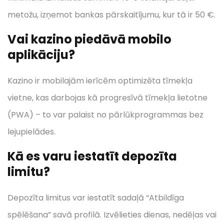
metožu, izņemot bankas pārskaitījumu, kur tā ir 50 €.
Vai kazino piedāvā mobilo
aplikāciju?
Kazino ir mobilajām ierīcēm optimizēta tīmekļa
vietne, kas darbojas kā progresīvā tīmekļa lietotne
(PWA) – to var palaist no pārlūkprogrammas bez
lejupielādes.
Kā es varu iestatīt depozīta
limitu?
Depozīta limitus var iestatīt sadaļā “Atbildīga
spēlēšana” savā profilā. Izvēlieties dienas, nedēļas vai