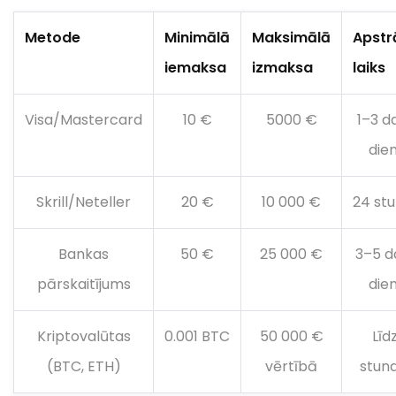
Metode
Minimālā
Maksimālā
Apstr
iemaksa
izmaksa
laiks
Visa/Mastercard
10 €
5000 €
1–3 d
die
Skrill/Neteller
20 €
10 000 €
24 st
Bankas
50 €
25 000 €
3–5 d
pārskaitījums
die
Kriptovalūtas
0.001 BTC
50 000 €
Līd
(BTC, ETH)
vērtībā
stun