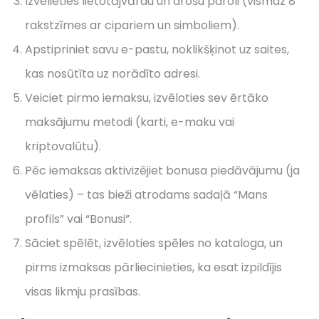
Izvēlieties lietotājvārdu un drošu paroli (vismaz 8
rakstzīmes ar cipariem un simboliem).
Apstipriniet savu e-pastu, noklikšķinot uz saites,
kas nosūtīta uz norādīto adresi.
Veiciet pirmo iemaksu, izvēloties sev ērtāko
maksājumu metodi (karti, e-maku vai
kriptovalūtu).
Pēc iemaksas aktivizējiet bonusa piedāvājumu (ja
vēlaties) – tas bieži atrodams sadaļā “Mans
profils” vai “Bonusi”.
Sāciet spēlēt, izvēloties spēles no kataloga, un
pirms izmaksas pārliecinieties, ka esat izpildījis
visas likmju prasības.