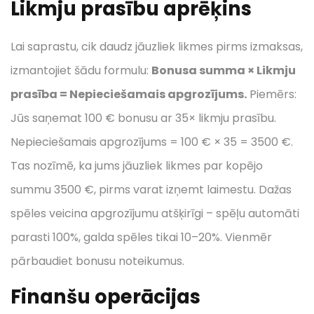
Likmju prasību aprēķins
Lai saprastu, cik daudz jāuzliek likmes pirms izmaksas,
izmantojiet šādu formulu:
Bonusa summa × Likmju
prasība = Nepieciešamais apgrozījums.
Piemērs:
Jūs saņemat 100 € bonusu ar 35× likmju prasību.
Nepieciešamais apgrozījums = 100 € × 35 = 3500 €.
Tas nozīmē, ka jums jāuzliek likmes par kopējo
summu 3500 €, pirms varat izņemt laimestu. Dažas
spēles veicina apgrozījumu atšķirīgi – spēļu automāti
parasti 100%, galda spēles tikai 10–20%. Vienmēr
pārbaudiet bonusu noteikumus.
Finanšu operācijas