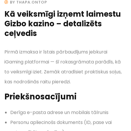
BY THAPA.ONTOP
Kā veiksmīgi izņemt laimestu
Gizbo kazino – detalizēts
ceļvedis
Pirmā izmaksa ir īstais pārbaudījums jebkurai
iGaming platformai — šī rokasgrāmata parādīs, kā
to veiksmīgi iziet. Zemāk atradīsiet praktiskus soļus,
kas nodrošinās raitu pieredzi.
Priekšnosacījumi
Derīga e-pasta adrese un mobilais tālrunis
Personu apliecinošs dokuments (ID, pase vai