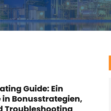
ting Guide: Ein
 in Bonusstrategien,
d Troubleshooting