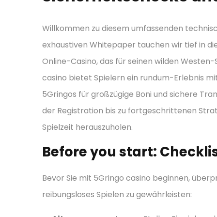
Willkommen zu diesem umfassenden technische
exhaustiven Whitepaper tauchen wir tief in 
Online-Casino, das für seinen wilden Westen-S
casino bietet Spielern ein rundum-Erlebnis mi
5Gringos für großzügige Boni und sichere Tran
der Registration bis zu fortgeschrittenen Str
Spielzeit herauszuholen.
Before you start: Checkli
Bevor Sie mit 5Gringo casino beginnen, überpr
reibungsloses Spielen zu gewährleisten: