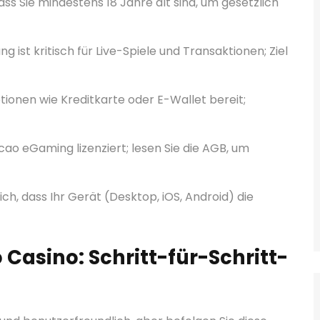
dass Sie mindestens 18 Jahre alt sind, um gesetzlich
g ist kritisch für Live-Spiele und Transaktionen; Ziel
tionen wie Kreditkarte oder E-Wallet bereit;
cao eGaming lizenziert; lesen Sie die AGB, um
ch, dass Ihr Gerät (Desktop, iOS, Android) die
 Casino: Schritt-für-Schritt-