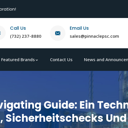
oration!
Call Us
Email Us
(732) 237-8880
sales@pinnaclepsc.com
Featured Brands
Contact Us
News and Announce
igating Guide: Ein Techn
, Sicherheitschecks Und