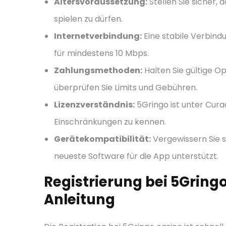
Altersvoraussetzung:
Stellen Sie sicher, 
spielen zu dürfen.
Internetverbindung:
Eine stabile Verbindun
für mindestens 10 Mbps.
Zahlungsmethoden:
Halten Sie gültige Op
überprüfen Sie Limits und Gebühren.
Lizenzverständnis:
5Gringo ist unter Cura
Einschränkungen zu kennen.
Gerätekompatibilität:
Vergewissern Sie si
neueste Software für die App unterstützt.
Registrierung bei 5Gringo
Anleitung