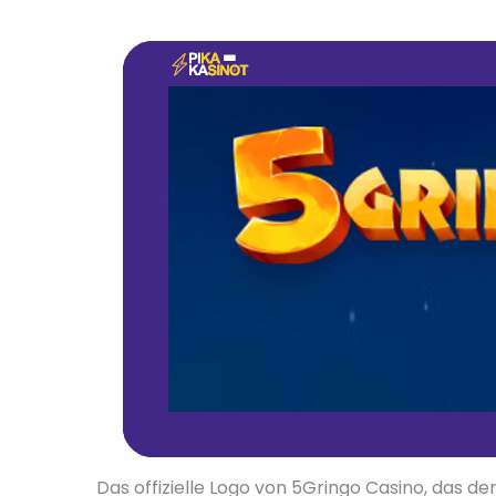
Das offizielle Logo von 5Gringo Casino, das 