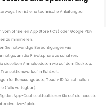
terwegs; hier ist eine technische Anleitung zur
h vom offiziellen App Store (iOS) oder Google Play
en zu minimieren.
en Sie notwendige Berechtigungen wie
 unnötige, um die Privatsphäre zu schützen.
e dieselben Anmeldedaten wie auf dem Desktop;
Transaktionsverlauf in Echtzeit.
gen für Bonusangebote, Touch-ID für schnellen
e (falls verfügbar).
ig den App-Cache, aktualisieren Sie auf die neueste
tensive Live-Spiele.