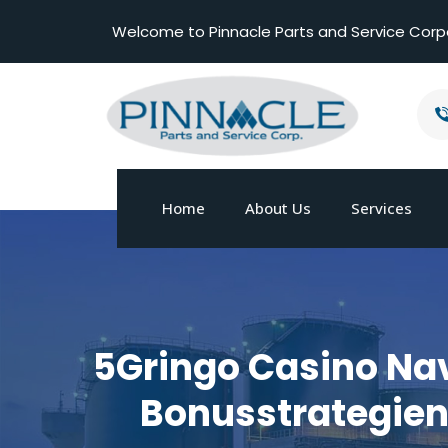
Welcome to Pinnacle Parts and Service Corp
Home
About Us
Services
5Gringo Casino Nav
Bonusstrategien