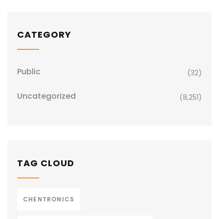
CATEGORY
Public
(32)
Uncategorized
(8,251)
TAG CLOUD
CHENTRONICS