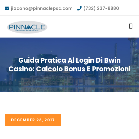
jiacono@pinnaclepsc.com
(732) 237-8880
Guida Pratica Al Login Di Bwin
Casino: Calcolo Bonus E Promozioni
DECEMBER 23, 2017