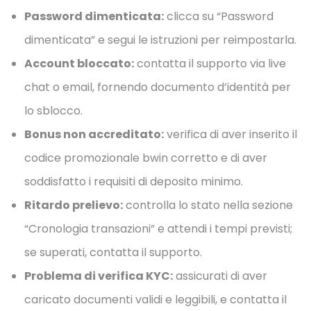
Password dimenticata:
clicca su “Password
dimenticata” e segui le istruzioni per reimpostarla.
Account bloccato:
contatta il supporto via live
chat o email, fornendo documento d’identità per
lo sblocco.
Bonus non accreditato:
verifica di aver inserito il
codice promozionale bwin corretto e di aver
soddisfatto i requisiti di deposito minimo.
Ritardo prelievo:
controlla lo stato nella sezione
“Cronologia transazioni” e attendi i tempi previsti;
se superati, contatta il supporto.
Problema di verifica KYC:
assicurati di aver
caricato documenti validi e leggibili, e contatta il