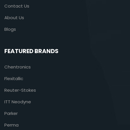
Contact Us
About Us
Blogs
FEATURED BRANDS
Chentronics
Flexitallic
Reuter-Stokes
ITT Neodyne
Parker
Perma