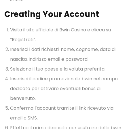
Creating Your Account
Visita il sito ufficiale di Bwin Casino e clicca su
“Registrati”.
Inserisci i dati richiesti: nome, cognome, data di
nascita, indirizzo email e password.
Seleziona il tuo paese e la valuta preferita.
Inserisci il codice promozionale bwin nel campo
dedicato per attivare eventuali bonus di
benvenuto.
Conferma l’account tramite il link ricevuto via
email o SMS.
Effettua il primo deposito per usufruire delle bwin