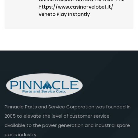
https://www.casino-velobet.it/
Veneto Play Instantly
Pinnacle Parts and Service Corporation was founded in
2005 to elevate the level of customer service
available to the power generation and industrial spare
parts industry.