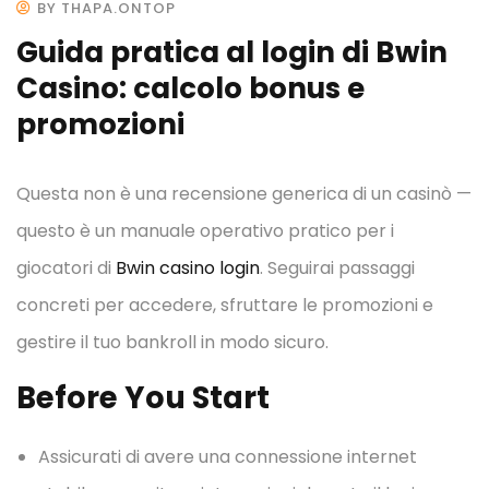
BY THAPA.ONTOP
Guida pratica al login di Bwin
Casino: calcolo bonus e
promozioni
Questa non è una recensione generica di un casinò —
questo è un manuale operativo pratico per i
giocatori di
Bwin casino login
. Seguirai passaggi
concreti per accedere, sfruttare le promozioni e
gestire il tuo bankroll in modo sicuro.
Before You Start
Assicurati di avere una connessione internet