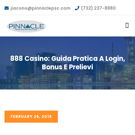
jiacono@pinnaclepsc.com
(732) 237-8880
888 Casino: Guida Pratica A Login,
Bonus E Prelievi
FEBRUARY 26, 2018