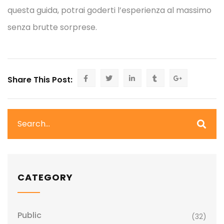
questa guida, potrai goderti l’esperienza al massimo
senza brutte sorprese.
Share This Post:
CATEGORY
Public
(32)