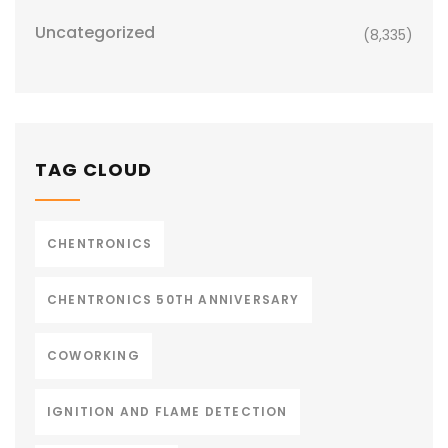
Uncategorized
(8,335)
TAG CLOUD
CHENTRONICS
CHENTRONICS 50TH ANNIVERSARY
COWORKING
IGNITION AND FLAME DETECTION