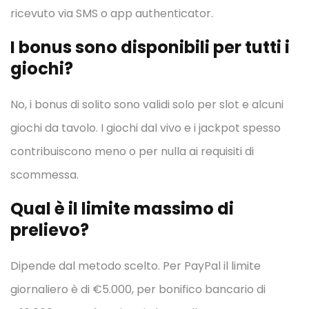
ricevuto via SMS o app authenticator.
I bonus sono disponibili per tutti i
giochi?
No, i bonus di solito sono validi solo per slot e alcuni
giochi da tavolo. I giochi dal vivo e i jackpot spesso
contribuiscono meno o per nulla ai requisiti di
scommessa.
Qual è il limite massimo di
prelievo?
Dipende dal metodo scelto. Per PayPal il limite
giornaliero è di €5.000, per bonifico bancario di