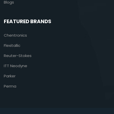
Blogs
FEATURED BRANDS
Chentronics
Flexitallic
Reuter-Stokes
ITT Neodyne
Parker
Perma