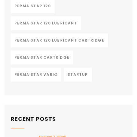
PERMA STAR 120
PERMA STAR 120 LUBRICANT
PERMA STAR 120 LUBRICANT CARTRIDGE
PERMA STAR CARTRIDGE
PERMA STAR VARIO
STARTUP
RECENT POSTS