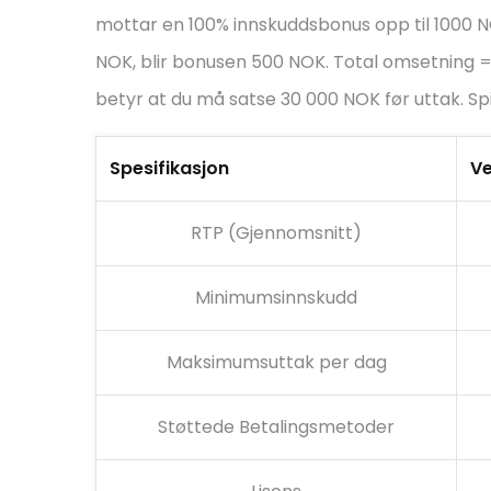
mottar en 100% innskuddsbonus opp til 1000 
NOK, blir bonusen 500 NOK. Total omsetning 
betyr at du må satse 30 000 NOK før uttak. Spi
Spesifikasjon
Ve
RTP (Gjennomsnitt)
Minimumsinnskudd
Maksimumsuttak per dag
Støttede Betalingsmetoder