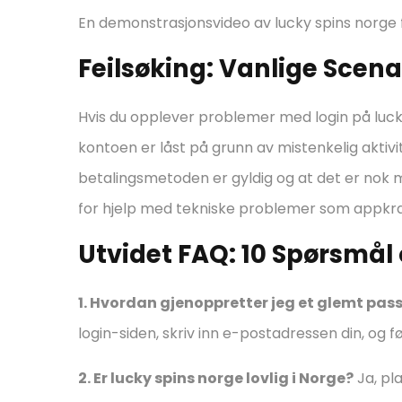
En demonstrasjonsvideo av lucky spins norge 
Feilsøking: Vanlige Scena
Hvis du opplever problemer med login på lucky
kontoen er låst på grunn av mistenkelig aktivit
betalingsmetoden er gyldig og at det er nok m
for hjelp med tekniske problemer som appkras
Utvidet FAQ: 10 Spørsmål
1. Hvordan gjenoppretter jeg et glemt pas
login-siden, skriv inn e-postadressen din, og fø
2. Er lucky spins norge lovlig i Norge?
Ja, pl