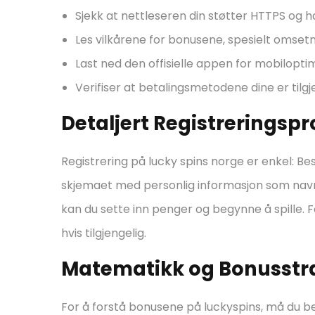
Sjekk at nettleseren din støtter HTTPS og h
Les vilkårene for bonusene, spesielt omsetn
Last ned den offisielle appen for mobiloptima
Verifiser at betalingsmetodene dine er tilg
Detaljert Registreringspr
Registrering på lucky spins norge er enkel: Besø
skjemaet med personlig informasjon som navn,
kan du sette inn penger og begynne å spille. F
hvis tilgjengelig.
Matematikk og Bonusstr
For å forstå bonusene på luckyspins, må du b