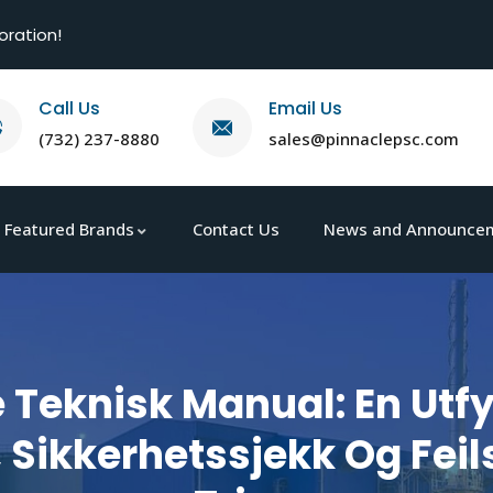
oration!
Call Us
Email Us
(732) 237-8880
sales@pinnaclepsc.com
Featured Brands
Contact Us
News and Announce
 Teknisk Manual: En Utf
Sikkerhetssjekk Og Feil