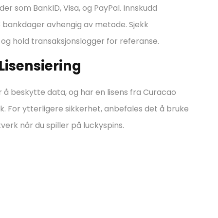
der som BankID, Visa, og PayPal. Innskudd
3 bankdager avhengig av metode. Sjekk
 og hold transaksjonslogger for referanse.
Lisensiering
 å beskytte data, og har en lisens fra Curacao
. For ytterligere sikkerhet, anbefales det å bruke
erk når du spiller på luckyspins.