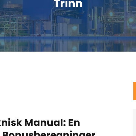
Trinn
knisk Manual: En
v Bonusberegninger,