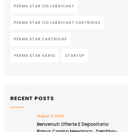
PERMA STAR 120 LUBRICANT
PERMA STAR 120 LUBRICANT CARTRIDGE
PERMA STAR CARTRIDGE
PERMA STAR VARIO
STARTUP
RECENT POSTS
August 8, 2026
Benvenuti Offerte E Depositario
Bonus Casino Newgioco · Trentino-