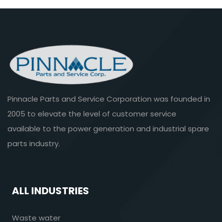
Pinnacle Parts and Service Corporation was founded in
2005 to elevate the level of customer service
available to the power generation and industrial spare
parts industry.
ALL INDUSTRIES
Waste water