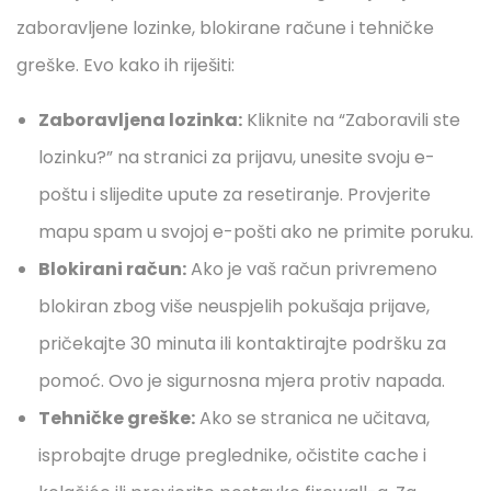
zaboravljene lozinke, blokirane račune i tehničke
greške. Evo kako ih riješiti:
Zaboravljena lozinka:
Kliknite na “Zaboravili ste
lozinku?” na stranici za prijavu, unesite svoju e-
poštu i slijedite upute za resetiranje. Provjerite
mapu spam u svojoj e-pošti ako ne primite poruku.
Blokirani račun:
Ako je vaš račun privremeno
blokiran zbog više neuspjelih pokušaja prijave,
pričekajte 30 minuta ili kontaktirajte podršku za
pomoć. Ovo je sigurnosna mjera protiv napada.
Tehničke greške:
Ako se stranica ne učitava,
isprobajte druge preglednike, očistite cache i