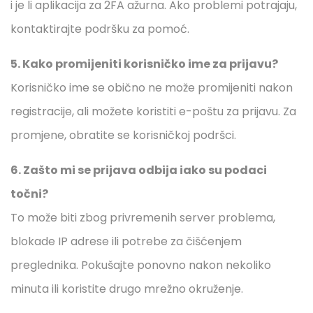
i je li aplikacija za 2FA ažurna. Ako problemi potrajaju,
kontaktirajte podršku za pomoć.
5. Kako promijeniti korisničko ime za prijavu?
Korisničko ime se obično ne može promijeniti nakon
registracije, ali možete koristiti e-poštu za prijavu. Za
promjene, obratite se korisničkoj podršci.
6. Zašto mi se prijava odbija iako su podaci
točni?
To može biti zbog privremenih server problema,
blokade IP adrese ili potrebe za čišćenjem
preglednika. Pokušajte ponovno nakon nekoliko
minuta ili koristite drugo mrežno okruženje.