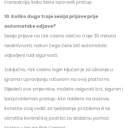
transakcija, kako biste oporavili pristup.
10. Koliko dugo traje sesija prijave prije
automatske odjave?
Sesija prijave na rizk casino obično traje 30 minuta
neaktivnosti, nakon čega ćete biti automatski
odjavljeni radi sigurnosti.
Zaključno, rizk casino login ključan je za uživanje u
igrama i upravljanju računom na ovoj platformi.
Slijedeći ove smjernice, možete osigurati brz, siguran i
bezprobleman pristup. Ako naiđete na izazove,
koristite ovaj vodič za rješavanje problema ili se
obratite korisničkoj podršci za dodatnu pomoć.
Sretno u igri na Rizk Casino!