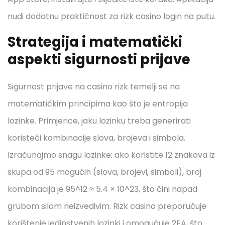
nudi dodatnu praktičnost za rizk casino login na putu.
Strategija i matematički
aspekti sigurnosti prijave
Sigurnost prijave na casino rizk temelji se na
matematičkim principima kao što je entropija
lozinke. Primjerice, jaku lozinku treba generirati
koristeći kombinacije slova, brojeva i simbola.
Izračunajmo snagu lozinke: ako koristite 12 znakova iz
skupa od 95 mogućih (slova, brojevi, simboli), broj
kombinacija je 95^12 ≈ 5.4 × 10^23, što čini napad
grubom silom neizvedivim. Rizk casino preporučuje
korištenje jedinstvenih lozinki i omogućuje 2FA, što