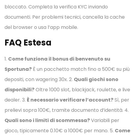
bloccato. Completa la verifica KYC inviando
documenti. Per problemi tecnici, cancella la cache
del browser o usa l’app mobile.
FAQ Estesa
1.
Come funziona il bonus di benvenuto su
Sportuna?
È un pacchetto match fino a 500€ su più
depositi, con wagering 30x. 2.
Quali giochi sono
disponibili?
Oltre 1000 slot, blackjack, roulette, e live
dealer. 3.
È necessario verificare l’account?
Sì, per
prelievi sopra 100€, tramite documento d’identità. 4.
Quali sono i limiti di scommessa?
Variabili per
gioco, tipicamente 0.10€ a 1000€ per mano. 5.
Come