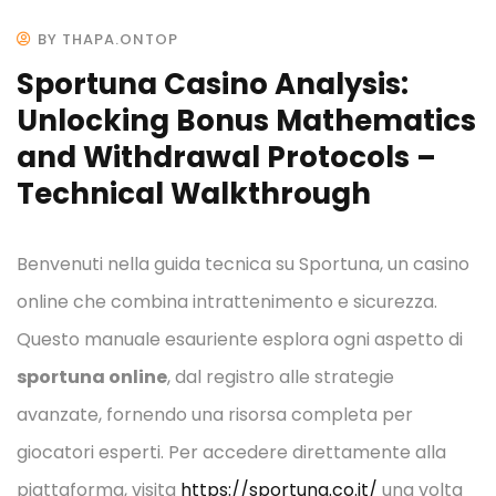
BY THAPA.ONTOP
Sportuna Casino Analysis:
Unlocking Bonus Mathematics
and Withdrawal Protocols –
Technical Walkthrough
Benvenuti nella guida tecnica su Sportuna, un casino
online che combina intrattenimento e sicurezza.
Questo manuale esauriente esplora ogni aspetto di
sportuna online
, dal registro alle strategie
avanzate, fornendo una risorsa completa per
giocatori esperti. Per accedere direttamente alla
piattaforma, visita
https://sportuna.co.it/
una volta