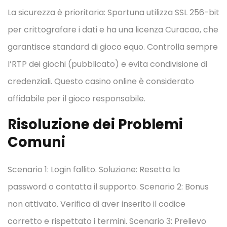
La sicurezza è prioritaria: Sportuna utilizza SSL 256-bit
per crittografare i dati e ha una licenza Curacao, che
garantisce standard di gioco equo. Controlla sempre
l’RTP dei giochi (pubblicato) e evita condivisione di
credenziali. Questo casino online è considerato
affidabile per il gioco responsabile.
Risoluzione dei Problemi
Comuni
Scenario 1: Login fallito. Soluzione: Resetta la
password o contatta il supporto. Scenario 2: Bonus
non attivato. Verifica di aver inserito il codice
corretto e rispettato i termini. Scenario 3: Prelievo