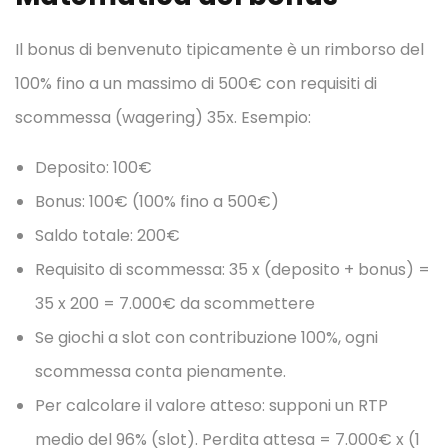
Il bonus di benvenuto tipicamente è un rimborso del
100% fino a un massimo di 500€ con requisiti di
scommessa (wagering) 35x. Esempio:
Deposito: 100€
Bonus: 100€ (100% fino a 500€)
Saldo totale: 200€
Requisito di scommessa: 35 x (deposito + bonus) =
35 x 200 = 7.000€ da scommettere
Se giochi a slot con contribuzione 100%, ogni
scommessa conta pienamente.
Per calcolare il valore atteso: supponi un RTP
medio del 96% (slot). Perdita attesa = 7.000€ x (1