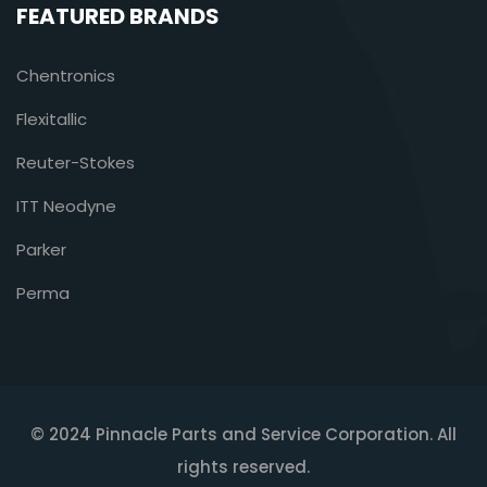
FEATURED BRANDS
Chentronics
Flexitallic
Reuter-Stokes
ITT Neodyne
Parker
Perma
© 2024 Pinnacle Parts and Service Corporation. All
rights reserved.