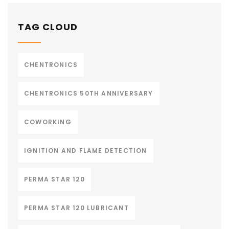
TAG CLOUD
CHENTRONICS
CHENTRONICS 50TH ANNIVERSARY
COWORKING
IGNITION AND FLAME DETECTION
PERMA STAR 120
PERMA STAR 120 LUBRICANT