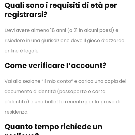
Quali sono i requisiti di età per
registrarsi?
Devi avere almeno 18 anni (o 21 in alcuni paesi) e
risiedere in una giurisdizione dove il gioco d’azzardo
online è legale.
Come verificare l’account?
Vai alla sezione “Il mio conto” e carica una copia del
documento d’identità (passaporto o carta
d’identità) e una bolletta recente per la prova di
residenza.
Quanto tempo richiede un