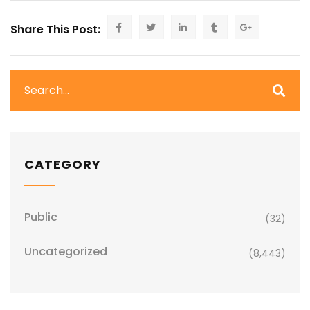
Share This Post:
CATEGORY
Public
(32)
Uncategorized
(8,443)