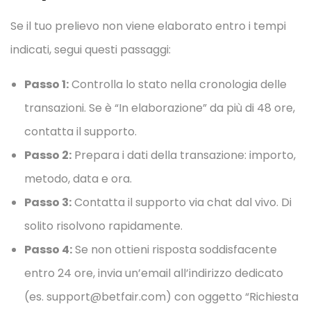
Se il tuo prelievo non viene elaborato entro i tempi
indicati, segui questi passaggi:
Passo 1:
Controlla lo stato nella cronologia delle
transazioni. Se è “In elaborazione” da più di 48 ore,
contatta il supporto.
Passo 2:
Prepara i dati della transazione: importo,
metodo, data e ora.
Passo 3:
Contatta il supporto via chat dal vivo. Di
solito risolvono rapidamente.
Passo 4:
Se non ottieni risposta soddisfacente
entro 24 ore, invia un’email all’indirizzo dedicato
(es. support@betfair.com) con oggetto “Richiesta