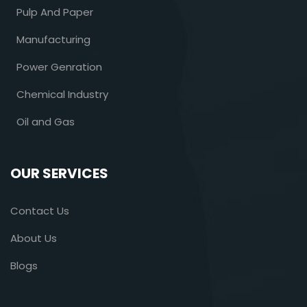
Pulp And Paper
Manufacturing
Power Genration
Chemical Industry
Oil and Gas
OUR SERVICES
Contact Us
About Us
Blogs