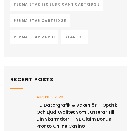
PERMA STAR 120 LUBRICANT CARTRIDGE
PERMA STAR CARTRIDGE
PERMA STAR VARIO
STARTUP
RECENT POSTS
August 8, 2026
HD Datorgrafik & Vakenlös – Optisk
Och Ljud Kvalitet Som Justerar Till
Din Skärmdörr. _ SE Claim Bonus
Pronto Online Casino