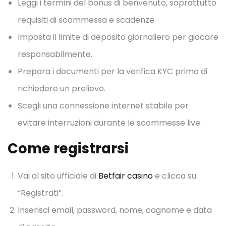
Leggi i termini del bonus di benvenuto, soprattutto
requisiti di scommessa e scadenze.
Imposta il limite di deposito giornaliero per giocare
responsabilmente.
Prepara i documenti per la verifica KYC prima di
richiedere un prelievo.
Scegli una connessione internet stabile per
evitare interruzioni durante le scommesse live.
Come registrarsi
Vai al sito ufficiale di
Betfair casino
e clicca su
“Registrati”.
Inserisci email, password, nome, cognome e data