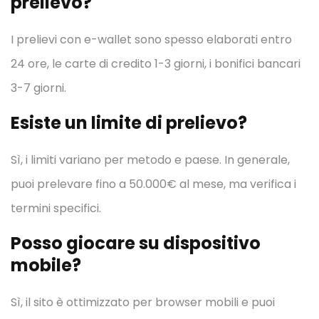
prelievo?
I prelievi con e-wallet sono spesso elaborati entro
24 ore, le carte di credito 1-3 giorni, i bonifici bancari
3-7 giorni.
Esiste un limite di prelievo?
Sì, i limiti variano per metodo e paese. In generale,
puoi prelevare fino a 50.000€ al mese, ma verifica i
termini specifici.
Posso giocare su dispositivo
mobile?
Sì, il sito è ottimizzato per browser mobili e puoi