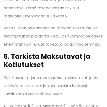
panostaso. Tämä tasapainottaa riskin ja
mahdollisuuden saada suuri voitto.
Vastuullinen pelaaminen on tärkeää: aseta itsellesi
aikarajoituksia ja pidä taukoja. Jos huomaat pelaavasi
enemmän kuin haluat, lopeta ja palaa myöhemmin.
5. Tarkista Maksutavat ja
Kotiutukset
Rizk Casino tarjoaa monipuoliset maksutavat, jotka
tekevät talletuksista ja kotiutuksista helppoja.
Suosituimpia vaihtoehtoja ovat:
Luottokortit (Visa, Mastercard) – välitön talletus,