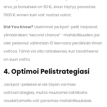
arvo, ja bonuksesi on 50 €, sinun täytyy panostaa
1500 € ennen kuin voit nostaa voitot.
Did You Know?
Useimmat jackpot-pelit tarjoavat
ylimääräisen “second chance” -mahdollisuuden, jos
olet pelannut vähintään 10 kierrosta peräkkäin ilman
voittoa. Tämä voi olla ratkaisevaa, kun tavoitteena
on suuri voitto.
4. Optimoi Pelistrategiasi
Jackpot-peleissä ei ole täysin varmaa
voittostrategiaa, mutta muutamia taktiikoita
noudattamalla voit parantaa mahdollisuuksiasi.