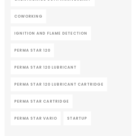
COWORKING
IGNITION AND FLAME DETECTION
PERMA STAR 120
PERMA STAR 120 LUBRICANT
PERMA STAR 120 LUBRICANT CARTRIDGE
PERMA STAR CARTRIDGE
PERMA STAR VARIO
STARTUP