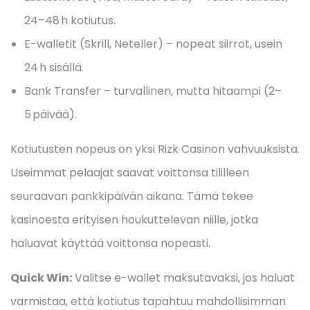
24–48 h kotiutus.
E-walletit (Skrill, Neteller) – nopeat siirrot, usein
24 h sisällä.
Bank Transfer – turvallinen, mutta hitaampi (2–
5 päivää).
Kotiutusten nopeus on yksi Rizk Casinon vahvuuksista.
Useimmat pelaajat saavat voittonsa tililleen
seuraavan pankkipäivän aikana. Tämä tekee
kasinoesta erityisen houkuttelevan niille, jotka
haluavat käyttää voittonsa nopeasti.
Quick Win:
Valitse e-wallet maksutavaksi, jos haluat
varmistaa, että kotiutus tapahtuu mahdollisimman