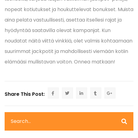
nopeat kotiutukset ja houkuttelevat bonukset. Muista
aina pelata vastuullisesti, asettaa itsellesi rajat ja
hyödyntää saatavilla olevat kampanjat. Kun
noudatat näitä viittä vinkkiä, olet valmis kohtaamaan
suurimmat jackpotit ja mahdollisesti viemään kotiin
elämääsi mullistavan voiton. Onnea matkaan!
Share This Post: