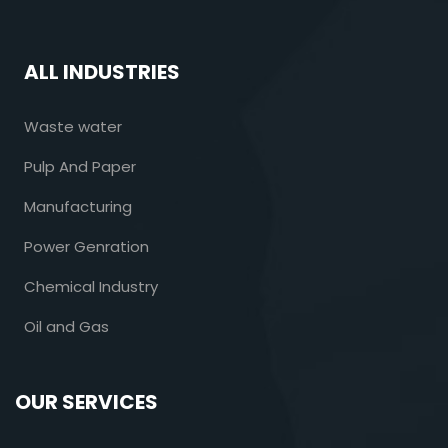
ALL INDUSTRIES
Waste water
Pulp And Paper
Manufacturing
Power Genration
Chemical Industry
Oil and Gas
OUR SERVICES