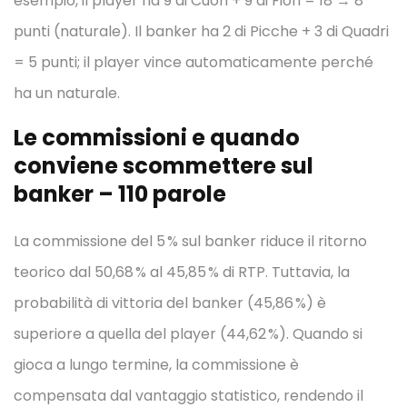
esempio, il player ha 9 di Cuori + 9 di Fiori = 18 → 8
punti (naturale). Il banker ha 2 di Picche + 3 di Quadri
= 5 punti; il player vince automaticamente perché
ha un naturale.
Le commissioni e quando
conviene scommettere sul
banker – 110 parole
La commissione del 5 % sul banker riduce il ritorno
teorico dal 50,68 % al 45,85 % di RTP. Tuttavia, la
probabilità di vittoria del banker (45,86 %) è
superiore a quella del player (44,62 %). Quando si
gioca a lungo termine, la commissione è
compensata dal vantaggio statistico, rendendo il