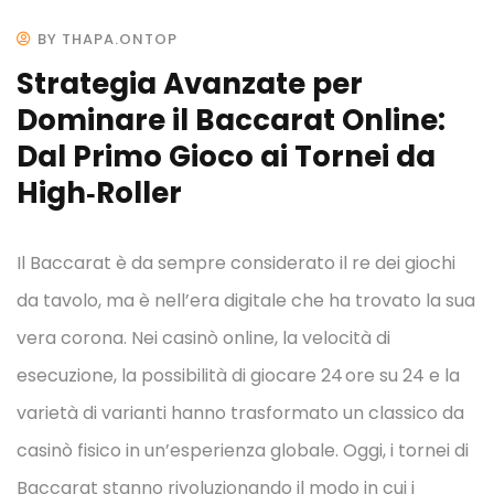
BY THAPA.ONTOP
Strategia Avanzate per
Dominare il Baccarat Online:
Dal Primo Gioco ai Tornei da
High‑Roller
Il Baccarat è da sempre considerato il re dei giochi
da tavolo, ma è nell’era digitale che ha trovato la sua
vera corona. Nei casinò online, la velocità di
esecuzione, la possibilità di giocare 24 ore su 24 e la
varietà di varianti hanno trasformato un classico da
casinò fisico in un’esperienza globale. Oggi, i tornei di
Baccarat stanno rivoluzionando il modo in cui i