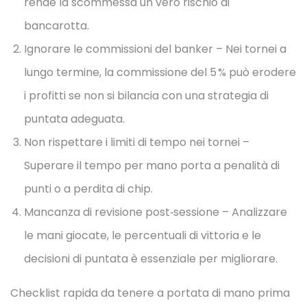
rende la scommessa un vero rischio di
bancarotta.
Ignorare le commissioni del banker – Nei tornei a
lungo termine, la commissione del 5 % può erodere
i profitti se non si bilancia con una strategia di
puntata adeguata.
Non rispettare i limiti di tempo nei tornei –
Superare il tempo per mano porta a penalità di
punti o a perdita di chip.
Mancanza di revisione post‑sessione – Analizzare
le mani giocate, le percentuali di vittoria e le
decisioni di puntata è essenziale per migliorare.
Checklist rapida da tenere a portata di mano prima