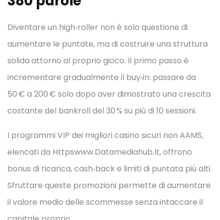
380 parole
Diventare un high‑roller non è solo questione di
aumentare le puntate, ma di costruire una struttura
solida attorno al proprio gioco. Il primo passo è
incrementare gradualmente il buy‑in: passare da
50 € a 200 € solo dopo aver dimostrato una crescita
costante del bankroll del 30 % su più di 10 sessioni.
I programmi VIP dei migliori casino sicuri non AAMS,
elencati da Httpswww.Datamediahub.It, offrono
bonus di ricarica, cash‑back e limiti di puntata più alti.
Sfruttare queste promozioni permette di aumentare
il valore medio delle scommesse senza intaccare il
capitale proprio.