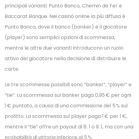
principali varianti: Punto Banco, Chemin de Fer e
Baccarat Banque. Nei casinò online la più diffusa è
Punto Banco, dove il banco (banker) e il giocatore
(player) sono semplici opzioni di scommessa,
mentre le altre due varianti introducono un ruolo
attivo del giocatore nella decisione di distribuire le
carte.
Le tre scommesse possibili sono “banker”, “player” e
“tie”. La scommessa sul banker paga 0,95 € per ogni
1 € puntato, a causa di una commissione del 5 % sul
profitto. La scommessa sul player paga 1 € per 1 €,
mentre il “tie” offre un payout di 8 : 1 o 9 : 1, ma con una
probabilità di vittoria inferiore al 5 %.