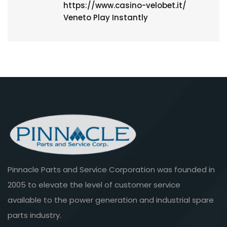
https://www.casino-velobet.it/
Veneto Play Instantly
Pinnacle Parts and Service Corporation was founded in
2005 to elevate the level of customer service
available to the power generation and industrial spare
parts industry.