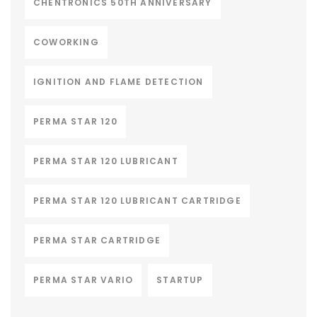
CHENTRONICS 50TH ANNIVERSARY
COWORKING
IGNITION AND FLAME DETECTION
PERMA STAR 120
PERMA STAR 120 LUBRICANT
PERMA STAR 120 LUBRICANT CARTRIDGE
PERMA STAR CARTRIDGE
PERMA STAR VARIO
STARTUP