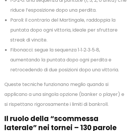
1‑3‑2‑6: una sequenza di puntate (1, 3, 2, 6 unità) che
riduce l’esposizione dopo una perdita.
Paroli: il contrario del Martingale, raddoppia la
puntata dopo ogni vittoria, ideale per sfruttare
streak di vincite.
Fibonacci: segue la sequenza 1‑1‑2‑3‑5‑8,
aumentando la puntata dopo ogni perdita e
retrocedendo di due posizioni dopo una vittoria.
Queste tecniche funzionano meglio quando si
applicano a una singola opzione (banker o player) e
si rispettano rigorosamente i limiti di bankroll.
Il ruolo della “scommessa
laterale” nei tornei – 130 parole