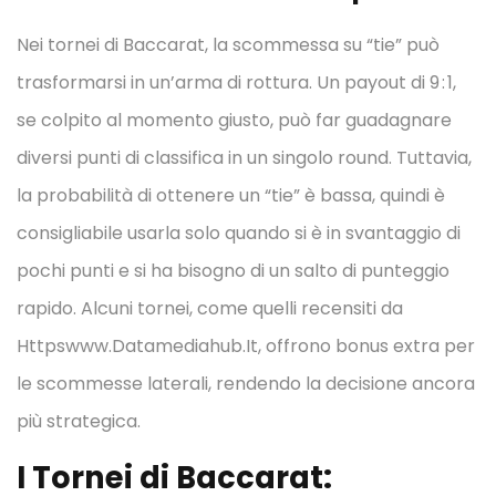
Nei tornei di Baccarat, la scommessa su “tie” può
trasformarsi in un’arma di rottura. Un payout di 9 : 1,
se colpito al momento giusto, può far guadagnare
diversi punti di classifica in un singolo round. Tuttavia,
la probabilità di ottenere un “tie” è bassa, quindi è
consigliabile usarla solo quando si è in svantaggio di
pochi punti e si ha bisogno di un salto di punteggio
rapido. Alcuni tornei, come quelli recensiti da
Httpswww.Datamediahub.It, offrono bonus extra per
le scommesse laterali, rendendo la decisione ancora
più strategica.
I Tornei di Baccarat: