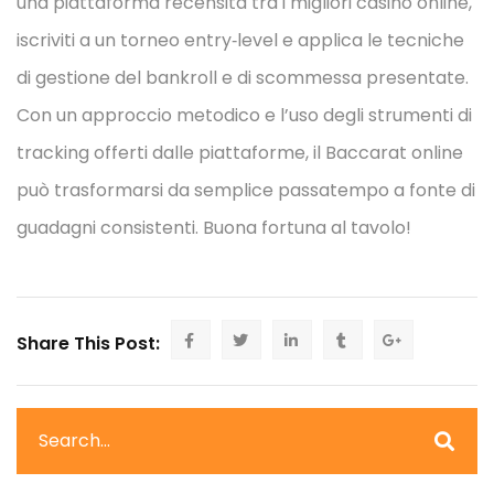
una piattaforma recensita tra i migliori casino online,
iscriviti a un torneo entry‑level e applica le tecniche
di gestione del bankroll e di scommessa presentate.
Con un approccio metodico e l’uso degli strumenti di
tracking offerti dalle piattaforme, il Baccarat online
può trasformarsi da semplice passatempo a fonte di
guadagni consistenti. Buona fortuna al tavolo!
Share This Post: