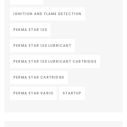
IGNITION AND FLAME DETECTION
PERMA STAR 120
PERMA STAR 120 LUBRICANT
PERMA STAR 120 LUBRICANT CARTRIDGE
PERMA STAR CARTRIDGE
PERMA STAR VARIO
STARTUP