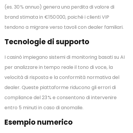
(es. 30 % annuo) genera una perdita di valore di
brand stimata in €150 000, poiché i clienti VIP
tendono a migrare verso tavoli con dealer familiari.
Tecnologie di supporto
I casinò impiegano sistemi di monitoring basati su AI
per analizzare in tempo reale il tono di voce, la
velocità di risposta e la conformità normativa del
dealer. Queste piattaforme riducono gli errori di
compliance del 23 % e consentono di intervenire
entro 5 minuti in caso di anomalie.
Esempio numerico