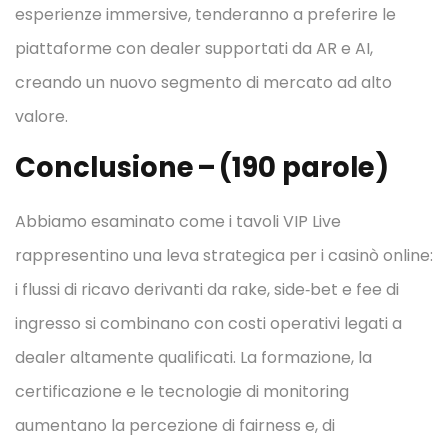
esperienze immersive, tenderanno a preferire le
piattaforme con dealer supportati da AR e AI,
creando un nuovo segmento di mercato ad alto
valore.
Conclusione – (190 parole)
Abbiamo esaminato come i tavoli VIP Live
rappresentino una leva strategica per i casinò online:
i flussi di ricavo derivanti da rake, side‑bet e fee di
ingresso si combinano con costi operativi legati a
dealer altamente qualificati. La formazione, la
certificazione e le tecnologie di monitoring
aumentano la percezione di fairness e, di