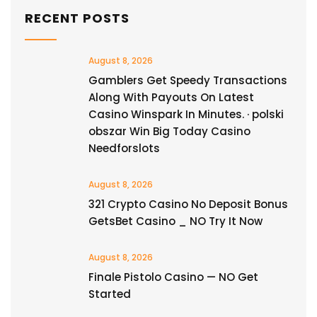
RECENT POSTS
August 8, 2026
Gamblers Get Speedy Transactions
Along With Payouts On Latest
Casino Winspark In Minutes. · polski
obszar Win Big Today Casino
Needforslots
August 8, 2026
321 Crypto Casino No Deposit Bonus
GetsBet Casino _ NO Try It Now
August 8, 2026
Finale Pistolo Casino — NO Get
Started