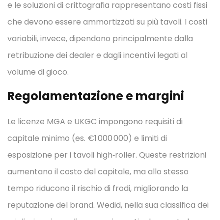
e le soluzioni di crittografia rappresentano costi fissi
che devono essere ammortizzati su più tavoli. I costi
variabili, invece, dipendono principalmente dalla
retribuzione dei dealer e dagli incentivi legati al
volume di gioco.
Regolamentazione e margini
Le licenze MGA e UKGC impongono requisiti di
capitale minimo (es. €1 000 000) e limiti di
esposizione per i tavoli high‑roller. Queste restrizioni
aumentano il costo del capitale, ma allo stesso
tempo riducono il rischio di frodi, migliorando la
reputazione del brand. Wedid, nella sua classifica dei