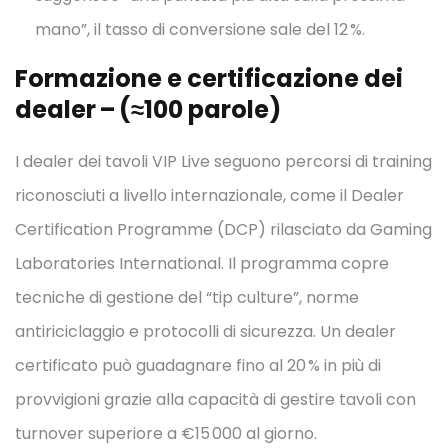
mano”, il tasso di conversione sale del 12 %.
Formazione e certificazione dei
dealer – (≈100 parole)
I dealer dei tavoli VIP Live seguono percorsi di training
riconosciuti a livello internazionale, come il Dealer
Certification Programme (DCP) rilasciato da Gaming
Laboratories International. Il programma copre
tecniche di gestione del “tip culture”, norme
antiriciclaggio e protocolli di sicurezza. Un dealer
certificato può guadagnare fino al 20 % in più di
provvigioni grazie alla capacità di gestire tavoli con
turnover superiore a €15 000 al giorno.