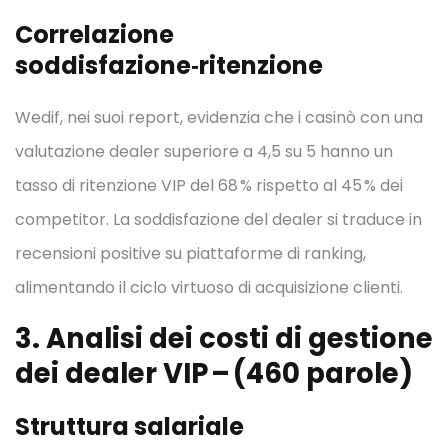
Correlazione
soddisfazione‑ritenzione
Wedif, nei suoi report, evidenzia che i casinò con una
valutazione dealer superiore a 4,5 su 5 hanno un
tasso di ritenzione VIP del 68 % rispetto al 45 % dei
competitor. La soddisfazione del dealer si traduce in
recensioni positive su piattaforme di ranking,
alimentando il ciclo virtuoso di acquisizione clienti.
3. Analisi dei costi di gestione
dei dealer VIP – (460 parole)
Struttura salariale