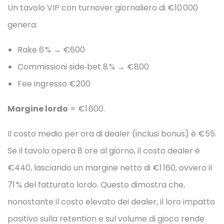
Un tavolo VIP con turnover giornaliero di €10 000
genera:
Rake 6 % → €600
Commissioni side‑bet 8 % → €800
Fee ingresso €200
Margine lordo
= €1 600.
Il costo medio per ora di dealer (inclusi bonus) è €55.
Se il tavolo opera 8 ore al giorno, il costo dealer è
€440, lasciando un margine netto di €1 160, ovvero il
71 % del fatturato lordo. Questo dimostra che,
nonostante il costo elevato dei dealer, il loro impatto
positivo sulla retention e sul volume di gioco rende