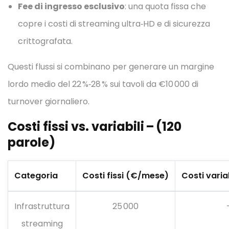
Fee di ingresso esclusivo
: una quota fissa che
copre i costi di streaming ultra‑HD e di sicurezza
crittografata.
Questi flussi si combinano per generare un margine
lordo medio del 22 %‑28 % sui tavoli da €10 000 di
turnover giornaliero.
Costi fissi vs. variabili – (120
parole)
Categoria
Costi fissi (€/mese)
Costi varia
Infrastruttura
25 000
streaming