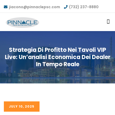
jiacono@pinnaclepsc.com
(732) 237-8880
Strategia Di Profitto Nei Tavoli VIP
Live: Un’analisi Economica Dei Dealer
In Tempo Reale
JULY 10, 2025