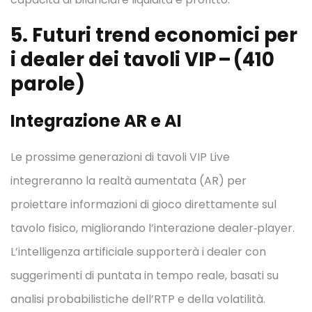
5. Futuri trend economici per
i dealer dei tavoli VIP – (410
parole)
Integrazione AR e AI
Le prossime generazioni di tavoli VIP Live
integreranno la realtà aumentata (AR) per
proiettare informazioni di gioco direttamente sul
tavolo fisico, migliorando l’interazione dealer‑player.
L’intelligenza artificiale supporterà i dealer con
suggerimenti di puntata in tempo reale, basati su
analisi probabilistiche dell’RTP e della volatilità.