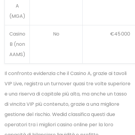
A
(MGA)
Casino
No
€45 000
B (non
AAMS)
Il confronto evidenzia che il Casino A, grazie ai tavoli
VIP Live, registra un turnover quasi tre volte superiore
e una riserva di capitale più alta, ma anche un tasso
di vincita VIP più contenuto, grazie a una migliore
gestione del rischio. Wedid classifica questi due
operatori tra i migliori casino online per la loro
capacità di bilanciare liquidità e profitto.