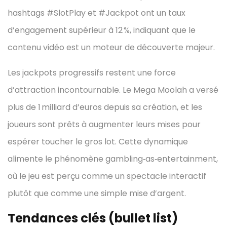
hashtags #SlotPlay et #Jackpot ont un taux
d’engagement supérieur à 12 %, indiquant que le
contenu vidéo est un moteur de découverte majeur.
Les jackpots progressifs restent une force
d’attraction incontournable. Le Mega Moolah a versé
plus de 1 milliard d’euros depuis sa création, et les
joueurs sont prêts à augmenter leurs mises pour
espérer toucher le gros lot. Cette dynamique
alimente le phénomène gambling‑as‑entertainment,
où le jeu est perçu comme un spectacle interactif
plutôt que comme une simple mise d’argent.
Tendances clés (bullet list)