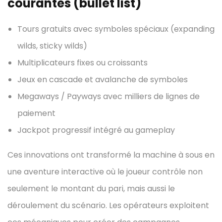
courantes (bullet list)
Tours gratuits avec symboles spéciaux (expanding
wilds, sticky wilds)
Multiplicateurs fixes ou croissants
Jeux en cascade et avalanche de symboles
Megaways / Payways avec milliers de lignes de
paiement
Jackpot progressif intégré au gameplay
Ces innovations ont transformé la machine à sous en
une aventure interactive où le joueur contrôle non
seulement le montant du pari, mais aussi le
déroulement du scénario. Les opérateurs exploitent