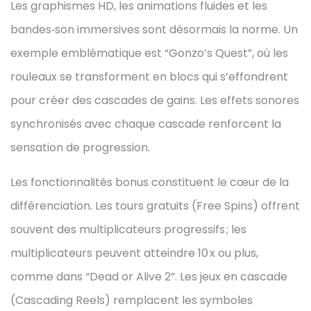
Les graphismes HD, les animations fluides et les
bandes‑son immersives sont désormais la norme. Un
exemple emblématique est “Gonzo’s Quest”, où les
rouleaux se transforment en blocs qui s’effondrent
pour créer des cascades de gains. Les effets sonores
synchronisés avec chaque cascade renforcent la
sensation de progression.
Les fonctionnalités bonus constituent le cœur de la
différenciation. Les tours gratuits (Free Spins) offrent
souvent des multiplicateurs progressifs ; les
multiplicateurs peuvent atteindre 10 x ou plus,
comme dans “Dead or Alive 2”. Les jeux en cascade
(Cascading Reels) remplacent les symboles