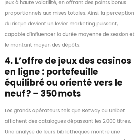
jeux à haute volatilité, en offrant des points bonus
proportionnels aux mises totales. Ainsi, la perception
du risque devient un levier marketing puissant,
capable d’influencer la durée moyenne de session et
le montant moyen des dépôts.
4. L’offre de jeux des casinos
en ligne : portefeuille
équilibré ou orienté vers le
neuf ? – 350 mots
Les grands opérateurs tels que Betway ou Unibet
affichent des catalogues dépassant les 2 000 titres.
Une analyse de leurs bibliothèques montre une