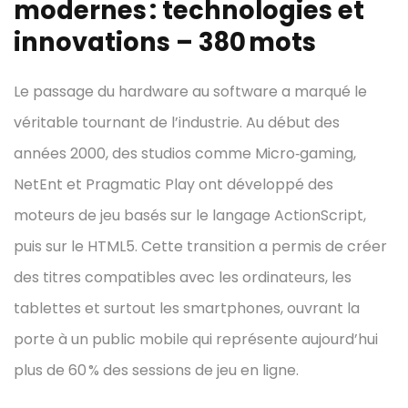
modernes : technologies et
innovations – 380 mots
Le passage du hardware au software a marqué le
véritable tournant de l’industrie. Au début des
années 2000, des studios comme Micro‑gaming,
NetEnt et Pragmatic Play ont développé des
moteurs de jeu basés sur le langage ActionScript,
puis sur le HTML5. Cette transition a permis de créer
des titres compatibles avec les ordinateurs, les
tablettes et surtout les smartphones, ouvrant la
porte à un public mobile qui représente aujourd’hui
plus de 60 % des sessions de jeu en ligne.