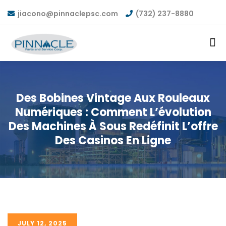
jiacono@pinnaclepsc.com
(732) 237-8880
Des Bobines Vintage Aux Rouleaux
Numériques : Comment L’évolution
Des Machines À Sous Redéfinit L’offre
Des Casinos En Ligne
JULY 12, 2025