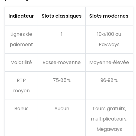
Indicateur
Slots classiques
Slots modernes
Lignes de
1
10‑≥ 100 ou
paiement
Payways
Volatilité
Basse‑moyenne
Moyenne‑élevée
RTP
75‑85 %
96‑98 %
moyen
Bonus
Aucun
Tours gratuits,
multiplicateurs,
Megaways