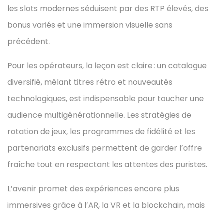
les slots modernes séduisent par des RTP élevés, des
bonus variés et une immersion visuelle sans
précédent.
Pour les opérateurs, la leçon est claire : un catalogue
diversifié, mêlant titres rétro et nouveautés
technologiques, est indispensable pour toucher une
audience multigénérationnelle. Les stratégies de
rotation de jeux, les programmes de fidélité et les
partenariats exclusifs permettent de garder l’offre
fraîche tout en respectant les attentes des puristes.
L’avenir promet des expériences encore plus
immersives grâce à l’AR, la VR et la blockchain, mais