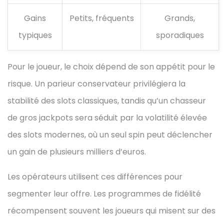
Gains
Petits, fréquents
Grands,
typiques
sporadiques
Pour le joueur, le choix dépend de son appétit pour le
risque. Un parieur conservateur privilégiera la
stabilité des slots classiques, tandis qu’un chasseur
de gros jackpots sera séduit par la volatilité élevée
des slots modernes, où un seul spin peut déclencher
un gain de plusieurs milliers d’euros.
Les opérateurs utilisent ces différences pour
segmenter leur offre. Les programmes de fidélité
récompensent souvent les joueurs qui misent sur des