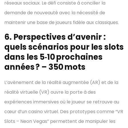
réseaux sociaux. Le défi consiste à concilier la
demande de nouveauté avec la nécessité de
maintenir une base de joueurs fidèle aux classiques.
6. Perspectives d’avenir :
quels scénarios pour les slots
dans les 5‑10 prochaines
années ? – 350 mots
L’avènement de la réalité augmentée (AR) et de la
réalité virtuelle (VR) ouvre la porte à des
expériences immersives où le joueur se retrouve au
cœur d’un casino virtuel. Des prototypes comme “VR
Slots – Neon Vegas” permettent de manipuler les