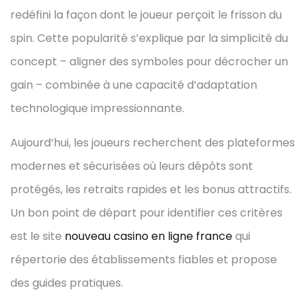
redéfini la façon dont le joueur perçoit le frisson du
spin. Cette popularité s’explique par la simplicité du
concept – aligner des symboles pour décrocher un
gain – combinée à une capacité d’adaptation
technologique impressionnante.
Aujourd’hui, les joueurs recherchent des plateformes
modernes et sécurisées où leurs dépôts sont
protégés, les retraits rapides et les bonus attractifs.
Un bon point de départ pour identifier ces critères
est le site
nouveau casino en ligne france
qui
répertorie des établissements fiables et propose
des guides pratiques.