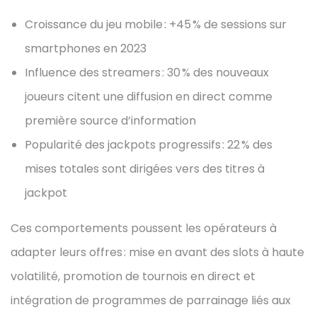
Croissance du jeu mobile : +45 % de sessions sur
smartphones en 2023
Influence des streamers : 30 % des nouveaux
joueurs citent une diffusion en direct comme
première source d’information
Popularité des jackpots progressifs : 22 % des
mises totales sont dirigées vers des titres à
jackpot
Ces comportements poussent les opérateurs à
adapter leurs offres : mise en avant des slots à haute
volatilité, promotion de tournois en direct et
intégration de programmes de parrainage liés aux