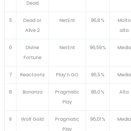
Dead
5
Dead or
NetEnt
96,8 %
Molto
Alive 2
alta
6
Divine
NetEnt
96,59 %
Media
Fortune
7
Reactoonz
Play’n GO
96,5 %
Media
8
Bonanza
Pragmatic
96,0 %
Alta
Play
9
Wolf Gold
Pragmatic
96,01 %
Media
Play