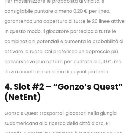
Per massimizzare le probabilità di vincita, è
consigliabile puntare almeno 0,20 € per linea,
garantendo una copertura di tutte le 20 linee attive.
In questo modo, il giocatore partecipa a tutte le
combinazioni potenziali e aumenta la probabilità di
attivare la ruota. Chi preferisce un approccio più
conservativo può optare per puntate di 0,10 €, ma
dovrà accettare un ritmo di payout più lento.
4. Slot #2 – “Gonzo’s Quest”
(NetEnt)
Gonzo’s Quest trasporta i giocatori nella giungla
sudamericana alla ricerca della città d’oro, El