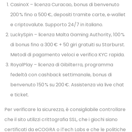
CasinoX – licenza Curacao, bonus di benvenuto
200 % fino a 500 €, depositi tramite carte, e‑wallet
e criptovalute. Supporto 24/7 in italiano.
LuckySpin – licenza Malta Gaming Authority, 100 %
di bonus fino a 300 € + 50 giri gratuiti su Starburst.
Metodi di pagamento veloci e verifica KYC rapida.
RoyalPlay – licenza di Gibilterra, programma
fedeltà con cashback settimanale, bonus di
benvenuto 150 % su 200 €. Assistenza via live chat
e ticket.
Per verificare la sicurezza, è consigliabile controllare
che il sito utilizzi crittografia SSL, che i giochi siano
certificati da eCOGRA o iTech Labs e che le politiche