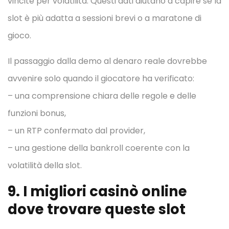
vincite per volatilità. Questi dati aiutano a capire se la
slot è più adatta a sessioni brevi o a maratone di
gioco.
Il passaggio dalla demo al denaro reale dovrebbe
avvenire solo quando il giocatore ha verificato:
– una comprensione chiara delle regole e delle
funzioni bonus,
– un RTP confermato dal provider,
– una gestione della bankroll coerente con la
volatilità della slot.
9. I migliori casinò online
dove trovare queste slot