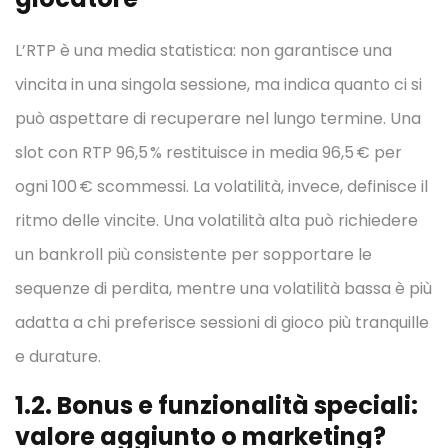
L’RTP è una media statistica: non garantisce una
vincita in una singola sessione, ma indica quanto ci si
può aspettare di recuperare nel lungo termine. Una
slot con RTP 96,5 % restituisce in media 96,5 € per
ogni 100 € scommessi. La volatilità, invece, definisce il
ritmo delle vincite. Una volatilità alta può richiedere
un bankroll più consistente per sopportare le
sequenze di perdita, mentre una volatilità bassa è più
adatta a chi preferisce sessioni di gioco più tranquille
e durature.
1.2. Bonus e funzionalità speciali:
valore aggiunto o marketing?