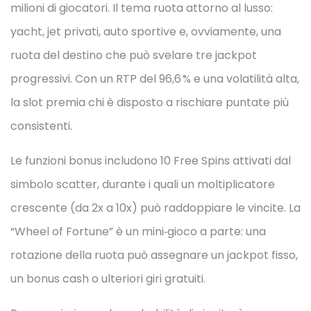
milioni di giocatori. Il tema ruota attorno al lusso:
yacht, jet privati, auto sportive e, ovviamente, una
ruota del destino che può svelare tre jackpot
progressivi. Con un RTP del 96,6 % e una volatilità alta,
la slot premia chi è disposto a rischiare puntate più
consistenti.
Le funzioni bonus includono 10 Free Spins attivati dal
simbolo scatter, durante i quali un moltiplicatore
crescente (da 2x a 10x) può raddoppiare le vincite. La
“Wheel of Fortune” è un mini‑gioco a parte: una
rotazione della ruota può assegnare un jackpot fisso,
un bonus cash o ulteriori giri gratuiti.