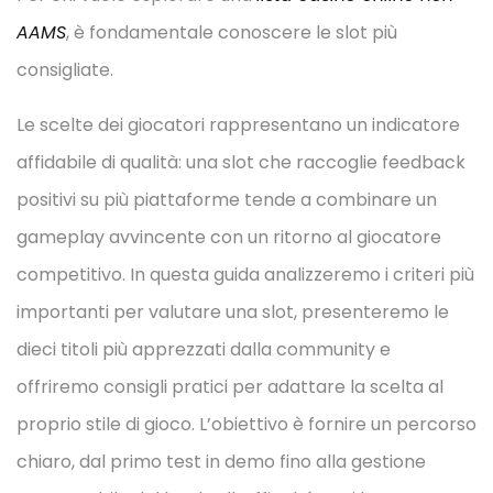
AAMS
, è fondamentale conoscere le slot più
consigliate.
Le scelte dei giocatori rappresentano un indicatore
affidabile di qualità: una slot che raccoglie feedback
positivi su più piattaforme tende a combinare un
gameplay avvincente con un ritorno al giocatore
competitivo. In questa guida analizzeremo i criteri più
importanti per valutare una slot, presenteremo le
dieci titoli più apprezzati dalla community e
offriremo consigli pratici per adattare la scelta al
proprio stile di gioco. L’obiettivo è fornire un percorso
chiaro, dal primo test in demo fino alla gestione