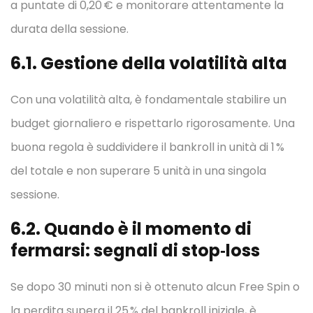
a puntate di 0,20 € e monitorare attentamente la
durata della sessione.
6.1. Gestione della volatilità alta
Con una volatilità alta, è fondamentale stabilire un
budget giornaliero e rispettarlo rigorosamente. Una
buona regola è suddividere il bankroll in unità di 1 %
del totale e non superare 5 unità in una singola
sessione.
6.2. Quando è il momento di
fermarsi: segnali di stop‑loss
Se dopo 30 minuti non si è ottenuto alcun Free Spin o
la perdita supera il 25 % del bankroll iniziale, è