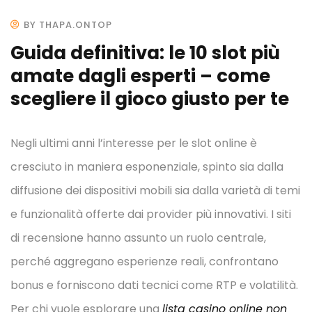
BY THAPA.ONTOP
Guida definitiva: le 10 slot più
amate dagli esperti – come
scegliere il gioco giusto per te
Negli ultimi anni l’interesse per le slot online è
cresciuto in maniera esponenziale, spinto sia dalla
diffusione dei dispositivi mobili sia dalla varietà di temi
e funzionalità offerte dai provider più innovativi. I siti
di recensione hanno assunto un ruolo centrale,
perché aggregano esperienze reali, confrontano
bonus e forniscono dati tecnici come RTP e volatilità.
Per chi vuole esplorare una
lista casino online non