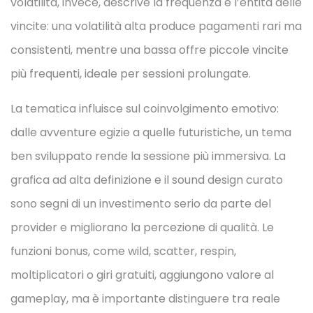
volatilità, invece, descrive la frequenza e l’entità delle
vincite: una volatilità alta produce pagamenti rari ma
consistenti, mentre una bassa offre piccole vincite
più frequenti, ideale per sessioni prolungate.
La tematica influisce sul coinvolgimento emotivo:
dalle avventure egizie a quelle futuristiche, un tema
ben sviluppato rende la sessione più immersiva. La
grafica ad alta definizione e il sound design curato
sono segni di un investimento serio da parte del
provider e migliorano la percezione di qualità. Le
funzioni bonus, come wild, scatter, respin,
moltiplicatori o giri gratuiti, aggiungono valore al
gameplay, ma è importante distinguere tra reale