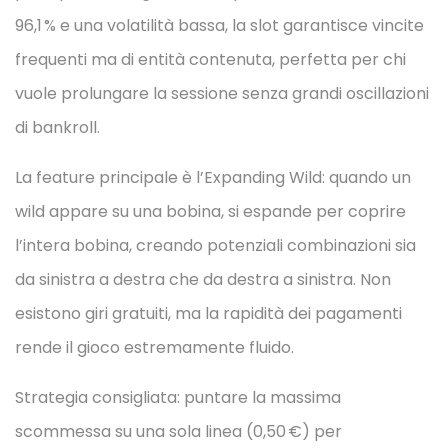
96,1 % e una volatilità bassa, la slot garantisce vincite
frequenti ma di entità contenuta, perfetta per chi
vuole prolungare la sessione senza grandi oscillazioni
di bankroll.
La feature principale è l’Expanding Wild: quando un
wild appare su una bobina, si espande per coprire
l’intera bobina, creando potenziali combinazioni sia
da sinistra a destra che da destra a sinistra. Non
esistono giri gratuiti, ma la rapidità dei pagamenti
rende il gioco estremamente fluido.
Strategia consigliata: puntare la massima
scommessa su una sola linea (0,50 €) per