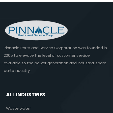
Pinnacle Parts and Service Corporation was founded in
2005 to elevate the level of customer service
available to the power generation and industrial spare
parts industry.
ALL INDUSTRIES
Waste water