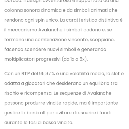
Dorado. Il design avventuroso è supportato da una
colonna sonora dinamica e da simboli animati che
rendono ogni spin unico. La caratteristica distintiva è
il meccanismo Avalanche: i simboli cadono e, se
formano una combinazione vincente, scoppiano,
facendo scendere nuovi simboli e generando
moltiplicatori progressivi (da 1x a 5x).
Con un RTP del 95,97 % e una volatilità media, la slot è
adatta a giocatori che desiderano un equilibrio tra
rischio e ricompensa. Le sequenze di Avalanche
possono produrre vincite rapide, ma è importante
gestire la bankroll per evitare di esaurire i fondi
durante le fasi di bassa vincita.