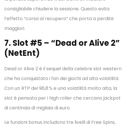
consigliabile chiudere la sessione. Questo evita
l’effetto “corsa al recupero” che porta a perdite
maggiori.
7. Slot #5 – “Dead or Alive 2”
(NetEnt)
Dead or Alive 2 è il sequel della celebre slot western
che ha conquistato i fan dei giochi ad alta volatilità.
Con un RTP del 96,8 % e una volatilità molto alta, la
slot è pensata per i high roller che cercano jackpot
di centinaia di migliaia di euro.
Le funzioni bonus includono tre livelli di Free Spins,