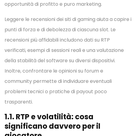
opportunità di profitto e puro marketing.
Leggere le recensioni dei siti di gaming aiuta a capire i
punti di forza e di debolezza di ciascuna slot. Le
recensioni più affidabili includono dati su RTP
verificati, esempi di sessioni reali e una valutazione
della stabilità del software su diversi dispositivi.
Inoltre, confrontare le opinioni su forum e
community permette di individuare eventuali
problemi tecnici o pratiche di payout poco
trasparenti.
1.1. RTP e volatilità: cosa
significano davvero per il
giocatore