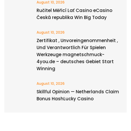
August 10, 2026
Ručitel Měřicí Lať Casino eCasino
Česká republika Win Big Today
August 10, 2026
Zertifikat , Unvoreingenommenheit ,
Und Verantwortlich Für Spielen
Werkzeuge magnetschmuck-
4you.de – deutsches Gebiet Start
Winning
August 10, 2026
Skillful Opinion — Netherlands Claim
Bonus HashLucky Casino