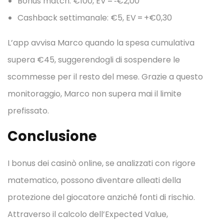
Bonus match: €100, EV = ‑€2,00
Cashback settimanale: €5, EV = +€0,30
L’app avvisa Marco quando la spesa cumulativa
supera €45, suggerendogli di sospendere le
scommesse per il resto del mese. Grazie a questo
monitoraggio, Marco non supera mai il limite
prefissato.
Conclusione
I bonus dei casinò online, se analizzati con rigore
matematico, possono diventare alleati della
protezione del giocatore anziché fonti di rischio.
Attraverso il calcolo dell’Expected Value,