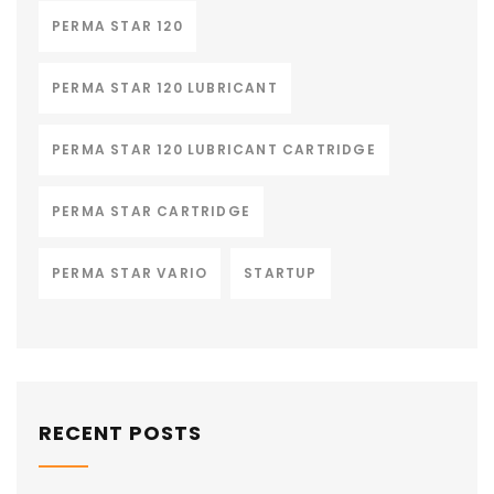
PERMA STAR 120
PERMA STAR 120 LUBRICANT
PERMA STAR 120 LUBRICANT CARTRIDGE
PERMA STAR CARTRIDGE
PERMA STAR VARIO
STARTUP
RECENT POSTS