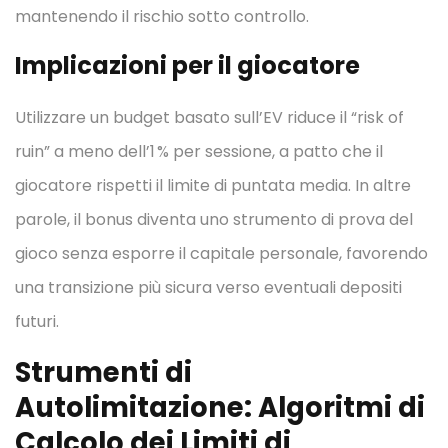
mantenendo il rischio sotto controllo.
Implicazioni per il giocatore
Utilizzare un budget basato sull’EV riduce il “risk of
ruin” a meno dell’1 % per sessione, a patto che il
giocatore rispetti il limite di puntata media. In altre
parole, il bonus diventa uno strumento di prova del
gioco senza esporre il capitale personale, favorendo
una transizione più sicura verso eventuali depositi
futuri.
Strumenti di
Autolimitazione: Algoritmi di
Calcolo dei Limiti di