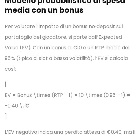
Modello probabilistico di spesa
media con un bonus
Per valutare l’impatto di un bonus no‑deposit sul
portafoglio del giocatore, si parte dall’Expected
Value (EV). Con un bonus di €10 e un RTP medio del
96 % (tipico di slot a bassa volatilità), l’EV si calcola
così:
[
EV = Bonus \times (RTP – 1) = 10 \times (0.96 – 1) =
-0,40 \, € .
]
L’EV negativo indica una perdita attesa di €0,40, ma il