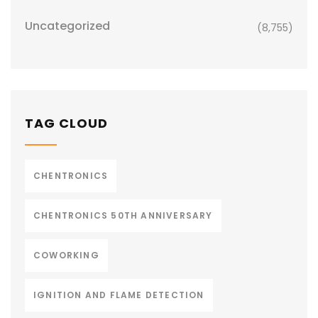
Uncategorized
(8,755)
TAG CLOUD
CHENTRONICS
CHENTRONICS 50TH ANNIVERSARY
COWORKING
IGNITION AND FLAME DETECTION