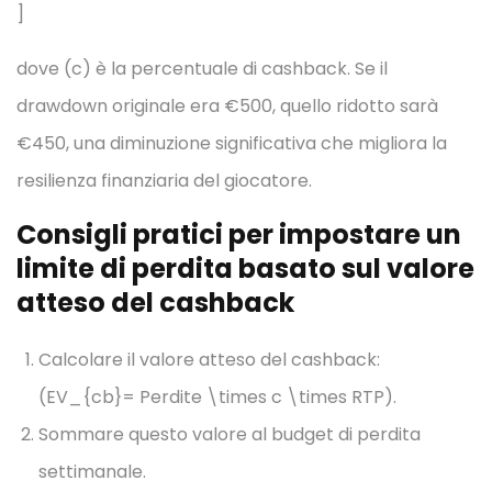
]
dove (c) è la percentuale di cashback. Se il
drawdown originale era €500, quello ridotto sarà
€450, una diminuzione significativa che migliora la
resilienza finanziaria del giocatore.
Consigli pratici per impostare un
limite di perdita basato sul valore
atteso del cashback
Calcolare il valore atteso del cashback:
(EV_{cb}= Perdite \times c \times RTP).
Sommare questo valore al budget di perdita
settimanale.