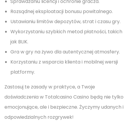
Sprawdzaniu licencji i ochronie gracza.
Rozsądnej eksploatacji bonusu powitalnego.
Ustawianiu limitów depozytów, strat i czasu gry.
Wykorzystaniu szybkich metod płatności, takich
jak BLIK.
Gra w gry na żywo dla autentycznej atmosfery.
Korzystaniu z wsparcia klienta i mobilnej wersji
platformy.
Zastosuj te zasady w praktyce, a Twoje
doświadczenia w Totalcasino Casino będą nie tylko
emocjonujące, ale i bezpieczne. Życzymy udanych i
odpowiedzialnych rozgrywek!