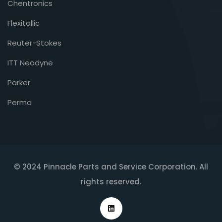
Chentronics
Flexitallic
Reuter-Stokes
ITT Neodyne
Parker
Perma
© 2024 Pinnacle Parts and Service Corporation. All
rights reserved.