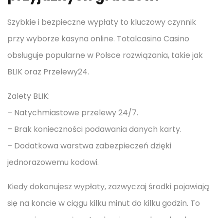
Szybkie i bezpieczne wypłaty to kluczowy czynnik
przy wyborze kasyna online. Totalcasino Casino
obsługuje popularne w Polsce rozwiązania, takie jak
BLIK oraz Przelewy24.
Zalety BLIK:
– Natychmiastowe przelewy 24/7.
– Brak konieczności podawania danych karty.
– Dodatkowa warstwa zabezpieczeń dzięki
jednorazowemu kodowi.
Kiedy dokonujesz wypłaty, zazwyczaj środki pojawiają
się na koncie w ciągu kilku minut do kilku godzin. To