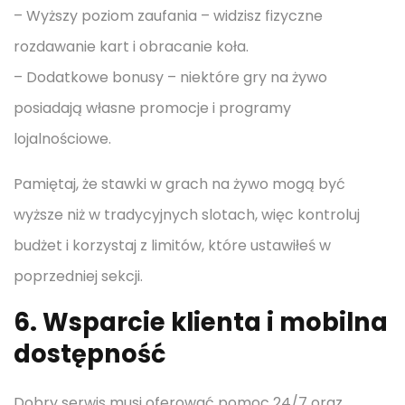
– Wyższy poziom zaufania – widzisz fizyczne
rozdawanie kart i obracanie koła.
– Dodatkowe bonusy – niektóre gry na żywo
posiadają własne promocje i programy
lojalnościowe.
Pamiętaj, że stawki w grach na żywo mogą być
wyższe niż w tradycyjnych slotach, więc kontroluj
budżet i korzystaj z limitów, które ustawiłeś w
poprzedniej sekcji.
6. Wsparcie klienta i mobilna
dostępność
Dobry serwis musi oferować pomoc 24/7 oraz