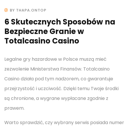
BY THAPA.ONTOP
6 Skutecznych Sposobów na
Bezpieczne Granie w
Totalcasino Casino
Legalne gry hazardowe w Polsce muszą mieć
zezwolenie Ministerstwa Finansów. Totalcasino
Casino działa pod tym nadzorem, co gwarantuje
przejrzystość i uczciwość. Dzięki temu Twoje środki
są chronione, a wygrane wypłacane zgodnie z
prawem.
Warto sprawdzić, czy wybrany serwis posiada numer