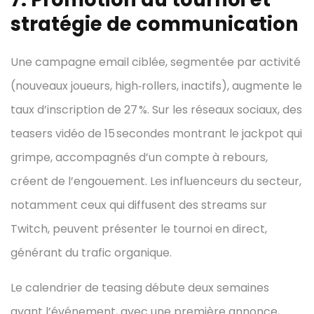
stratégie de communication
Une campagne email ciblée, segmentée par activité
(nouveaux joueurs, high‑rollers, inactifs), augmente le
taux d’inscription de 27 %. Sur les réseaux sociaux, des
teasers vidéo de 15 secondes montrant le jackpot qui
grimpe, accompagnés d’un compte à rebours,
créent de l’engouement. Les influenceurs du secteur,
notamment ceux qui diffusent des streams sur
Twitch, peuvent présenter le tournoi en direct,
générant du trafic organique.
Le calendrier de teasing débute deux semaines
avant l’événement, avec une première annonce,