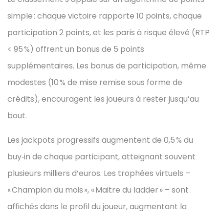
simple : chaque victoire rapporte 10 points, chaque
participation 2 points, et les paris à risque élevé (RTP
< 95 %) offrent un bonus de 5 points
supplémentaires. Les bonus de participation, même
modestes (10 % de mise remise sous forme de
crédits), encouragent les joueurs à rester jusqu’au
bout.
Les jackpots progressifs augmentent de 0,5 % du
buy‑in de chaque participant, atteignant souvent
plusieurs milliers d’euros. Les trophées virtuels –
« Champion du mois », « Maitre du ladder » – sont
affichés dans le profil du joueur, augmentant la