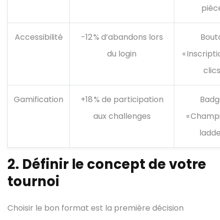
pièc
Accessibilité
-12 % d’abandons lors
Bout
du login
« Inscript
clics
Gamification
+18 % de participation
Badg
aux challenges
« Champ
ladde
2. Définir le concept de votre
tournoi
Choisir le bon format est la première décision