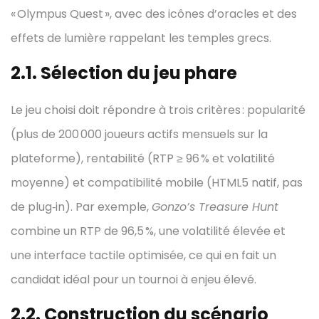
« Olympus Quest », avec des icônes d’oracles et des
effets de lumière rappelant les temples grecs.
2.1. Sélection du jeu phare
Le jeu choisi doit répondre à trois critères : popularité
(plus de 200 000 joueurs actifs mensuels sur la
plateforme), rentabilité (RTP ≥ 96 % et volatilité
moyenne) et compatibilité mobile (HTML5 natif, pas
de plug‑in). Par exemple,
Gonzo’s Treasure Hunt
combine un RTP de 96,5 %, une volatilité élevée et
une interface tactile optimisée, ce qui en fait un
candidat idéal pour un tournoi à enjeu élevé.
2.2. Construction du scénario