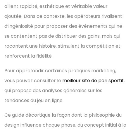
allient rapidité, esthétique et véritable valeur
ajoutée. Dans ce contexte, les opérateurs rivalisent
d’ingéniosité pour proposer des événements qui ne
se contentent pas de distribuer des gains, mais qui
racontent une histoire, stimulent la compétition et
renforcent la fidélité.
Pour approfondir certaines pratiques marketing,
vous pouvez consulter le
meilleur site de pari sportif
,
qui propose des analyses générales sur les
tendances du jeu en ligne.
Ce guide décortique la façon dont la philosophie du
design influence chaque phase, du concept initial à la