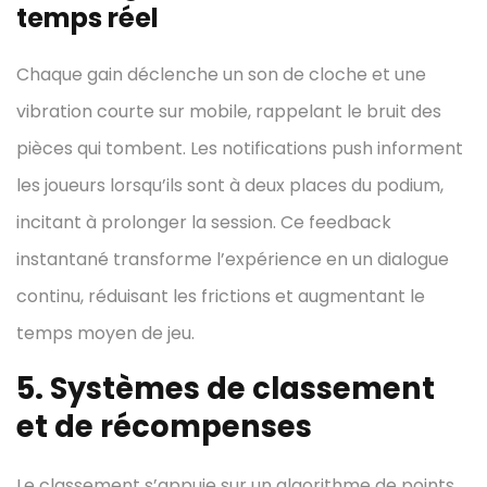
temps réel
Chaque gain déclenche un son de cloche et une
vibration courte sur mobile, rappelant le bruit des
pièces qui tombent. Les notifications push informent
les joueurs lorsqu’ils sont à deux places du podium,
incitant à prolonger la session. Ce feedback
instantané transforme l’expérience en un dialogue
continu, réduisant les frictions et augmentant le
temps moyen de jeu.
5. Systèmes de classement
et de récompenses
Le classement s’appuie sur un algorithme de points