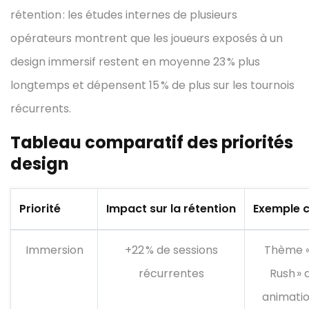
rétention : les études internes de plusieurs
opérateurs montrent que les joueurs exposés à un
design immersif restent en moyenne 23 % plus
longtemps et dépensent 15 % de plus sur les tournois
récurrents.
Tableau comparatif des priorités
design
Priorité
Impact sur la rétention
Exemple 
Immersion
+22 % de sessions
Thème «
récurrentes
Rush » 
animati