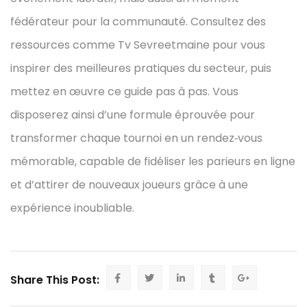
fédérateur pour la communauté. Consultez des
ressources comme Tv Sevreetmaine pour vous
inspirer des meilleures pratiques du secteur, puis
mettez en œuvre ce guide pas à pas. Vous
disposerez ainsi d’une formule éprouvée pour
transformer chaque tournoi en un rendez‑vous
mémorable, capable de fidéliser les parieurs en ligne
et d’attirer de nouveaux joueurs grâce à une
expérience inoubliable.
Share This Post: