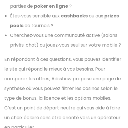
parties de
poker en ligne
?
Êtes‑vous sensible aux
cashbacks
ou aux
prizes
pools
de tournois ?
Cherchez‑vous une communauté active (salons
privés, chat) ou jouez‑vous seul sur votre mobile ?
En répondant à ces questions, vous pouvez identifier
le site qui répond le mieux à vos besoins. Pour
comparer les offres, Adsshow propose une page de
synthèse où vous pouvez filtrer les casinos selon le
type de bonus, la licence et les options mobiles.
C’est un point de départ neutre qui vous aide à faire
un choix éclairé sans être orienté vers un opérateur
en particulier.