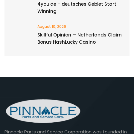
4you.de – deutsches Gebiet Start
Winning
August 10, 2026
Skillful Opinion — Netherlands Claim
Bonus HashLucky Casino
Pinnacle Parts and Service Corporation was founded in