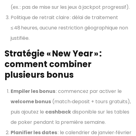
(ex. : pas de mise sur les jeux à jackpot progressif).
Politique de retrait claire : délai de traitement
≤ 48 heures, aucune restriction géographique non
justifiée.
Stratégie « New Year » :
comment combiner
plusieurs bonus
Empiler les bonus
: commencez par activer le
welcome bonus
(match‑deposit + tours gratuits),
puis ajoutez le
cashback
disponible sur les tables
de poker pendant la première semaine.
Planifier les dates
: le calendrier de janvier‑février