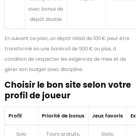
avec bonus de
dépôt double
En suivant ce plan, un dépôt initial de 100 € peut être
transformé en une bankroll de 500 € ou plus, à
condition de respecter les exigences de mise et de
gérer son budget avec discipline.
Choisir le bon site selon votre
profil de joueur
Profil
Priorité de bonus
Jeux favoris
Ex
Solo
Tours gratuits,
Slots,