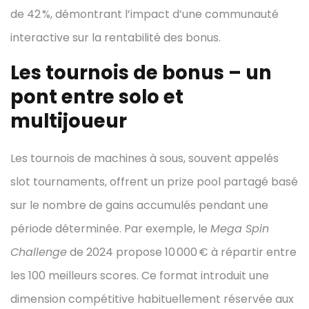
de 42 %, démontrant l’impact d’une communauté
interactive sur la rentabilité des bonus.
Les tournois de bonus – un
pont entre solo et
multijoueur
Les tournois de machines à sous, souvent appelés
slot tournaments, offrent un prize pool partagé basé
sur le nombre de gains accumulés pendant une
période déterminée. Par exemple, le
Mega Spin
Challenge
de 2024 propose 10 000 € à répartir entre
les 100 meilleurs scores. Ce format introduit une
dimension compétitive habituellement réservée aux