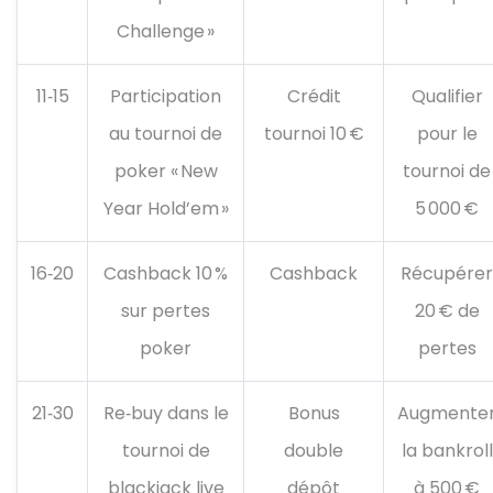
Challenge »
11‑15
Participation
Crédit
Qualifier
au tournoi de
tournoi 10 €
pour le
poker « New
tournoi de
Year Hold’em »
5 000 €
16‑20
Cashback 10 %
Cashback
Récupérer
sur pertes
20 € de
poker
pertes
21‑30
Re‑buy dans le
Bonus
Augmente
tournoi de
double
la bankroll
blackjack live
dépôt
à 500 €