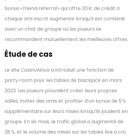
bonus « friend‑referral » qui offre 20 € de crédit à
chaque ami inscrit augmente lorsqu’il est combiné
avec un chat de groupe où les joueurs se
recommandent mutuellement les meilleures offres.
Étude de cas
Le site
CasinoNova
a introduit une fonction de
party‑room pour les tables de blackjack en mars
2023. Les joueurs pouvaient créer leurs propres
salles, inviter des amis et profiter d’un bonus de 5 %
supplémentaire sur leurs mises lorsqu’ils jouaient en
groupe. En six mois, le trafic global a augmenté de
28 %, et le volume des mises sur les tables live a crû