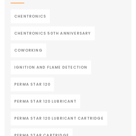
CHENTRONICS
CHENTRONICS 50TH ANNIVERSARY
COWORKING
IGNITION AND FLAME DETECTION
PERMA STAR 120
PERMA STAR 120 LUBRICANT
PERMA STAR 120 LUBRICANT CARTRIDGE
PERMA STAR CARTRIDGE